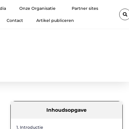
lanten
Fietsenwinkel in Merksem voor persoonlijk advies
Vo
dia
Onze Organisatie
Partner sites
Contact
Artikel publiceren
Inhoudsopgave
1. Introductie