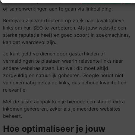
verdienen met je website, is door
backlinks te verkopen
of samenwerkingen aan te gaan via linkbuilding.
Bedrijven zijn voortdurend op zoek naar kwalitatieve
links om hun SEO te verbeteren. Als jouw website een
sterke reputatie heeft en goed scoort in zoekmachines,
kan dat waardevol zijn.
Je kunt geld verdienen door gastartikelen of
vermeldingen te plaatsen waarin relevante links naar
andere websites staan. Let wel: dit moet altijd
zorgvuldig en natuurlijk gebeuren. Google houdt niet
van overmatig betaalde links, dus behoud kwaliteit en
relevantie.
Met de juiste aanpak kun je hiermee een stabiel extra
inkomen genereren, zeker als je meerdere websites
beheert.
Hoe optimaliseer je jouw