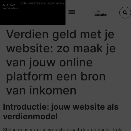
hade herstellen: repareren of de bumper vervangen?
Transportbedri
Nieuwe
artikelen
Verdien geld met je
website: zo maak je
van jouw online
platform een bron
van inkomen
Introductie: jouw website als
verdienmodel
Stel je eens voor: je website draait dag en nacht, trekt