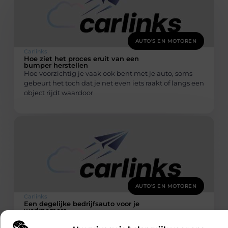
AUTO’S EN MOTOREN
Carlinks
Hoe ziet het proces eruit van een
bumper herstellen
Hoe voorzichtig je vaak ook bent met je auto, soms
gebeurt het toch dat je net even iets raakt of langs een
object rijdt waardoor
AUTO’S EN MOTOREN
Carlinks
Een degelijke bedrijfsauto voor je
werknemers
Zitten je werknemers veel op de weg, reizen ze heen
en weer tussen klanten, of moeten ze veel materialen