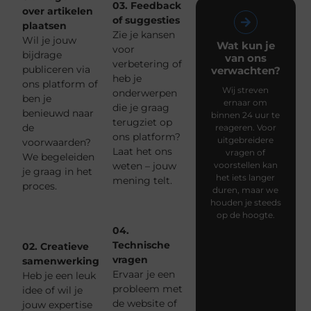
03. Feedback
over artikelen
of suggesties
plaatsen
Zie je kansen
Wil je jouw
Wat kun je
voor
bijdrage
van ons
verbetering of
publiceren via
verwachten?
heb je
ons platform of
Wij streven
onderwerpen
ben je
ernaar om
die je graag
benieuwd naar
binnen 24 uur te
terugziet op
de
reageren. Voor
ons platform?
uitgebreidere
voorwaarden?
Laat het ons
vragen of
We begeleiden
weten – jouw
voorstellen kan
je graag in het
het iets langer
mening telt.
proces.
duren, maar we
houden je steeds
op de hoogte.
04.
Technische
02. Creatieve
vragen
samenwerking
Ervaar je een
Heb je een leuk
probleem met
idee of wil je
de website of
jouw expertise