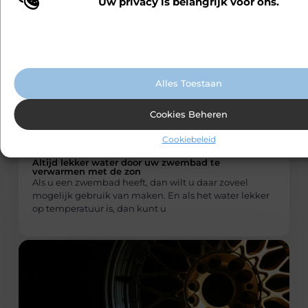
Uw privacy is belangrijk voor ons.
Wij maken gebruik van cookies en vergelijkbare technologieën om te b
vervoeren? Dan wil je natuurlijk dat
onze website wordt gebruikt en om uw ervaring te verbeteren. Afhanke
voorkeuren worden cookies ingezet voor bijvoorbeeld gepersonaliseer
advertenties en het analyseren van bezoekersgedrag. Meer informatie v
cookiebeleid.
Alles Toestaan
Cookies Beheren
Cookiebeleid
AANBIEDINGEN
Carlinks
Altijd lekker water door uw zwembad te
verwarmen met de zon
Als u een zwembad heeft, dan wilt u daar zoveel
mogelijk gebruik van maken. En als het water lekker
op temperatuur is, dan kunt u