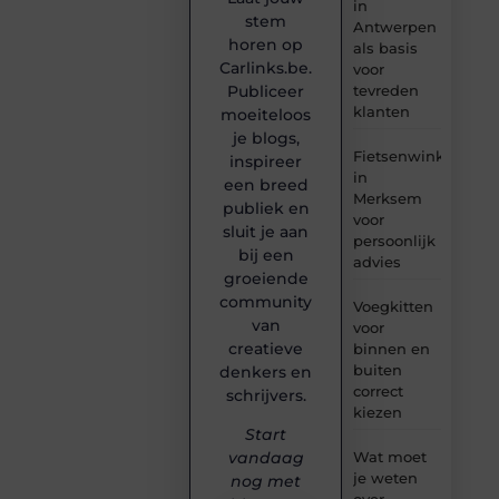
in
stem
Antwerpen
horen op
als basis
Carlinks.be.
voor
tevreden
Publiceer
klanten
moeiteloos
je blogs,
Fietsenwinkel
inspireer
in
een breed
Merksem
publiek en
voor
sluit je aan
persoonlijk
bij een
advies
groeiende
community
Voegkitten
van
voor
creatieve
binnen en
buiten
denkers en
correct
schrijvers.
kiezen
Start
Wat moet
vandaag
je weten
nog met
over