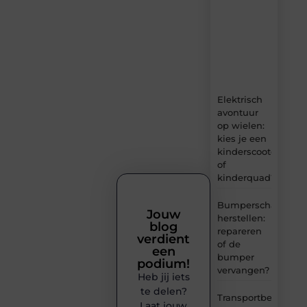
content,
boordevol
ideeën,
tips
en
inzichten.
Elektrisch
avontuur
op wielen:
kies je een
kinderscooter
of
kinderquad?
Bumperschade
Jouw
herstellen:
blog
repareren
verdient
of de
een
bumper
podium!
vervangen?
Heb jij iets
te delen?
Transportbedrijf
Laat jouw