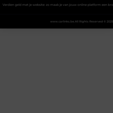
Verdien geld met je website: zo maak je van jouw online platform een b
www.carlinks.be.
All Rights Reserved © 2025