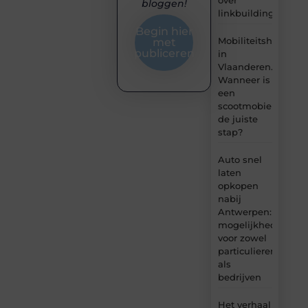
bloggen!
linkbuilding?
Begin hier
Mobiliteitshulpmid
met
publiceren
in
Vlaanderen.
Wanneer is
een
scootmobiel
de juiste
stap?
Auto snel
laten
opkopen
nabij
Antwerpen:
mogelijkheden
voor zowel
particulieren
als
bedrijven
Het verhaal