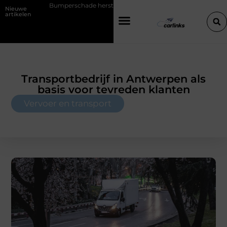
Bumperschade herstellen: repareren of de bumper vervangen?
T
Nieuwe
artikelen
Transportbedrijf in Antwerpen als
basis voor tevreden klanten
Vervoer en transport