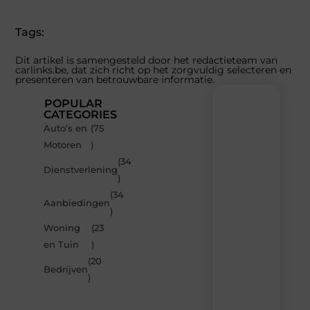
Tags:
Dit artikel is samengesteld door het redactieteam van
carlinks.be, dat zich richt op het zorgvuldig selecteren en
presenteren van betrouwbare informatie.
POPULAR
CATEGORIES
Auto’s en
(75
Recente
Motoren
)
berichten
(34
Laat
Dienstverlening
)
je
inspireren
(34
Aanbiedingen
door
)
de
Woning
(23
nieuwste
artikelen
en Tuin
)
van
(20
Carlinks.be
Bedrijven
)
–
dagelijks
verse