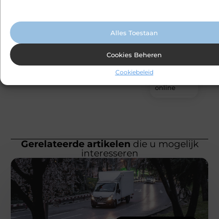
ontwerp tot
advertenties en het analyseren van bezoekersgedrag. Meer informatie v
realisatie
cookiebeleid.
Jouw
Alles Toestaan
betrouwbare
bron voor
Cookies Beheren
medicijnen
en
Cookiebeleid
gezondheidsprodu
online
Gerelateerde artikelen
die u mogelijk
interesseren