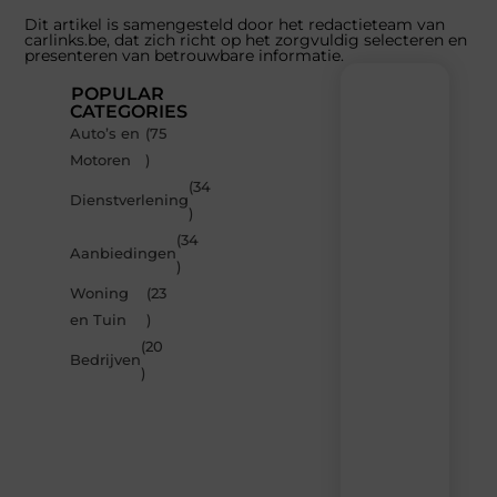
Dit artikel is samengesteld door het redactieteam van
carlinks.be, dat zich richt op het zorgvuldig selecteren en
presenteren van betrouwbare informatie.
POPULAR
CATEGORIES
Auto’s en
(75
Recente
Motoren
)
berichten
(34
Laat
Dienstverlening
)
je
inspireren
(34
Aanbiedingen
door
)
de
Woning
(23
nieuwste
artikelen
en Tuin
)
van
(20
Carlinks.be
Bedrijven
)
–
dagelijks
verse
content,
boordevol
ideeën,
tips