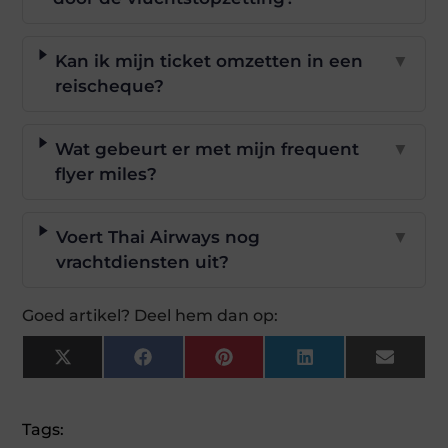
Kan ik mijn ticket omzetten in een
▼
reischeque?
Wat gebeurt er met mijn frequent
▼
flyer miles?
Voert Thai Airways nog
▼
vrachtdiensten uit?
Goed artikel? Deel hem dan op:
X
Facebook
Pinterest
LinkedIn
Email
(Twitter)
Tags: