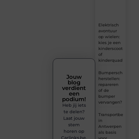
en
inzichten.
Elektrisch
avontuur
op wielen:
kies je een
kinderscooter
of
kinderquad?
Bumperschade
Jouw
herstellen:
blog
repareren
verdient
of de
een
bumper
podium!
vervangen?
Heb jij iets
te delen?
Transportbedrijf
Laat jouw
in
stem
Antwerpen
horen op
als basis
Carlinks.be.
voor