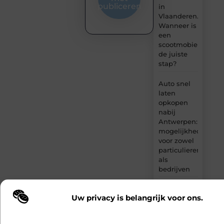
publiceren
in
Vlaanderen.
Wanneer is
een
scootmobiel
de juiste
stap?
Auto snel
laten
opkopen
nabij
Antwerpen:
mogelijkheden
voor zowel
particulieren
als
bedrijven
Het verhaal
Uw privacy is belangrijk voor ons.
achter de
Wij maken gebruik van cookies en vergelijkbare technologieën om te b
steektrap:
onze website wordt gebruikt en om uw ervaring te verbeteren. Afhanke
van
voorkeuren worden cookies ingezet voor bijvoorbeeld gepersonaliseer