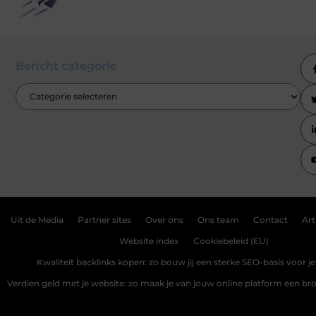
Bericht categorie
Uit de Media
Partner sites
Over ons
Ons team
Contact
Art
Website index
Cookiebeleid (EU)
Kwaliteit backlinks kopen: zo bouw jij een sterke SEO-basis voor j
Verdien geld met je website: zo maak je van jouw online platform een b