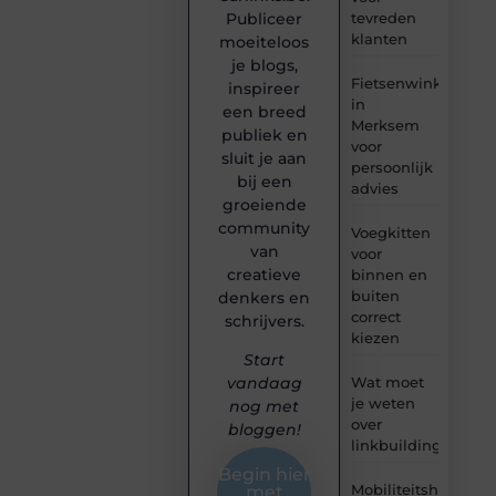
tevreden
Publiceer
klanten
moeiteloos
je blogs,
Fietsenwinkel
inspireer
in
een breed
Merksem
publiek en
voor
sluit je aan
persoonlijk
bij een
advies
groeiende
community
Voegkitten
van
voor
creatieve
binnen en
buiten
denkers en
correct
schrijvers.
kiezen
Start
Wat moet
vandaag
je weten
nog met
over
bloggen!
linkbuilding?
Begin hier
Mobiliteitshulpmid
met