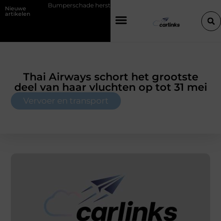
Bumperschade herstellen: repareren of de bumper vervangen?
T
Nieuwe
artikelen
Thai Airways schort het grootste
deel van haar vluchten op tot 31 mei
Vervoer en transport