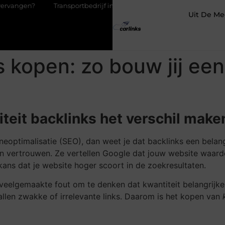
Transportbedrijf in Antwerpen als basis voor tevreden klanten
Uit De Me
ks kopen: zo bouw jij ee
iteit backlinks het verschil make
neoptimalisatie (SEO), dan weet je dat backlinks een belangr
van vertrouwen. Ze vertellen Google dat jouw website waar
 kans dat je website hoger scoort in de zoekresultaten.
en veelgemaakte fout om te denken dat kwantiteit belangrijker
llen zwakke of irrelevante links. Daarom is het kopen van