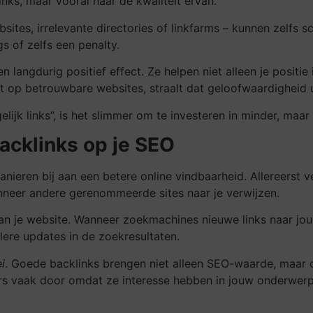
links, maar vooral naar de kwaliteit ervan.
tes, irrelevante directories of linkfarms – kunnen zelfs sch
gs of zelfs een penalty.
 langdurig positief effect. Ze helpen niet alleen je positi
nt op betrouwbare websites, straalt dat geloofwaardigheid u
lijk links”, is het slimmer om te investeren in minder, maar
backlinks op je SEO
anieren bij aan een betere online vindbaarheid. Allereerst 
nneer andere gerenommeerde sites naar je verwijzen.
n je website. Wanneer zoekmachines nieuwe links naar jouw
llere updates in de zoekresultaten.
i
. Goede backlinks brengen niet alleen SEO-waarde, maar 
zers vaak door omdat ze interesse hebben in jouw onderwerp.