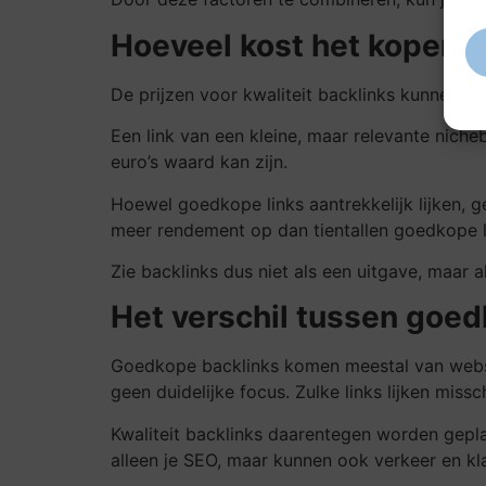
Hoeveel kost het kopen v
De prijzen voor kwaliteit backlinks kunnen ste
Een link van een kleine, maar relevante nich
euro’s waard kan zijn.
Hoewel goedkope links aantrekkelijk lijken, g
meer rendement op dan tientallen goedkope l
Zie backlinks dus niet als een uitgave, maar al
Het verschil tussen goed
Goedkope backlinks komen meestal van websit
geen duidelijke focus. Zulke links lijken mis
Kwaliteit backlinks daarentegen worden gepla
alleen je SEO, maar kunnen ook verkeer en kl