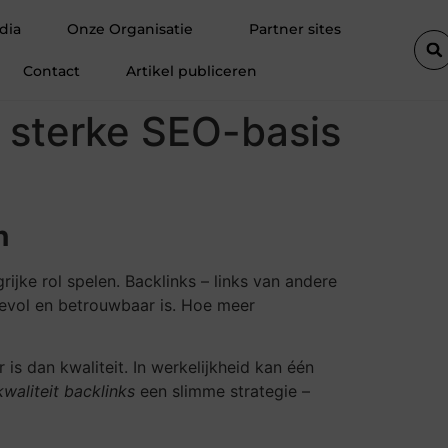
Fietsenwinkel in Merksem voor persoonlijk advies
Voegkitten
dia
Onze Organisatie
Partner sites
Contact
Artikel publiceren
n sterke SEO-basis
n
ijke rol spelen. Backlinks – links van andere
devol en betrouwbaar is. Hoe meer
 is dan kwaliteit. In werkelijkheid kan één
kwaliteit backlinks
een slimme strategie –