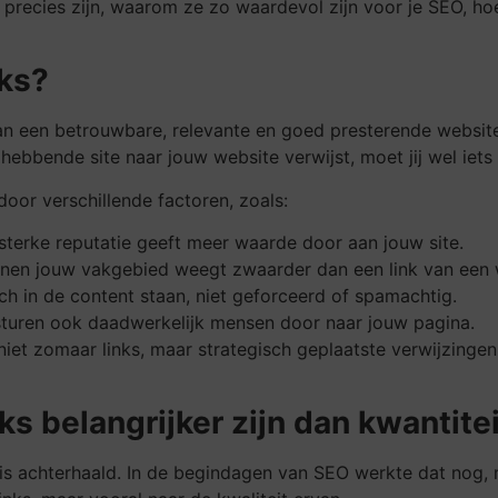
ks precies zijn, waarom ze zo waardevol zijn voor je SEO, h
nks?
g van een betrouwbare, relevante en goed presterende web
ghebbende site naar jouw website verwijst, moet jij wel iet
oor verschillende factoren, zoals:
sterke reputatie geeft meer waarde door aan jouw site.
innen jouw vakgebied weegt zwaarder dan een link van een wi
sch in de content staan, niet geforceerd of spamachtig.
sturen ook daadwerkelijk mensen door naar jouw pagina.
 niet zomaar links, maar strategisch geplaatste verwijzing
s belangrijker zijn dan kwantitei
 is achterhaald. In de begindagen van SEO werkte dat nog, 