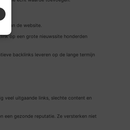
teit van de website.
cklink op een grote nieuwssite honderden
tieve backlinks leveren op de lange termijn
veel uitgaande links, slechte content en
n een gezonde reputatie. Ze versterken niet