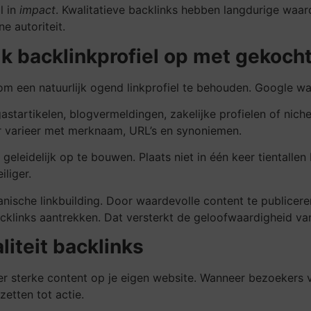
l in
impact
. Kwalitatieve backlinks hebben langdurige waard
ne autoriteit.
k backlinkprofiel op met gekocht
k om een natuurlijk ogend linkprofiel te behouden. Google waa
astartikelen, blogvermeldingen, zakelijke profielen of nich
ar varieer met merknaam, URL’s en synoniemen.
 geleidelijk op te bouwen. Plaats niet in één keer tientalle
iliger.
ische linkbuilding. Door waardevolle content te publiceren,
acklinks aantrekken. Dat versterkt de geloofwaardigheid van 
liteit backlinks
er sterke content op je eigen website. Wanneer bezoekers 
etten tot actie.