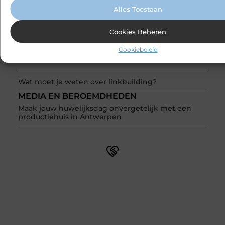
Transportbedrijf in Antwerpen als basis voor
Alles Toestaan
tevreden klanten
Cookies Beheren
Fietsenwinkel in Merksem voor persoonlijk advies
Cookiebeleid
Voegkitten voor binnen en buiten correct kiezen
Wat moet je weten over linkbuilding?
MEDIA EN BEROEMDHEDEN
Maak jouw huwelijksdag onvergetelijk met een
productiehuis in Antwerpen
Word onderdeel van een actieve blogcommunity
Net begonnen met bloggen? Je staat er niet alleen voor!
Sluit je aan bij een ondersteunende community waar je
leert, groeit en ontdekt. Krijg tips, feedback en inspiratie
van andere beginnende én ervaren bloggers.