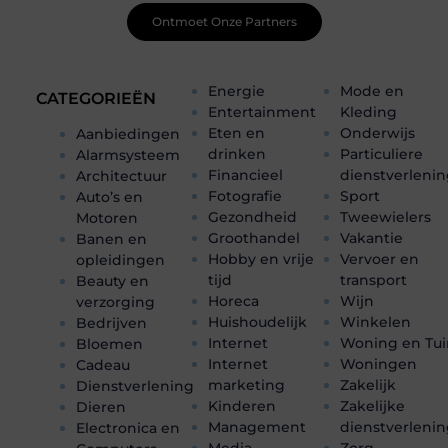
Ontmoet Onze Partners
Energie
Mode en
CATEGORIEËN
Entertainment
Kleding
Eten en
Onderwijs
Aanbiedingen
drinken
Particuliere
Alarmsysteem
Financieel
dienstverleni
Architectuur
Fotografie
Sport
Auto’s en
Gezondheid
Tweewielers
Motoren
Groothandel
Vakantie
Banen en
Hobby en vrije
Vervoer en
opleidingen
tijd
transport
Beauty en
Horeca
Wijn
verzorging
Huishoudelijk
Winkelen
Bedrijven
Internet
Woning en Tui
Bloemen
Internet
Woningen
Cadeau
marketing
Zakelijk
Dienstverlening
Kinderen
Zakelijke
Dieren
Management
dienstverleni
Electronica en
Media
Zorg