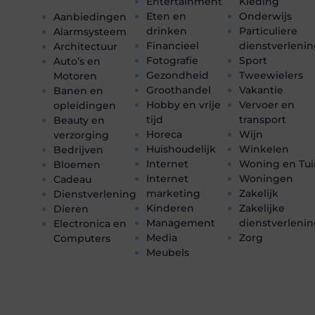
Entertainment
Kleding
Eten en
Onderwijs
Aanbiedingen
drinken
Particuliere
Alarmsysteem
Financieel
dienstverleni
Architectuur
Fotografie
Sport
Auto’s en
Gezondheid
Tweewielers
Motoren
Groothandel
Vakantie
Banen en
Hobby en vrije
Vervoer en
opleidingen
tijd
transport
Beauty en
Horeca
Wijn
verzorging
Huishoudelijk
Winkelen
Bedrijven
Internet
Woning en Tui
Bloemen
Internet
Woningen
Cadeau
marketing
Zakelijk
Dienstverlening
Kinderen
Zakelijke
Dieren
Management
dienstverleni
Electronica en
Media
Zorg
Computers
Meubels