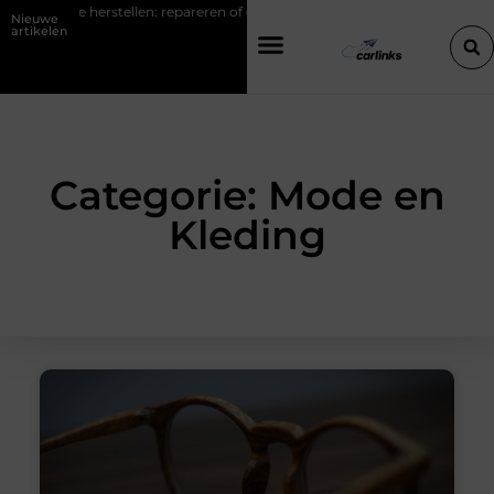
e herstellen: repareren of de bumper vervangen?
Transportbedrijf 
Nieuwe
artikelen
Categorie: Mode en
Kleding