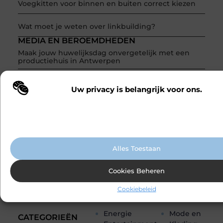
Voegkitten voor binnen en buiten correct kiezen
Wat moet je weten over linkbuilding?
MEDIA EN BEROEMDHEDEN
Maak jouw huwelijksdag onvergetelijk met een
productiehuis in Antwerpen
Uw privacy is belangrijk voor ons.
Wij maken gebruik van cookies en vergelijkbare technologieën om te b
onze website wordt gebruikt en om uw ervaring te verbeteren. Afhanke
voorkeuren worden cookies ingezet voor bijvoorbeeld gepersonaliseer
Word onderdeel van een actieve blogcommunity
advertenties en het analyseren van bezoekersgedrag. Meer informatie v
Net begonnen met bloggen? Je staat er niet alleen voor!
cookiebeleid.
Sluit je aan bij een ondersteunende community waar je
Alles Toestaan
leert, groeit en ontdekt. Krijg tips, feedback en inspiratie
van andere beginnende én ervaren bloggers.
Cookies Beheren
Ontmoet Onze Partners
Cookiebeleid
Energie
Mode en
CATEGORIEËN