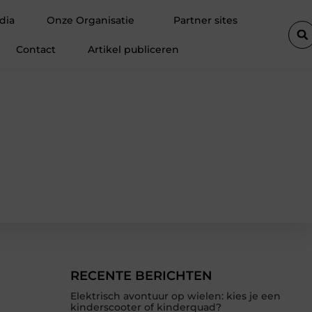
Fietsenwinkel in Merksem voor persoonlijk advies
Voegkitte
dia
Onze Organisatie
Partner sites
Contact
Artikel publiceren
RECENTE BERICHTEN
Elektrisch avontuur op wielen: kies je een
kinderscooter of kinderquad?