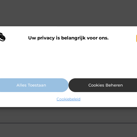
Uw privacy is belangrijk voor ons.
 maken gebruik van cookies en vergelijkbare technologieën om te begrijp
 onze website wordt gebruikt en om uw ervaring te verbeteren. Afhankelij
n uw voorkeuren worden cookies ingezet voor bijvoorbeeld
ersonaliseerde advertenties en het analyseren van bezoekersgedrag. Meer
ormatie vindt u in ons cookiebeleid.
Alles Toestaan
Cookies Beheren
Cookiebeleid