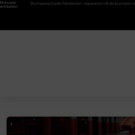
Nieuwe
Bumperschade herstellen: repareren of de bumper vervangen?
artikelen