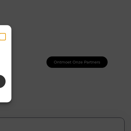
Word onderdeel van een actieve
blogcommunity
Net begonnen met bloggen? Je staat
er niet alleen voor! Sluit je aan bij een
ondersteunende community waar je
leert, groeit en ontdekt. Krijg tips,
feedback en inspiratie van andere
en
beginnende én ervaren bloggers.
k
Ontmoet Onze Partners