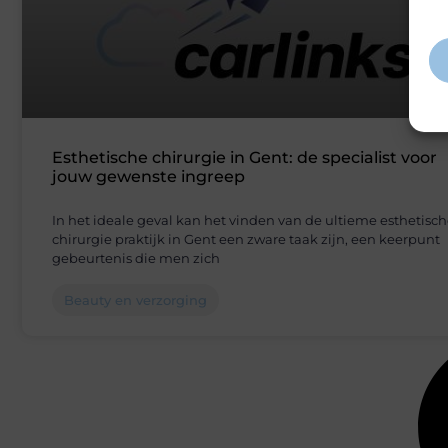
inf
Esthetische chirurgie in Gent: de specialist voor
jouw gewenste ingreep
In het ideale geval kan het vinden van de ultieme esthetisc
chirurgie praktijk in Gent een zware taak zijn, een keerpunt
gebeurtenis die men zich
Beauty en verzorging