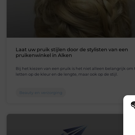
Laat uw pruik stijlen door de stylisten van een
pruikenwinkel in Alken
Bij het kiezen van een pruik is het niet alleen belangrijk om 
letten op de kleur en de lengte, maar ook op de stijl.
Beauty en verzorging
Wij
hoe
va
gep