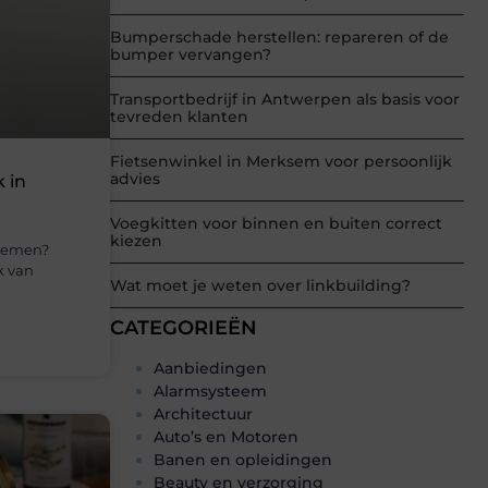
Bumperschade herstellen: repareren of de
bumper vervangen?
Transportbedrijf in Antwerpen als basis voor
tevreden klanten
Fietsenwinkel in Merksem voor persoonlijk
advies
 in
Voegkitten voor binnen en buiten correct
kiezen
blemen?
k van
Wat moet je weten over linkbuilding?
CATEGORIEËN
Aanbiedingen
Alarmsysteem
Architectuur
Auto’s en Motoren
Banen en opleidingen
Beauty en verzorging