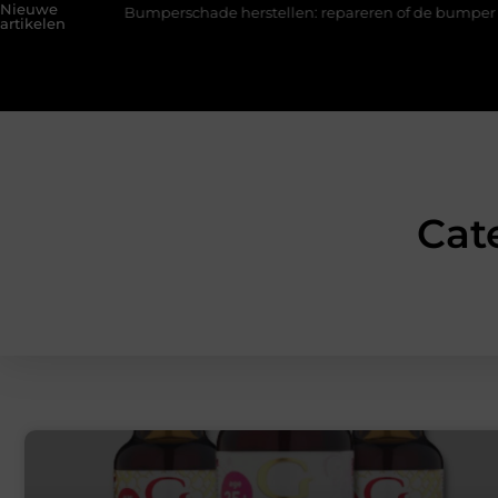
Nieuwe
Bumperschade herstellen: repareren of de bumper vervangen?
artikelen
Cat