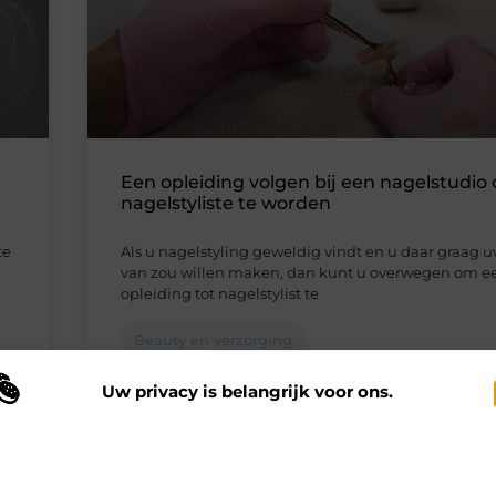
Een opleiding volgen bij een nagelstudio
nagelstyliste te worden
te
Als u nagelstyling geweldig vindt en u daar graag 
van zou willen maken, dan kunt u overwegen om e
opleiding tot nagelstylist te
Beauty en verzorging
Uw privacy is belangrijk voor ons.
 maken gebruik van cookies en vergelijkbare technologieën om te begrijp
 onze website wordt gebruikt en om uw ervaring te verbeteren. Afhankelij
n uw voorkeuren worden cookies ingezet voor bijvoorbeeld
ersonaliseerde advertenties en het analyseren van bezoekersgedrag. Meer