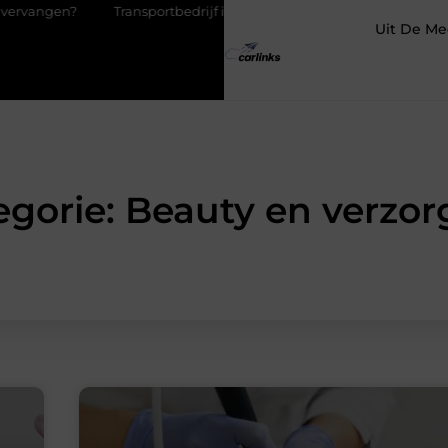
Transportbedrijf in Antwerpen als basis voor tevreden klanten
Uit De Me
egorie: Beauty en verzor