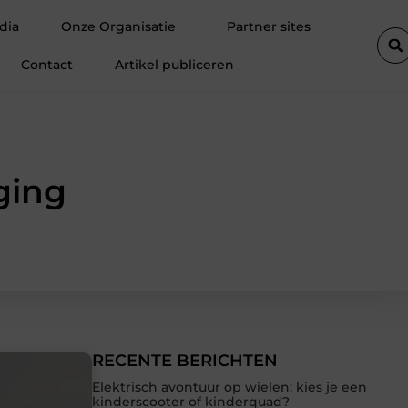
Fietsenwinkel in Merksem voor persoonlijk advies
Voegkitte
dia
Onze Organisatie
Partner sites
Contact
Artikel publiceren
ging
RECENTE BERICHTEN
Elektrisch avontuur op wielen: kies je een
kinderscooter of kinderquad?