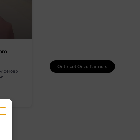
Word onderdeel van een actieve
blogcommunity
Net begonnen met bloggen? Je staat
er niet alleen voor! Sluit je aan bij een
ondersteunende community waar je
leert, groeit en ontdekt. Krijg tips,
feedback en inspiratie van andere
 om
beginnende én ervaren bloggers.
Ontmoet Onze Partners
uw beroep
en
en
k