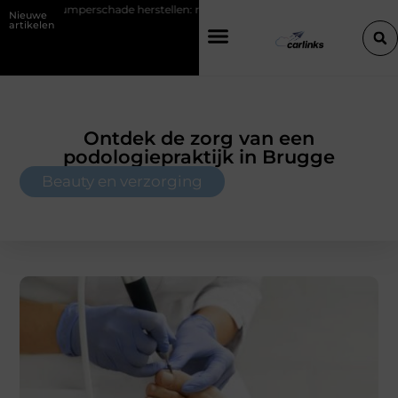
mperschade herstellen: repareren of de bumper vervangen?
Transpo
Nieuwe
artikelen
Ontdek de zorg van een
podologiepraktijk in Brugge
Beauty en verzorging