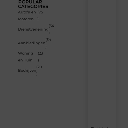
POPULAR
CATEGORIES
Auto’s en
(75
Recente
Motoren
)
berichten
(34
Laat
Dienstverlening
)
je
inspireren
(34
Aanbiedingen
door
)
de
Woning
(23
nieuwste
artikelen
en Tuin
)
van
(20
Carlinks.be
Bedrijven
)
–
dagelijks
verse
content,
boordevol
ideeën,
tips
en
inzichten.