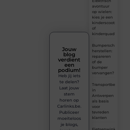
Elektrisch
avontuur
op wielen:
kies je een
kinderscooter
of
kinderquad?
Bumperschade
Jouw
herstellen:
blog
repareren
verdient
of de
een
bumper
podium!
vervangen?
Heb jij iets
te delen?
Transportbedrijf
Laat jouw
in
stem
Antwerpen
horen op
als basis
Carlinks.be.
voor
tevreden
Publiceer
klanten
moeiteloos
je blogs,
Fietsenwinkel