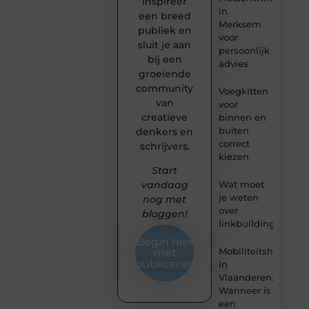
inspireer
in
een breed
Merksem
publiek en
voor
sluit je aan
persoonlijk
bij een
advies
groeiende
community
Voegkitten
van
voor
creatieve
binnen en
buiten
denkers en
correct
schrijvers.
kiezen
Start
Wat moet
vandaag
je weten
nog met
over
bloggen!
linkbuilding?
Begin hier
Mobiliteitshulpmid
met
publiceren
in
Vlaanderen.
Wanneer is
een