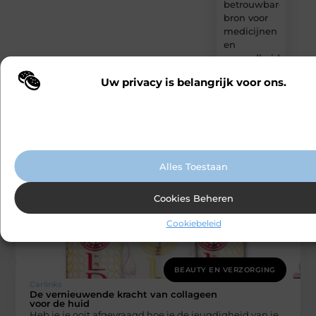
betrouwbare
bron voor
medicijnen
en
gezondheidsprodu
online
Uw privacy is belangrijk voor ons.
Wij maken gebruik van cookies en vergelijkbare technologieën om te b
onze website wordt gebruikt en om uw ervaring te verbeteren. Afhanke
voorkeuren worden cookies ingezet voor bijvoorbeeld gepersonaliseer
advertenties en het analyseren van bezoekersgedrag. Meer informatie v
cookiebeleid.
Gerelateerde artikelen
die u mogelijk
interesseren
Alles Toestaan
Cookies Beheren
Cookiebeleid
BEAUTY EN VERZORGING
Carlinks
De vernieuwende kracht van collageen
voor de huid
Heb je je ooit afgevraagd hoe je de jeugdigheid van je