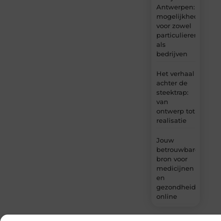
Antwerpen:
mogelijkheden
voor zowel
particulieren
als
bedrijven
Het verhaal
achter de
steektrap:
van
ontwerp tot
realisatie
Jouw
betrouwbare
bron voor
medicijnen
en
gezondheidsprodu
online