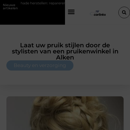
chade herstellen: repareren of de bumper vervangen?
Transportbedr
Nieuwe
artikelen
Laat uw pruik stijlen door de
stylisten van een pruikenwinkel in
Alken
Beauty en verzorging