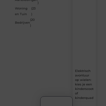
door
)
de
Woning
(23
nieuwste
artikelen
en Tuin
)
van
(20
Carlinks.be
Bedrijven
)
–
dagelijks
verse
content,
boordevol
ideeën,
tips
en
inzichten.
Elektrisch
avontuur
op wielen:
kies je een
kinderscooter
of
kinderquad?