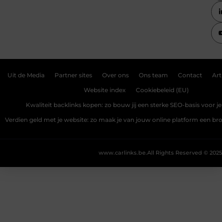
Uit de Media
Partner sites
Over ons
Ons team
Contact
Art
Website index
Cookiebeleid (EU)
Kwaliteit backlinks kopen: zo bouw jij een sterke SEO-basis voor j
Verdien geld met je website: zo maak je van jouw online platform een b
www.carlinks.be.
All Rights Reserved © 2025