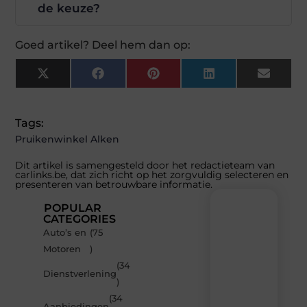
de keuze?
Goed artikel? Deel hem dan op:
X
Facebook
Pinterest
LinkedIn
Email
(Twitter)
Tags:
Pruikenwinkel Alken
Dit artikel is samengesteld door het redactieteam van
carlinks.be, dat zich richt op het zorgvuldig selecteren en
presenteren van betrouwbare informatie.
POPULAR
CATEGORIES
Auto’s en
(75
Recente
Motoren
)
berichten
(34
Laat
Dienstverlening
)
je
inspireren
(34
Aanbiedingen