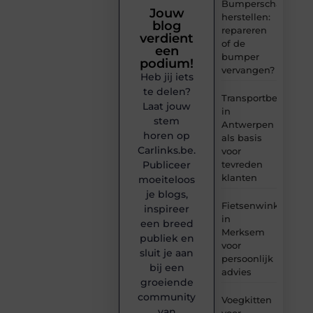
Bumperschade
Jouw
herstellen:
blog
repareren
verdient
of de
een
bumper
podium!
vervangen?
Heb jij iets
te delen?
Transportbedrijf
Laat jouw
in
stem
Antwerpen
horen op
als basis
Carlinks.be.
voor
tevreden
Publiceer
klanten
moeiteloos
je blogs,
Fietsenwinkel
inspireer
in
een breed
Merksem
publiek en
voor
sluit je aan
persoonlijk
bij een
advies
groeiende
community
Voegkitten
van
voor