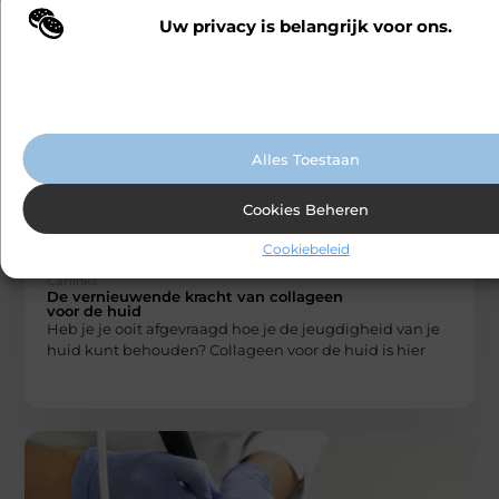
Uw privacy is belangrijk voor ons.
Wij maken gebruik van cookies en vergelijkbare technologieën om te b
onze website wordt gebruikt en om uw ervaring te verbeteren. Afhanke
Gerelateerde artikelen
die u mogelijk
voorkeuren worden cookies ingezet voor bijvoorbeeld gepersonaliseer
interesseren
advertenties en het analyseren van bezoekersgedrag. Meer informatie v
cookiebeleid.
Alles Toestaan
Cookies Beheren
Cookiebeleid
BEAUTY EN VERZORGING
Carlinks
De vernieuwende kracht van collageen
voor de huid
Heb je je ooit afgevraagd hoe je de jeugdigheid van je
huid kunt behouden? Collageen voor de huid is hier