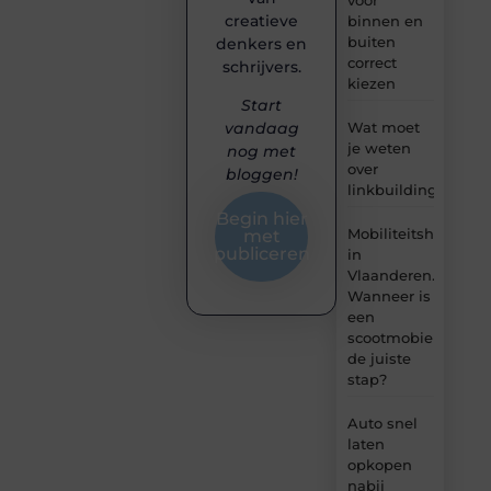
creatieve
binnen en
buiten
denkers en
correct
schrijvers.
kiezen
Start
Wat moet
vandaag
je weten
nog met
over
bloggen!
linkbuilding?
Begin hier
Mobiliteitshulpmid
met
publiceren
in
Vlaanderen.
Wanneer is
een
scootmobiel
de juiste
stap?
Auto snel
laten
opkopen
nabij