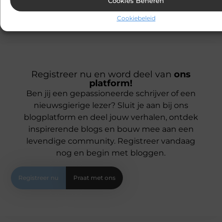
Cookies Beheren
Cookiebeleid
Registreer nu en word deel van
ons
platform!
Ben jij een gepassioneerde schrijver of een
nieuwsgierige lezer? Sluit je aan bij ons
blogplatform en deel jouw verhalen, ontdek
inspirerende blogs en bouw mee aan een
levendige community. Registreer vandaag
nog en begin met bloggen.
Registreer nu
Praat met ons