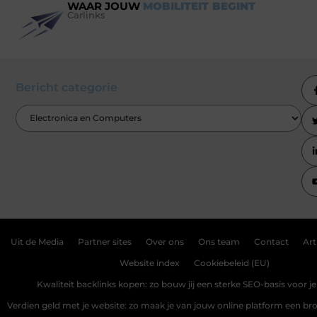
WAAR JOUW
MOBILITEIT BEGINT
Carlinks
Bericht categorie
Uit de Media
Partner sites
Over ons
Ons team
Contact
Art
Website index
Cookiebeleid (EU)
Kwaliteit backlinks kopen: zo bouw jij een sterke SEO-basis voor j
Verdien geld met je website: zo maak je van jouw online platform een b