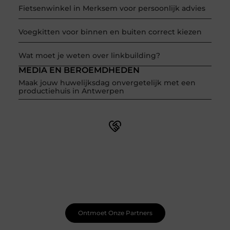
Fietsenwinkel in Merksem voor persoonlijk advies
Voegkitten voor binnen en buiten correct kiezen
Wat moet je weten over linkbuilding?
MEDIA EN BEROEMDHEDEN
Maak jouw huwelijksdag onvergetelijk met een
productiehuis in Antwerpen
Word onderdeel van een actieve blogcommunity
Net begonnen met bloggen? Je staat er niet alleen voor!
Sluit je aan bij een ondersteunende community waar je
leert, groeit en ontdekt. Krijg tips, feedback en inspiratie
van andere beginnende én ervaren bloggers.
Ontmoet Onze Partners