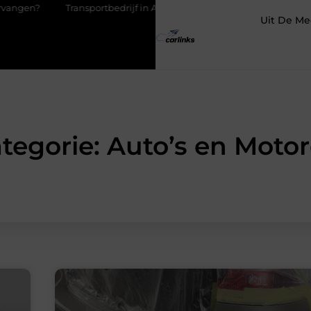
rtbedrijf in Antwerpen als basis voor tevreden klanten
Fietsenw
Uit De Me
tegorie: Auto’s en Moto