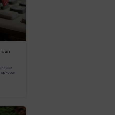
ls en
oek naar
e opkoper