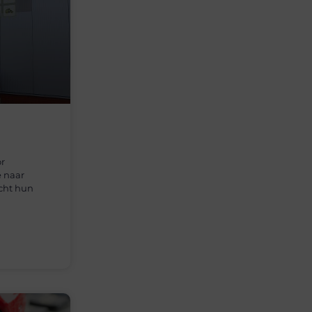
or
e naar
acht hun