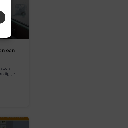
van een
en een
oudig: je