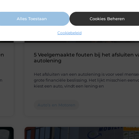
ormatie vindt u in ons cookiebeleid.
Alles Toestaan
Cookies Beheren
Cookiebeleid
en
5 Veelgemaakte fouten bij het afsluiten 
autolening
Het afsluiten van een autolening is voor veel mens
en
grote financiële beslissing. Het lijkt misschien eenv
kiest een auto, vindt een lening en
Auto’s en Motoren