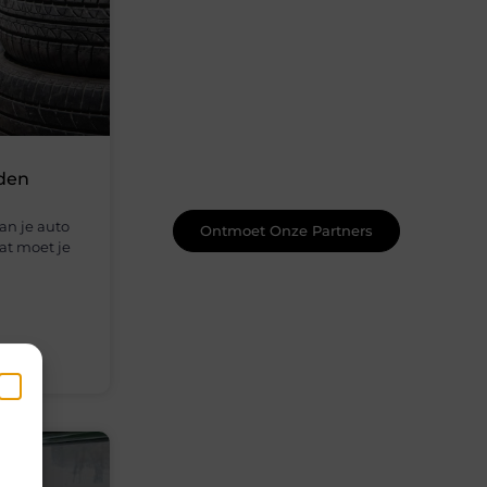
Word onderdeel van een actieve
blogcommunity
Net begonnen met bloggen? Je staat
er niet alleen voor! Sluit je aan bij een
ondersteunende community waar je
leert, groeit en ontdekt. Krijg tips,
feedback en inspiratie van andere
nden
beginnende én ervaren bloggers.
an je auto
Ontmoet Onze Partners
at moet je
en
k