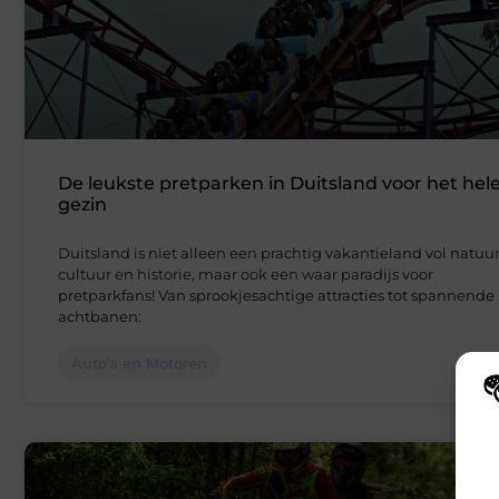
De leukste pretparken in Duitsland voor het hel
gezin
Duitsland is niet alleen een prachtig vakantieland vol natuur
cultuur en historie, maar ook een waar paradijs voor
pretparkfans! Van sprookjesachtige attracties tot spannende
achtbanen:
Auto’s en Motoren
Wij
hoe
va
gep