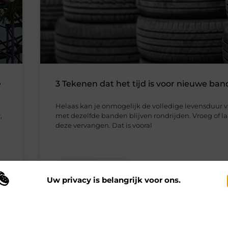
e
3 Tekenen dat het tijd is voor nieuwe ba
Helaas kan je onmogelijk de volledige levensduur v
,
met dezelfde banden blijven rondrijden. Vroeg of la
deze vervangen. Dat is vooral
Auto’s en Motoren
Uw privacy is belangrijk voor ons.
 maken gebruik van cookies en vergelijkbare technologieën om te begrijp
 onze website wordt gebruikt en om uw ervaring te verbeteren. Afhankelij
n uw voorkeuren worden cookies ingezet voor bijvoorbeeld
ersonaliseerde advertenties en het analyseren van bezoekersgedrag. Meer