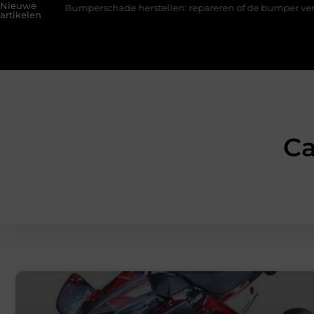
Nieuwe
chade herstellen: repareren of de bumper vervangen?
Transpo
artikelen
Ca