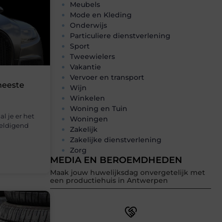
Meubels
Mode en Kleding
Onderwijs
Particuliere dienstverlening
Sport
Tweewielers
Vakantie
Vervoer en transport
meeste
Wijn
Winkelen
Woning en Tuin
l je er het
Woningen
weldigend
Zakelijk
Zakelijke dienstverlening
Zorg
MEDIA EN BEROEMDHEDEN
Maak jouw huwelijksdag onvergetelijk met
een productiehuis in Antwerpen