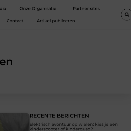
inkel in Merksem voor persoonlijk advies
Voegkitten voor binne
dia
Onze Organisatie
Partner sites
Contact
Artikel publiceren
ren
RECENTE BERICHTEN
Elektrisch avontuur op wielen: kies je een
kinderscooter of kinderquad?