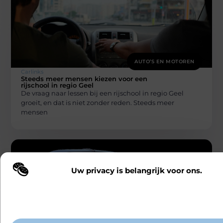
AUTO’S EN MOTOREN
Carlinks
Steeds meer mensen kiezen voor een
rijschool in regio Geel
De vraag naar lessen bij een rijschool in regio Geel
groeit, en dat is niet zonder reden. Steeds meer
mensen
Uw privacy is belangrijk voor ons.
Wij maken gebruik van cookies en vergelijkbare technologieën om te b
onze website wordt gebruikt en om uw ervaring te verbeteren. Afhanke
voorkeuren worden cookies ingezet voor bijvoorbeeld gepersonaliseer
advertenties en het analyseren van bezoekersgedrag. Meer informatie v
AUTO’S EN MOTOREN
cookiebeleid.
Carlinks