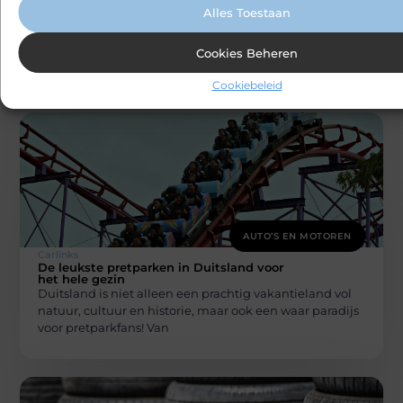
Slim je auto verkopen? Zo haal je er het
Alles Toestaan
meeste uit
Slim je auto verkopen? Slim je auto verkopen? Zo haal
je er het meeste uit Het verkopen van je auto
Cookies Beheren
Cookiebeleid
AUTO’S EN MOTOREN
Carlinks
De leukste pretparken in Duitsland voor
het hele gezin
Duitsland is niet alleen een prachtig vakantieland vol
natuur, cultuur en historie, maar ook een waar paradijs
voor pretparkfans! Van