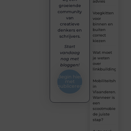
advies
groeiende
community
Voegkitten
van
voor
creatieve
binnen en
buiten
denkers en
correct
schrijvers.
kiezen
Start
Wat moet
vandaag
je weten
nog met
over
bloggen!
linkbuilding?
Begin hier
Mobiliteitshulpmid
met
publiceren
in
Vlaanderen.
Wanneer is
een
scootmobiel
de juiste
stap?