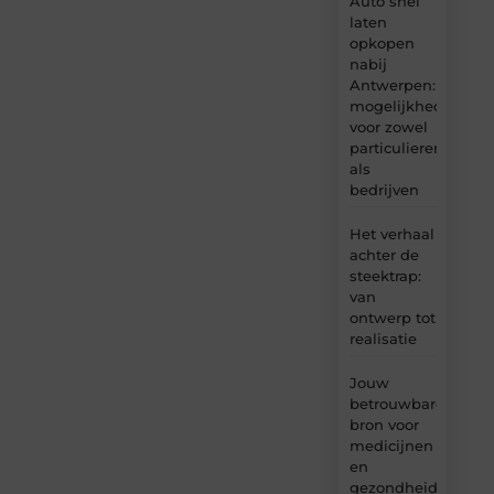
Auto snel
laten
opkopen
nabij
Antwerpen:
mogelijkheden
voor zowel
particulieren
als
bedrijven
Het verhaal
achter de
steektrap:
van
ontwerp tot
realisatie
Jouw
betrouwbare
bron voor
medicijnen
en
gezondheidsprodu