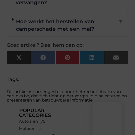
vervangen?
Hoe werkt het herstellen van
▼
camperschade met een mal?
Goed artikel? Deel hem dan op:
X
Facebook
Pinterest
LinkedIn
Email
(Twitter)
Tags:
Dit artikel is samengesteld door het redactieteam van
carlinks.be, dat zich richt op het zorgvuldig selecteren en
presenteren van betrouwbare informatie.
POPULAR
CATEGORIES
Auto’s en
(75
Recente
Motoren
)
berichten