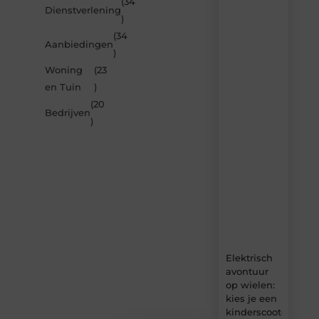
(34
Laat
Dienstverlening
)
je
inspireren
(34
Aanbiedingen
door
)
de
Woning
(23
nieuwste
artikelen
en Tuin
)
van
(20
Carlinks.be
Bedrijven
)
–
dagelijks
verse
content,
boordevol
ideeën,
tips
en
inzichten.
Elektrisch
avontuur
op wielen:
kies je een
kinderscooter