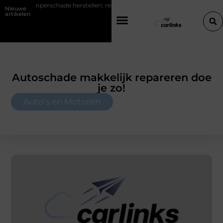
 herstellen: repareren of de bumper vervangen?
Transportbedrijf i
Nieuwe
artikelen
Autoschade makkelijk repareren doe
je zo!
Auto’s en Motoren