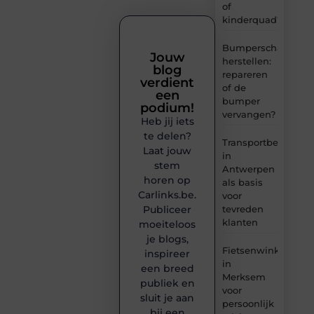
of
kinderquad?
Bumperschade
Jouw
herstellen:
blog
repareren
verdient
of de
een
bumper
podium!
vervangen?
Heb jij iets
te delen?
Transportbedrijf
Laat jouw
in
stem
Antwerpen
horen op
als basis
Carlinks.be.
voor
tevreden
Publiceer
klanten
moeiteloos
je blogs,
Fietsenwinkel
inspireer
in
een breed
Merksem
publiek en
voor
sluit je aan
persoonlijk
bij een