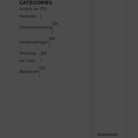
CATEGORIES
Auto’s en
(75
Recente
Motoren
)
berichten
(34
Laat
Dienstverlening
)
je
inspireren
(34
Aanbiedingen
door
)
de
Woning
(23
nieuwste
artikelen
en Tuin
)
van
(20
Carlinks.be
Bedrijven
)
–
dagelijks
verse
content,
boordevol
ideeën,
tips
en
inzichten.
Elektrisch