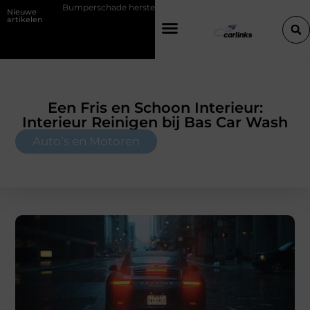
chade herstellen: repareren of de bumper vervangen?
Transportbedr
Nieuwe
artikelen
Een Fris en Schoon Interieur:
Interieur Reinigen bij Bas Car Wash
Auto’s en Motoren