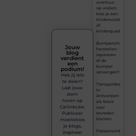
avontuur
op wielen:
kies je een
kinderscooter
of
kinderquad?
Bumperschade
Jouw
herstellen:
blog
repareren
verdient
of de
een
bumper
podium!
vervangen?
Heb jij iets
te delen?
Transportbedrijf
Laat jouw
in
stem
Antwerpen
horen op
als basis
Carlinks.be.
voor
tevreden
Publiceer
klanten
moeiteloos
je blogs,
Fietsenwinkel
inspireer