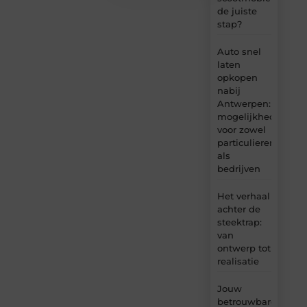
de juiste
stap?
Auto snel
laten
opkopen
nabij
Antwerpen:
mogelijkheden
voor zowel
particulieren
als
bedrijven
Het verhaal
achter de
steektrap:
van
ontwerp tot
realisatie
Jouw
betrouwbare