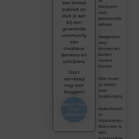
in
een breed
Merksem
publiek en
voor
sluit je aan
persoonlijk
bij een
advies
groeiende
community
Voegkitten
van
voor
creatieve
binnen en
buiten
denkers en
correct
schrijvers.
kiezen
Start
Wat moet
vandaag
je weten
nog met
over
bloggen!
linkbuilding?
Begin hier
Mobiliteitshulpmid
met
publiceren
in
Vlaanderen.
Wanneer is
een
scootmobiel