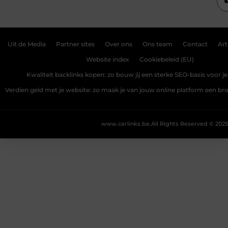
Uit de Media
Partner sites
Over ons
Ons team
Contact
Art
Website index
Cookiebeleid (EU)
Kwaliteit backlinks kopen: zo bouw jij een sterke SEO-basis voor j
Verdien geld met je website: zo maak je van jouw online platform een b
www.carlinks.be.
All Rights Reserved © 2025