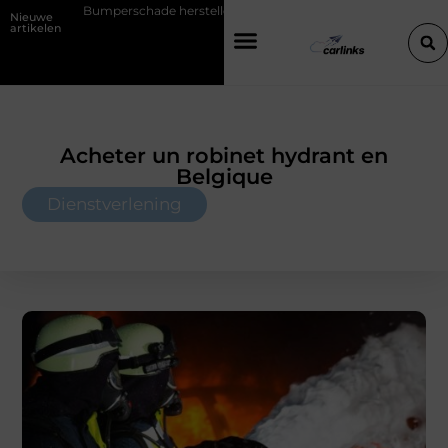
chade herstellen: repareren of de bumper vervangen?
Transportbedr
Nieuwe
artikelen
Acheter un robinet hydrant en
Belgique
Dienstverlening