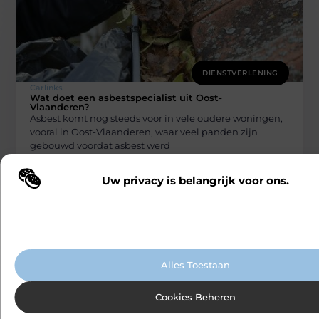
DIENSTVERLENING
Carlinks
Wat doet een asbestspecialist uit Oost-
Vlaanderen?
Asbest komt nog steeds voor in vele oudere woningen,
vooral in Oost-Vlaanderen, waar veel panden zijn
gebouwd voordat asbest werd
Uw privacy is belangrijk voor ons.
Wij maken gebruik van cookies en vergelijkbare technologieën om te b
onze website wordt gebruikt en om uw ervaring te verbeteren. Afhanke
voorkeuren worden cookies ingezet voor bijvoorbeeld gepersonaliseer
advertenties en het analyseren van bezoekersgedrag. Meer informatie v
cookiebeleid.
Alles Toestaan
DIENSTVERLENING
Cookies Beheren
Carlinks
Hoe een advocaat strafrecht in Antwerpen