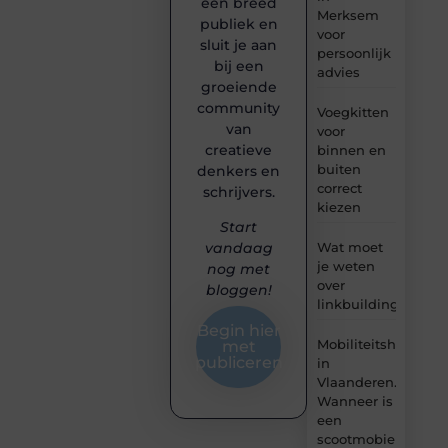
een breed
Merksem
publiek en
voor
sluit je aan
persoonlijk
bij een
advies
groeiende
community
Voegkitten
van
voor
creatieve
binnen en
buiten
denkers en
correct
schrijvers.
kiezen
Start
Wat moet
vandaag
je weten
nog met
over
bloggen!
linkbuilding?
Begin hier
Mobiliteitshulpmid
met
publiceren
in
Vlaanderen.
Wanneer is
een
scootmobiel