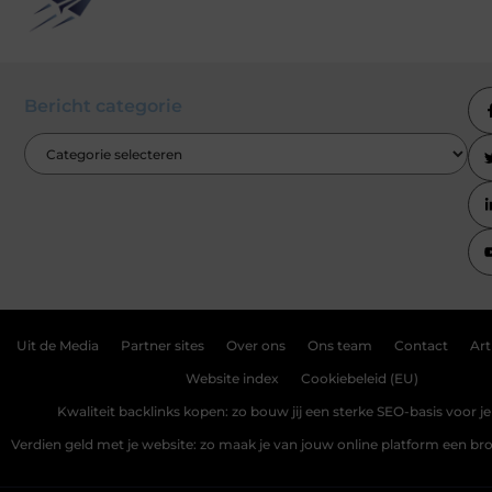
Bericht categorie
Uit de Media
Partner sites
Over ons
Ons team
Contact
Art
Website index
Cookiebeleid (EU)
Kwaliteit backlinks kopen: zo bouw jij een sterke SEO-basis voor j
Verdien geld met je website: zo maak je van jouw online platform een b