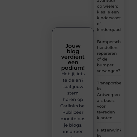
avontuur
op wielen:
kies je een
kinderscooter
of
kinderquad?
Bumperschade
Jouw
herstellen:
blog
repareren
verdient
of de
een
bumper
podium!
vervangen?
Heb jij iets
te delen?
Transportbedrijf
Laat jouw
in
stem
Antwerpen
horen op
als basis
Carlinks.be.
voor
tevreden
Publiceer
klanten
moeiteloos
je blogs,
Fietsenwinkel
inspireer
in