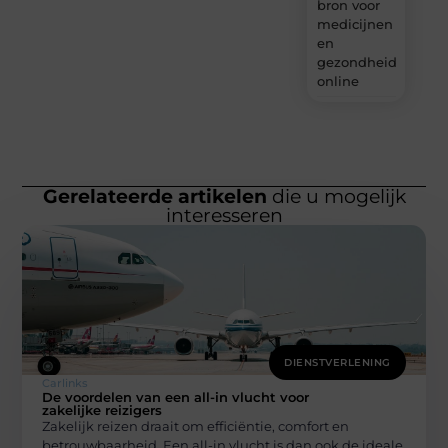
bron voor
medicijnen
en
gezondheidsprodu
online
Gerelateerde artikelen
die u mogelijk
interesseren
DIENSTVERLENING
Carlinks
De voordelen van een all-in vlucht voor
zakelijke reizigers
Zakelijk reizen draait om efficiëntie, comfort en
betrouwbaarheid. Een all-in vlucht is dan ook de ideale