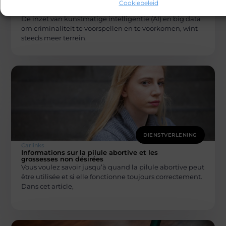
Cookiebeleid
u kan helpen bij de opkomst van AI in
criminaliteitsbestrij
De inzet van kunstmatige intelligentie (AI) en big data
om criminaliteit te voorspellen en te voorkomen, wint
steeds meer terrein.
DIENSTVERLENING
Carlinks
Informations sur la pilule abortive et les
grossesses non désirées
Vous voulez savoir jusqu’à quand la pilule abortive peut
être utilisée et si elle fonctionne toujours correctement.
Dans cet article,