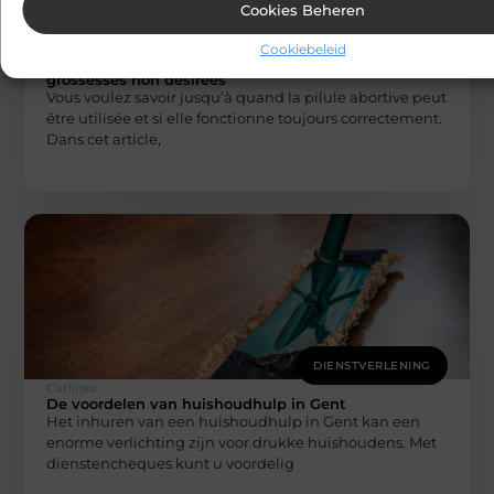
Cookies Beheren
DIENSTVERLENING
Cookiebeleid
Carlinks
Informations sur la pilule abortive et les
grossesses non désirées
Vous voulez savoir jusqu’à quand la pilule abortive peut
être utilisée et si elle fonctionne toujours correctement.
Dans cet article,
DIENSTVERLENING
Carlinks
De voordelen van huishoudhulp in Gent
Het inhuren van een huishoudhulp in Gent kan een
enorme verlichting zijn voor drukke huishoudens. Met
dienstencheques kunt u voordelig