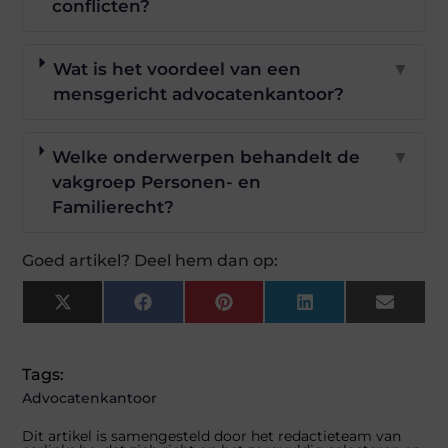
conflicten?
Wat is het voordeel van een
▼
mensgericht advocatenkantoor?
Welke onderwerpen behandelt de
▼
vakgroep Personen- en
Familierecht?
Goed artikel? Deel hem dan op:
X
Facebook
Pinterest
LinkedIn
Email
(Twitter)
Tags:
Advocatenkantoor
Dit artikel is samengesteld door het redactieteam van