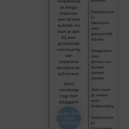
klanten
moeiteloos
je blogs,
Fietsenwinkel
inspireer
in
een breed
Merksem
publiek en
voor
sluit je aan
persoonlijk
bij een
advies
groeiende
community
Voegkitten
van
voor
creatieve
binnen en
buiten
denkers en
correct
schrijvers.
kiezen
Start
Wat moet
vandaag
je weten
nog met
over
bloggen!
linkbuilding?
Begin hier
Mobiliteitshulpmid
met
publiceren
in
Vlaanderen.