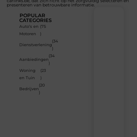
carlinks.be, dat zich richt op het zorgvuldig selecteren en
presenteren van betrouwbare informatie.
POPULAR
CATEGORIES
Auto’s en
(75
Recente
Motoren
)
berichten
(34
Laat
Dienstverlening
)
je
inspireren
(34
Aanbiedingen
door
)
de
Woning
(23
nieuwste
artikelen
en Tuin
)
van
(20
Carlinks.be
Bedrijven
)
–
dagelijks
verse
content,
boordevol
ideeën,
tips
en