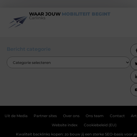
WAAR JOUW
MOBILITEIT BEGINT
Carlinks
Bericht categorie
Uit de Media
Partner sites
Over ons
Ons team
Contact
Art
Website index
Cookiebeleid (EU)
Kwaliteit backlinks kopen: zo bouw jij een sterke SEO-basis voor j