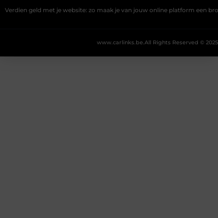
Verdien geld met je website: zo maak je van jouw online platform een b
www.carlinks.be.
All Rights Reserved © 2025