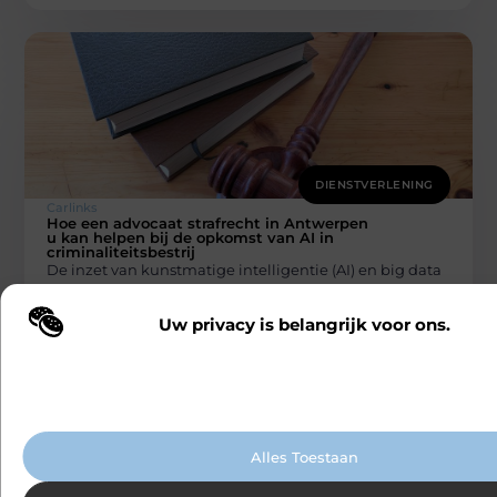
DIENSTVERLENING
Carlinks
Hoe een advocaat strafrecht in Antwerpen
u kan helpen bij de opkomst van AI in
criminaliteitsbestrij
De inzet van kunstmatige intelligentie (AI) en big data
om criminaliteit te voorspellen en te voorkomen, wint
steeds meer terrein.
Uw privacy is belangrijk voor ons.
Wij maken gebruik van cookies en vergelijkbare technologieën om te b
onze website wordt gebruikt en om uw ervaring te verbeteren. Afhanke
voorkeuren worden cookies ingezet voor bijvoorbeeld gepersonaliseer
advertenties en het analyseren van bezoekersgedrag. Meer informatie v
cookiebeleid.
Alles Toestaan