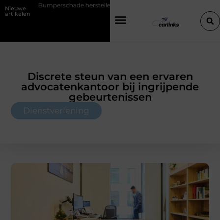
hade herstellen: repareren of de bumper vervangen?
Transportbedri
Nieuwe
artikelen
Discrete steun van een ervaren
advocatenkantoor bij ingrijpende
gebeurtenissen
Dienstverlening