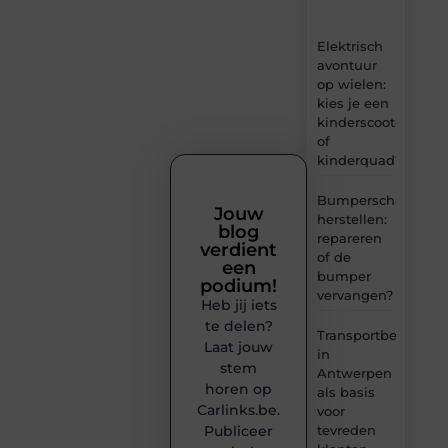
inzichten.
Elektrisch
avontuur
op wielen:
kies je een
kinderscooter
of
kinderquad?
Bumperschade
Jouw
herstellen:
blog
repareren
verdient
of de
een
bumper
podium!
vervangen?
Heb jij iets
te delen?
Transportbedrijf
Laat jouw
in
stem
Antwerpen
horen op
als basis
Carlinks.be.
voor
tevreden
Publiceer