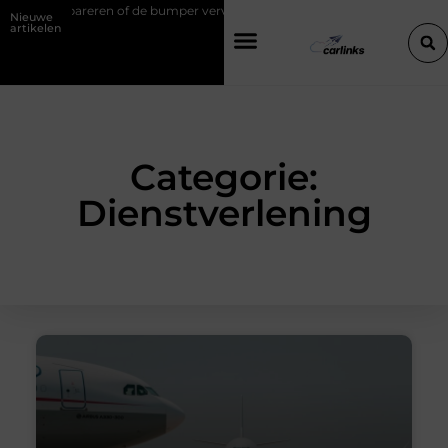
mper vervangen?
Transportbedrijf in Antwerpen als basis voor tevrede
Nieuwe
artikelen
Categorie:
Dienstverlening