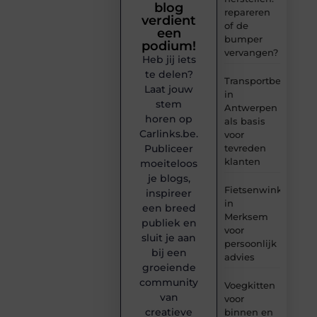
blog
repareren
verdient
of de
een
bumper
podium!
vervangen?
Heb jij iets
te delen?
Transportbedrijf
Laat jouw
in
stem
Antwerpen
horen op
als basis
Carlinks.be.
voor
tevreden
Publiceer
klanten
moeiteloos
je blogs,
Fietsenwinkel
inspireer
in
een breed
Merksem
publiek en
voor
sluit je aan
persoonlijk
bij een
advies
groeiende
community
Voegkitten
van
voor
creatieve
binnen en