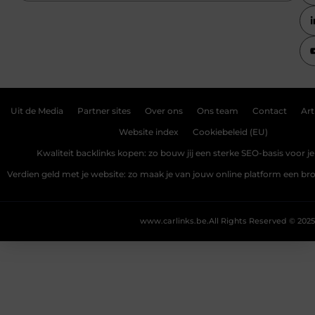
Uit de Media
Partner sites
Over ons
Ons team
Contact
Art
Website index
Cookiebeleid (EU)
Kwaliteit backlinks kopen: zo bouw jij een sterke SEO-basis voor j
Verdien geld met je website: zo maak je van jouw online platform een b
www.carlinks.be.
All Rights Reserved © 2025