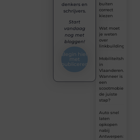
buiten
denkers en
correct
schrijvers.
kiezen
Start
Wat moet
vandaag
je weten
nog met
over
bloggen!
linkbuilding?
Begin hier
Mobiliteitshulpmid
met
publiceren
in
Vlaanderen.
Wanneer is
een
scootmobiel
de juiste
stap?
Auto snel
laten
opkopen
nabij
Antwerpen: