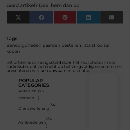
Goed artikel? Deel hem dan op:
X
Facebook
Pinterest
LinkedIn
Email
(Twitter)
Tags:
Benodigdheden paarden bestellen
,
stalstrooisel
kopen
Dit artikel is samengesteld door het redactieteam van
carlinks.be, dat zich richt op het zorgvuldig selecteren en
presenteren van betrouwbare informatie.
POPULAR
CATEGORIES
Auto’s en
(75
Recente
Motoren
)
berichten
(34
Laat
Dienstverlening
)
je
inspireren
(34
Aanbiedingen
door
)
de