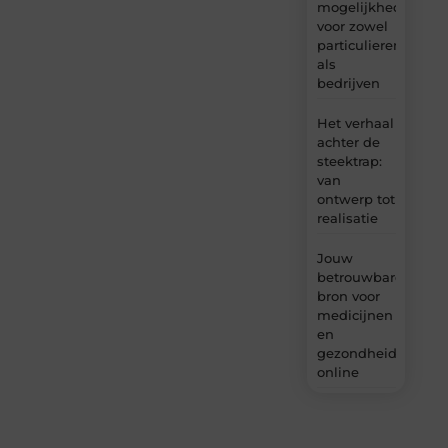
mogelijkheden
voor zowel
particulieren
als
bedrijven
Het verhaal
achter de
steektrap:
van
ontwerp tot
realisatie
Jouw
betrouwbare
bron voor
medicijnen
en
gezondheidsprodu
online