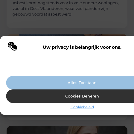
Asbest komt nog steeds voor in vele oudere woningen,
vooral in Oost-Vlaanderen, waar veel panden zijn
gebouwd voordat asbest werd
Uw privacy is belangrijk voor ons.
Wij maken gebruik van cookies en vergelijkbare technologieën om te b
onze website wordt gebruikt en om uw ervaring te verbeteren. Afhanke
voorkeuren worden cookies ingezet voor bijvoorbeeld gepersonaliseer
advertenties en het analyseren van bezoekersgedrag. Meer informatie v
cookiebeleid.
DIENSTVERLENING
Carlinks
Alles Toestaan
Hoe een advocaat strafrecht in Antwerpen
u kan helpen bij de opkomst van AI in
criminaliteitsbestrij
Cookies Beheren
De inzet van kunstmatige intelligentie (AI) en big data
om criminaliteit te voorspellen en te voorkomen, wint
Cookiebeleid
steeds meer terrein.