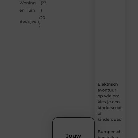
Woning
(23
nieuwste
artikelen
en Tuin
)
van
(20
Carlinks.be
Bedrijven
)
–
dagelijks
verse
content,
boordevol
ideeën,
tips
en
inzichten.
Elektrisch
avontuur
op wielen:
kies je een
kinderscooter
of
kinderquad?
Bumperschade
Jouw
herstellen: