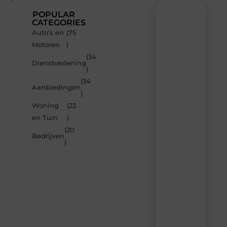
POPULAR
CATEGORIES
Auto’s en
(75
Recente
Motoren
)
berichten
(34
Laat
Dienstverlening
)
je
inspireren
(34
Aanbiedingen
door
)
de
Woning
(23
nieuwste
artikelen
en Tuin
)
van
(20
Carlinks.be
Bedrijven
)
–
dagelijks
verse
content,
boordevol
ideeën,
tips
en
inzichten.