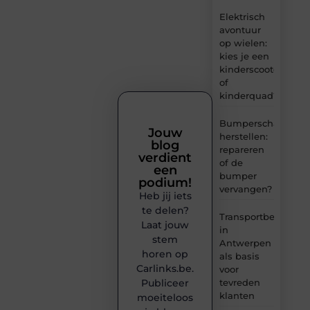
Elektrisch
avontuur
op wielen:
kies je een
kinderscooter
of
kinderquad?
Bumperschade
Jouw
herstellen:
blog
repareren
verdient
of de
een
bumper
podium!
vervangen?
Heb jij iets
te delen?
Transportbedrijf
Laat jouw
in
stem
Antwerpen
horen op
als basis
Carlinks.be.
voor
tevreden
Publiceer
klanten
moeiteloos