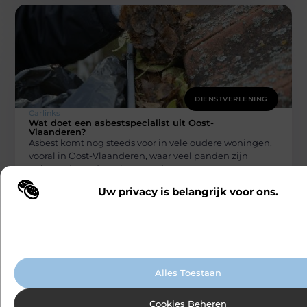
DIENSTVERLENING
Carlinks
Wat doet een asbestspecialist uit Oost-
Vlaanderen?
Asbest komt nog steeds voor in vele oudere woningen,
vooral in Oost-Vlaanderen, waar veel panden zijn
gebouwd voordat asbest werd
Uw privacy is belangrijk voor ons.
Wij maken gebruik van cookies en vergelijkbare technologieën om te b
onze website wordt gebruikt en om uw ervaring te verbeteren. Afhanke
voorkeuren worden cookies ingezet voor bijvoorbeeld gepersonaliseer
advertenties en het analyseren van bezoekersgedrag. Meer informatie v
cookiebeleid.
Alles Toestaan
Cookies Beheren