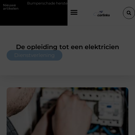
schade herstellen: repareren of de bumper vervangen?
Transportbed
Nieuwe
artikelen
De opleiding tot een elektricien
Dienstverlening