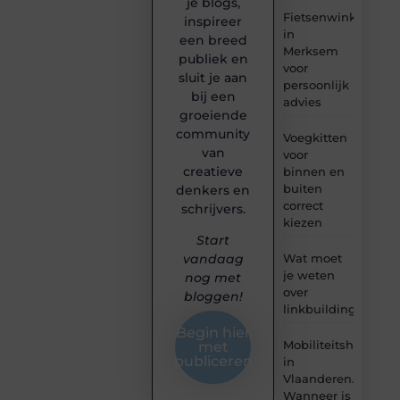
je blogs,
Fietsenwinkel
inspireer
in
een breed
Merksem
publiek en
voor
sluit je aan
persoonlijk
bij een
advies
groeiende
community
Voegkitten
van
voor
creatieve
binnen en
buiten
denkers en
correct
schrijvers.
kiezen
Start
Wat moet
vandaag
je weten
nog met
over
bloggen!
linkbuilding?
Begin hier
Mobiliteitshulpmid
met
publiceren
in
Vlaanderen.
Wanneer is