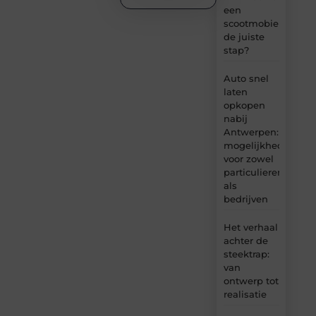
een
scootmobiel
de juiste
stap?
Auto snel
laten
opkopen
nabij
Antwerpen:
mogelijkheden
voor zowel
particulieren
als
bedrijven
Het verhaal
achter de
steektrap:
van
ontwerp tot
realisatie