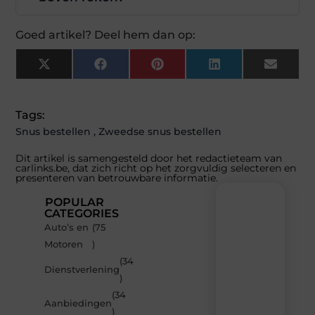
Goed artikel? Deel hem dan op:
X
Facebook
Pinterest
LinkedIn
Email
(Twitter)
Tags:
Snus bestellen
,
Zweedse snus bestellen
Dit artikel is samengesteld door het redactieteam van
carlinks.be, dat zich richt op het zorgvuldig selecteren en
presenteren van betrouwbare informatie.
POPULAR
CATEGORIES
Auto’s en
(75
Recente
Motoren
)
berichten
(34
Laat
Dienstverlening
)
je
inspireren
(34
Aanbiedingen
door
)