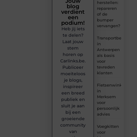
Jouw
herstellen:
blog
repareren
verdient
of de
een
bumper
podium!
vervangen?
Heb jij iets
te delen?
Transportbedrijf
Laat jouw
in
stem
Antwerpen
horen op
als basis
Carlinks.be.
voor
tevreden
Publiceer
klanten
moeiteloos
je blogs,
Fietsenwinkel
inspireer
in
een breed
Merksem
publiek en
voor
sluit je aan
persoonlijk
bij een
advies
groeiende
community
Voegkitten
van
voor