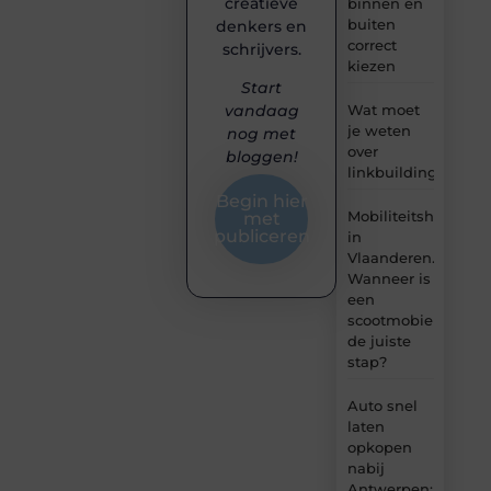
creatieve
binnen en
buiten
denkers en
correct
schrijvers.
kiezen
Start
Wat moet
vandaag
je weten
nog met
over
bloggen!
linkbuilding?
Begin hier
Mobiliteitshulpmid
met
publiceren
in
Vlaanderen.
Wanneer is
een
scootmobiel
de juiste
stap?
Auto snel
laten
opkopen
nabij
Antwerpen: