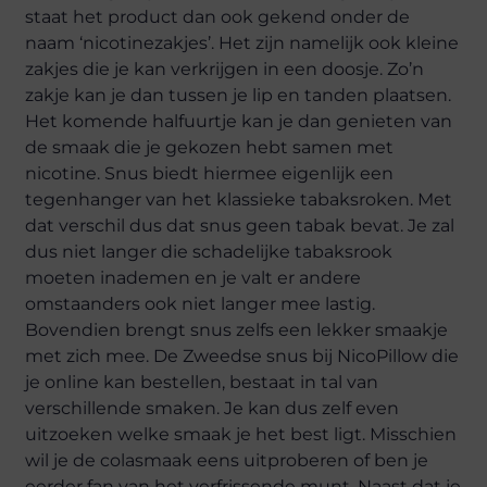
staat het product dan ook gekend onder de
naam ‘nicotinezakjes’. Het zijn namelijk ook kleine
zakjes die je kan verkrijgen in een doosje. Zo’n
zakje kan je dan tussen je lip en tanden plaatsen.
Het komende halfuurtje kan je dan genieten van
de smaak die je gekozen hebt samen met
nicotine. Snus biedt hiermee eigenlijk een
tegenhanger van het klassieke tabaksroken. Met
dat verschil dus dat snus geen tabak bevat. Je zal
dus niet langer die schadelijke tabaksrook
moeten inademen en je valt er andere
omstaanders ook niet langer mee lastig.
Bovendien brengt snus zelfs een lekker smaakje
met zich mee. De Zweedse snus bij NicoPillow die
je online kan bestellen, bestaat in tal van
verschillende smaken. Je kan dus zelf even
uitzoeken welke smaak je het best ligt. Misschien
wil je de colasmaak eens uitproberen of ben je
eerder fan van het verfrissende munt. Naast dat je