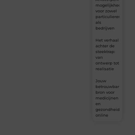
mogelijkheden
voor zowel
particulieren
als
bedrijven
Het verhaal
achter de
steektrap:
van
ontwerp tot
realisatie
Jouw
betrouwbare
bron voor
medicijnen
en
gezondheidsprodu
online