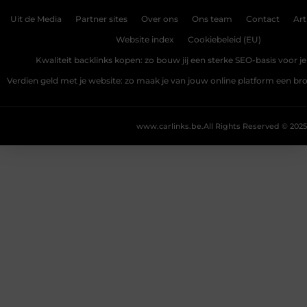
Uit de Media
Partner sites
Over ons
Ons team
Contact
Art
Website index
Cookiebeleid (EU)
Kwaliteit backlinks kopen: zo bouw jij een sterke SEO-basis voor j
Verdien geld met je website: zo maak je van jouw online platform een b
www.carlinks.be.
All Rights Reserved © 2025