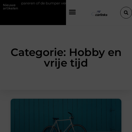
de bumper vervangen?
Transportbedrijf in Antwerpen als basis voor t
Nieuwe
artikelen
Categorie: Hobby en
vrije tijd