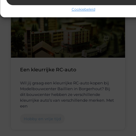
Cookiebeleid
Een kleurrijke RC-auto
Wil jij graag een kleurrijke RC-auto kopen bij
Modelbouwcenter Baillien in Borgerhout? Bij
dit bouwcenter hebben ze verschillende
kleurrijke auto’s van verschillende merken. Met
een
Hobby en vrije tijd