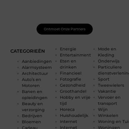
Net begonnen met bloggen? Je staat er niet alleen voor!
Sluit je aan bij een ondersteunende community waar je
leert, groeit en ontdekt. Krijg tips, feedback en inspiratie
van andere beginnende én ervaren bloggers.
Ontmoet Onze Partners
Energie
Mode en
CATEGORIEËN
Entertainment
Kleding
Eten en
Onderwijs
Aanbiedingen
drinken
Particuliere
Alarmsysteem
Financieel
dienstverleni
Architectuur
Fotografie
Sport
Auto’s en
Gezondheid
Tweewielers
Motoren
Groothandel
Vakantie
Banen en
Hobby en vrije
Vervoer en
opleidingen
tijd
transport
Beauty en
Horeca
Wijn
verzorging
Huishoudelijk
Winkelen
Bedrijven
Internet
Woning en Tui
Bloemen
Internet
Woningen
Cadeau