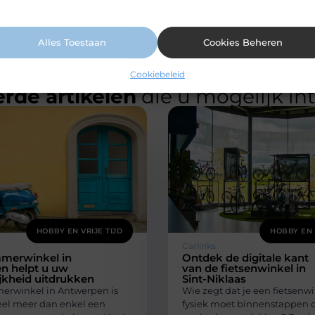
ormatie vindt u in ons cookiebeleid.
Alles Toestaan
Cookies Beheren
Cookiebeleid
rde artikelen
die u mogelijk in
HOBBY EN VRIJE TIJD
HOBBY EN 
Carlinks
merwinkel in
Ontdek de digitale kant
n helpt u uw
van de fietsenwinkel in
jkheid uitdrukken
Sint-Niklaas
rwinkel in Antwerpen is
Wie zegt dat je een fietsenw
el meer dan enkel een
fysiek moet binnenstappen 