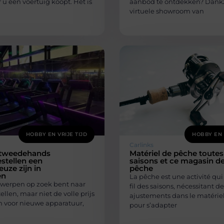
 u een voertuig koopt. Het is
aanbod te ontdekken? Dankz
virtuele showroom van
HOBBY EN VRIJE TIJD
HOBBY EN 
Carlinks
tweedehands
Matériel de pêche toutes
estellen een
saisons et ce magasin d
uze zijn in
pêche
en
La pêche est une activité qui
ntwerpen op zoek bent naar
fil des saisons, nécessitant de
ellen, maar niet de volle prijs
ajustements dans le matériel 
en voor nieuwe apparatuur,
pour s’adapter