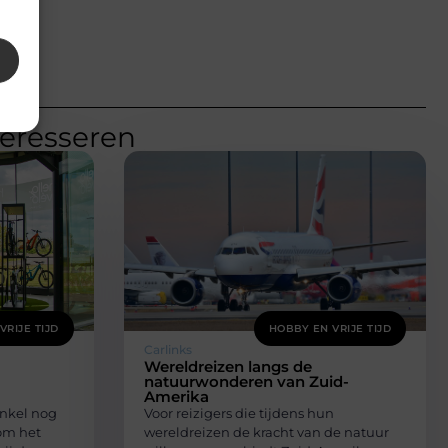
teresseren
VRIJE TIJD
HOBBY EN VRIJE TIJD
Carlinks
Wereldreizen langs de
natuurwonderen van Zuid-
Amerika
inkel nog
Voor reizigers die tijdens hun
om het
wereldreizen de kracht van de natuur