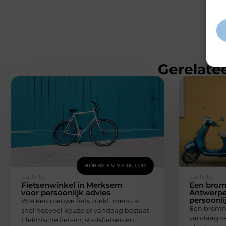
inf
Gerelatee
HOBBY EN VRIJE TIJD
Carlinks
Carlinks
Fietsenwinkel in Merksem
Een brom
voor persoonlijk advies
Antwerpe
persoonli
Wie een nieuwe fiets zoekt, merkt al
Een bromme
snel hoeveel keuze er vandaag bestaat.
vandaag ve
Elektrische fietsen, stadsfietsen en