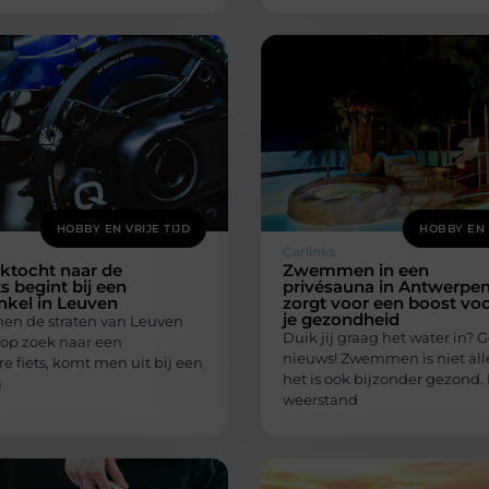
HOBBY EN VRIJE TIJD
HOBBY EN 
Carlinks
ktocht naar de
Zwemmen in een
ts begint bij een
privésauna in Antwerpe
nkel in Leuven
zorgt voor een boost vo
je gezondheid
n de straten van Leuven
Duik jij graag het water in? 
 op zoek naar een
nieuws! Zwemmen is niet all
 fiets, komt men uit bij een
het is ook bijzonder gezond.
a
weerstand