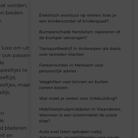
hat worden;
ien bieden
Elektrisch avontuur op wielen: kies je
.
een kinderscooter of kinderquad?
Bumperschade herstellen: repareren of
de bumper vervangen?
 luxe om uit
Transportbedrijf in Antwerpen als basis
voor tevreden klanten
ar ook passen
de
Fietsenwinkel in Merksem voor
speeltjes te
persoonlijk advies
eftijd,
Voegkitten voor binnen en buiten
eeltjes, maar
correct kiezen
ijs.
Wat moet je weten over linkbuilding?
Mobiliteitshulpmiddelen in Vlaanderen.
en
Wanneer is een scootmobiel de juiste
de
stap?
od bladeren
Auto snel laten opkopen nabij
eit en
Antwerpen: mogelijkheden voor zowel