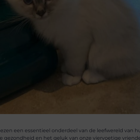
ezen een essentieel onderdeel van de leefwereld van h
 de gezondheid en het geluk van onze viervoetige vriend