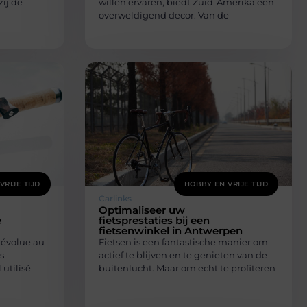
ij de
willen ervaren, biedt Zuid-Amerika een
overweldigend decor. Van de
VRIJE TIJD
HOBBY EN VRIJE TIJD
Carlinks
Optimaliseer uw
e
fietsprestaties bij een
fietsenwinkel in Antwerpen
 évolue au
Fietsen is een fantastische manier om
s
actief te blijven en te genieten van de
utilisé
buitenlucht. Maar om echt te profiteren