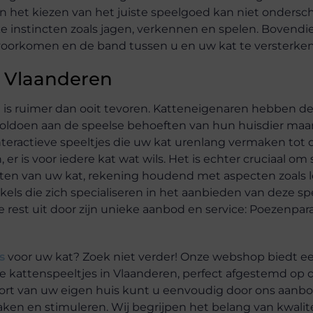
an het kiezen van het juiste speelgoed kan niet ondersc
ke instincten zoals jagen, verkennen en spelen. Bovend
 voorkomen en de band tussen u en uw kat te versterken
n Vlaanderen
 is ruimer dan ooit tevoren. Katteneigenaren hebben de
n voldoen aan de speelse behoeften van hun huisdier ma
teractieve speeltjes die uw kat urenlang vermaken tot 
 er is voor iedere kat wat wils. Het is echter cruciaal om 
ften van uw kat, rekening houdend met aspecten zoals le
nkels die zich specialiseren in het aanbieden van deze sp
st uit door zijn unieke aanbod en service: Poezenparad
s
voor uw kat? Zoek niet verder! Onze webshop biedt e
e kattenspeeltjes in Vlaanderen, perfect afgestemd op 
ort van uw eigen huis kunt u eenvoudig door ons aanb
aken en stimuleren. Wij begrijpen het belang van kwalit