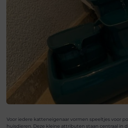
Voor iedere katteneigenaar vormen speeltjes voor po
huisdieren. Deze kleine attributen staan centraal in