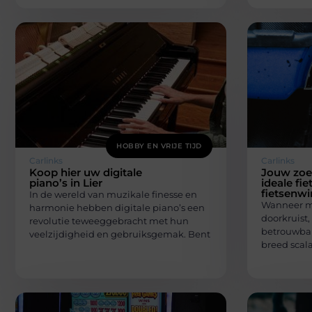
HOBBY EN VRIJE TIJD
Carlinks
Carlinks
Koop hier uw digitale
Jouw zoe
piano’s in Lier
ideale fie
fietsenwi
In de wereld van muzikale finesse en
Wanneer me
harmonie hebben digitale piano’s een
doorkruist,
revolutie teweeggebracht met hun
betrouwbare
veelzijdigheid en gebruiksgemak. Bent
breed scal