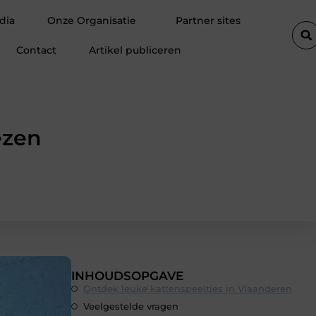
vreden klanten
Fietsenwinkel in Merksem voor persoonlijk advie
dia
Onze Organisatie
Partner sites
Contact
Artikel publiceren
ezen
INHOUDSOPGAVE
Ontdek leuke kattenspeeltjes in Vlaanderen
Veelgestelde vragen