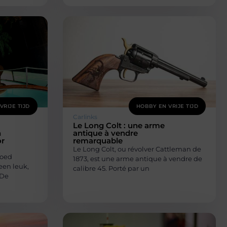
VRIJE TIJD
HOBBY EN VRIJE TIJD
Carlinks
Le Long Colt : une arme
n
antique à vendre
or
remarquable
Le Long Colt, ou révolver Cattleman de
Goed
1873, est une arme antique à vendre de
een leuk,
calibre 45. Porté par un
 De