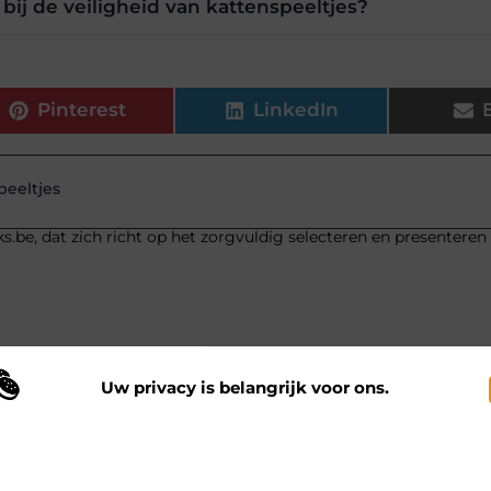
bij de veiligheid van kattenspeeltjes?
Pinterest
LinkedIn
peeltjes
s.be, dat zich richt op het zorgvuldig selecteren en presenteren
Uw privacy is belangrijk voor ons.
 maken gebruik van cookies en vergelijkbare technologieën om te begrijp
 onze website wordt gebruikt en om uw ervaring te verbeteren. Afhankelij
n uw voorkeuren worden cookies ingezet voor bijvoorbeeld
ersonaliseerde advertenties en het analyseren van bezoekersgedrag. Meer