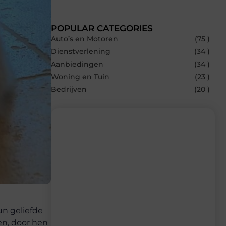
POPULAR CATEGORIES
Auto’s en Motoren
(75 )
Dienstverlening
(34 )
Aanbiedingen
(34 )
Woning en Tuin
(23 )
Bedrijven
(20 )
Recente berichten
Laat je inspireren door de nieuwste
artikelen van Carlinks.be – dagelijks
verse content, boordevol ideeën, tips en
inzichten.
un geliefde
en, door hen