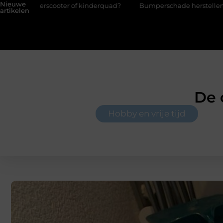
Nieuwe
r of kinderquad?
Bumperschade herstellen: repareren of de bu
artikelen
De 
Hobby en vrije tijd