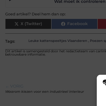
Wat moet ik controleren 
Goed artikel? Deel hem dan op:
X (Twitter)
Facebook
Leuke kattenspeeltjes Vlaanderen
,
Poezen s
Tags:
Dit artikel is samengesteld door het redactieteam van carlink
betrouwbare informatie.
← VORIG
Wij
Waarom kiezen voor een industrieel interieur
hoe
va
gep