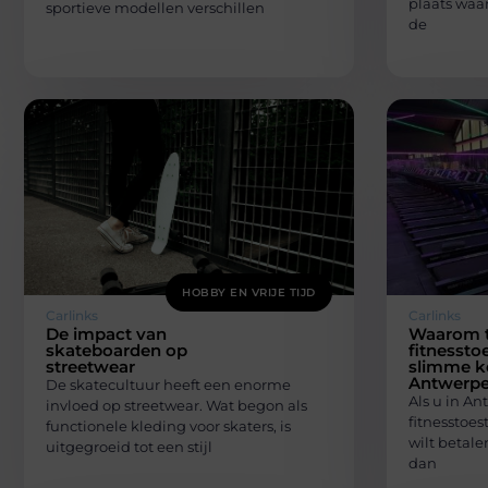
plaats waar
sportieve modellen verschillen
de
HOBBY EN VRIJE TIJD
Carlinks
Carlinks
De impact van
Waarom 
skateboarden op
fitnessto
streetwear
slimme ke
Antwerp
De skatecultuur heeft een enorme
Als u in A
invloed op streetwear. Wat begon als
fitnesstoest
functionele kleding voor skaters, is
wilt betal
uitgegroeid tot een stijl
dan