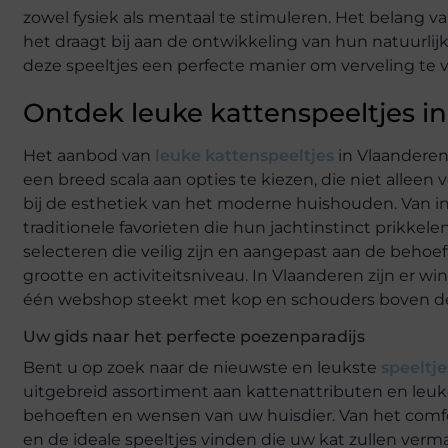
zowel fysiek als mentaal te stimuleren. Het belang v
het draagt bij aan de ontwikkeling van hun natuurlij
deze speeltjes een perfecte manier om verveling te
Ontdek leuke kattenspeeltjes i
Het aanbod van
leuke kattenspeeltjes
in Vlaanderen
een breed scala aan opties te kiezen, die niet allee
bij de esthetiek van het moderne huishouden. Van in
traditionele favorieten die hun jachtinstinct prikkelen,
selecteren die veilig zijn en aangepast aan de behoe
grootte en activiteitsniveau. In Vlaanderen zijn er wi
één webshop steekt met kop en schouders boven de re
Uw gids naar het perfecte poezenparadijs
Bent u op zoek naar de nieuwste en leukste
speeltje
uitgebreid assortiment aan kattenattributen en leuk
behoeften en wensen van uw huisdier. Van het comf
en de ideale speeltjes vinden die uw kat zullen verm