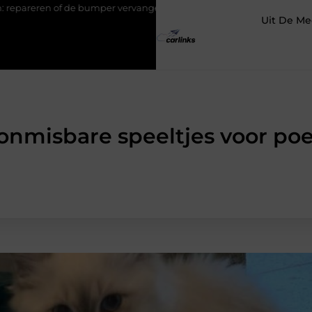
mper vervangen?
Transportbedrijf in Antwerpen als basis voor te
Uit De Me
onmisbare speeltjes voor po