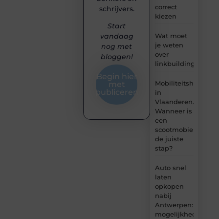
correct
schrijvers.
kiezen
Start
Wat moet
vandaag
je weten
nog met
over
bloggen!
linkbuilding?
Begin hier
Mobiliteitshulpmid
met
publiceren
in
Vlaanderen.
Wanneer is
een
scootmobiel
de juiste
stap?
Auto snel
laten
opkopen
nabij
Antwerpen:
mogelijkheden