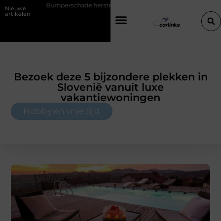
schade herstellen: repareren of de bumper vervangen?
Transportbed
Nieuwe
artikelen
Bezoek deze 5 bijzondere plekken in
Slovenië vanuit luxe
vakantiewoningen
Hobby en vrije tijd