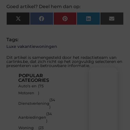
Goed artikel? Deel hem dan op:
X
Facebook
Pinterest
LinkedIn
Email
(Twitter)
Tags:
Luxe vakantiewoningen
Dit artikel is samengesteld door het redactieteam van
carlinks.be, dat zich richt op het zorgvuldig selecteren en
presenteren van betrouwbare informatie.
POPULAR
CATEGORIES
Auto’s en
(75
Recente
Motoren
)
berichten
(34
Laat
Dienstverlening
)
je
inspireren
(34
Aanbiedingen
door
)
de
Woning
(23
nieuwste