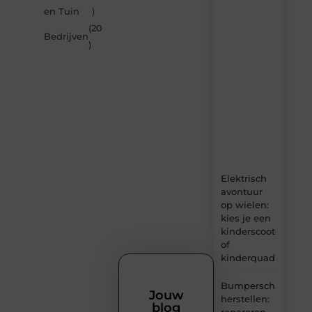
artikelen
en Tuin
)
van
(20
Carlinks.be
Bedrijven
)
–
dagelijks
verse
content,
boordevol
ideeën,
tips
en
inzichten.
Elektrisch
avontuur
op wielen:
kies je een
kinderscooter
of
kinderquad?
Bumperschade
Jouw
herstellen:
blog
repareren