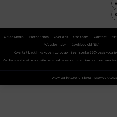
Uit de Media
Partner sites
Over ons
Ons team
Contact
Art
Website index
Cookiebeleid (EU)
Kwaliteit backlinks kopen: zo bouw jij een sterke SEO-basis voor j
Verdien geld met je website: zo maak je van jouw online platform een b
www.carlinks.be.
All Rights Reserved © 2025