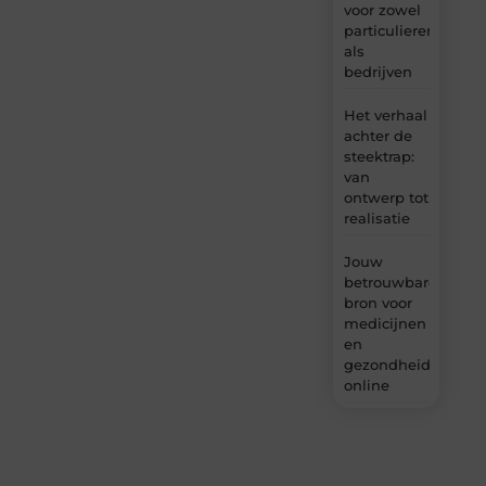
voor zowel
particulieren
als
bedrijven
Het verhaal
achter de
steektrap:
van
ontwerp tot
realisatie
Jouw
betrouwbare
bron voor
medicijnen
en
gezondheidsprodu
online