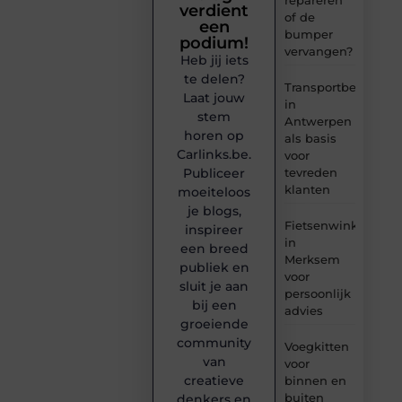
verdient
of de
een
bumper
podium!
vervangen?
Heb jij iets
te delen?
Transportbedrijf
Laat jouw
in
stem
Antwerpen
horen op
als basis
Carlinks.be.
voor
tevreden
Publiceer
klanten
moeiteloos
je blogs,
Fietsenwinkel
inspireer
in
een breed
Merksem
publiek en
voor
sluit je aan
persoonlijk
bij een
advies
groeiende
community
Voegkitten
van
voor
creatieve
binnen en
buiten
denkers en