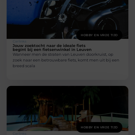
HOBBY EN VRIJE TIJD
Carlinks
Jouw zoektocht naar de ideale fiets
begint bij een fietsenwinkel in Leuven
Wanneer men de straten van Leuven doorkruist, op
zoek naar een betrouwbare fiets, komt men uit bij een
breed scala
HOBBY EN VRIJE TIJD
Carlinks