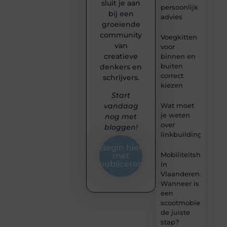
sluit je aan
persoonlijk
bij een
advies
groeiende
community
Voegkitten
van
voor
creatieve
binnen en
buiten
denkers en
correct
schrijvers.
kiezen
Start
Wat moet
vandaag
je weten
nog met
over
bloggen!
linkbuilding?
Begin hier
Mobiliteitshulpmid
met
publiceren
in
Vlaanderen.
Wanneer is
een
scootmobiel
de juiste
stap?