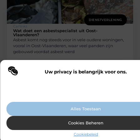
DIENSTVERLENING
Carlinks
Wat doet een asbestspecialist uit Oost-
Vlaanderen?
Asbest komt nog steeds voor in vele oudere woningen,
vooral in Oost-Vlaanderen, waar veel panden zijn
gebouwd voordat asbest werd
Uw privacy is belangrijk voor ons.
Wij maken gebruik van cookies en vergelijkbare technologieën om te b
onze website wordt gebruikt en om uw ervaring te verbeteren. Afhanke
voorkeuren worden cookies ingezet voor bijvoorbeeld gepersonaliseer
advertenties en het analyseren van bezoekersgedrag. Meer informatie v
cookiebeleid.
Alles Toestaan
DIENSTVERLENING
Carlinks
Cookies Beheren
Hoe een advocaat strafrecht in Antwerpen
u kan helpen bij de opkomst van AI in
Cookiebeleid
criminaliteitsbestrij
De inzet van kunstmatige intelligentie (AI) en big data