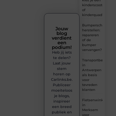
kinderscooter
of
kinderquad?
Bumperschade
Jouw
herstellen:
blog
repareren
verdient
of de
een
bumper
podium!
vervangen?
Heb jij iets
te delen?
Transportbedrijf
Laat jouw
in
stem
Antwerpen
horen op
als basis
Carlinks.be.
voor
tevreden
Publiceer
klanten
moeiteloos
je blogs,
Fietsenwinkel
inspireer
in
een breed
Merksem
publiek en
voor