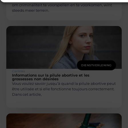
om criminaliteit te voorspellen en te voorkomen, wint
steeds meer terrein.
DIENSTVERLENING
Carlinks
Informations sur la pilule abortive et les
grossesses non désirées
Vous voulez savoir jusqu’à quand la pilule abortive peut
être utilisée et si elle fonctionne toujours correctement.
Dans cet article,