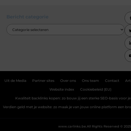
Bericht categorie
Uit de Media
Partner sites
Over ons
Ons team
Contact
Art
Website index
Cookiebeleid (EU)
Kwaliteit backlinks kopen: zo bouw jij een sterke SEO-basis voor j
Verdien geld met je website: zo maak je van jouw online platform een b
www.carlinks.be.
All Rights Reserved © 2025