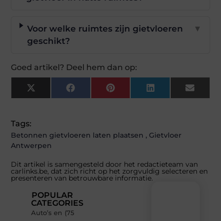
Voor welke ruimtes zijn gietvloeren
▼
geschikt?
Goed artikel? Deel hem dan op:
X
Facebook
Pinterest
LinkedIn
Email
(Twitter)
Tags:
Betonnen gietvloeren laten plaatsen
,
Gietvloer
Antwerpen
Dit artikel is samengesteld door het redactieteam van
carlinks.be, dat zich richt op het zorgvuldig selecteren en
presenteren van betrouwbare informatie.
POPULAR
CATEGORIES
Auto’s en
(75
Recente