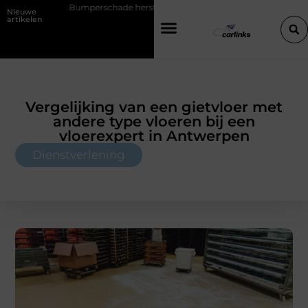
erschade herstellen: repareren of de bumper vervangen?
Transport
Nieuwe
artikelen
Vergelijking van een gietvloer met
andere type vloeren bij een
vloerexpert in Antwerpen
Dienstverlening