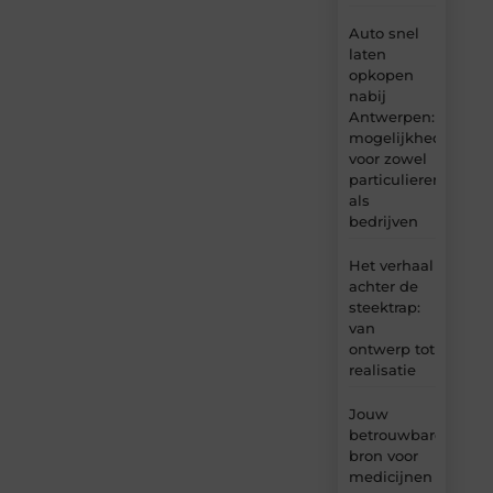
Auto snel
laten
opkopen
nabij
Antwerpen:
mogelijkheden
voor zowel
particulieren
als
bedrijven
Het verhaal
achter de
steektrap:
van
ontwerp tot
realisatie
Jouw
betrouwbare
bron voor
medicijnen