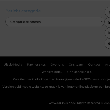
Bericht categorie
Uit de Media
Partner sites
Over ons
Ons team
Contact
Art
Website index
Cookiebeleid (EU)
Kwaliteit backlinks kopen: zo bouw jij een sterke SEO-basis voor j
Verdien geld met je website: zo maak je van jouw online platform een b
www.carlinks.be.
All Rights Reserved © 2025