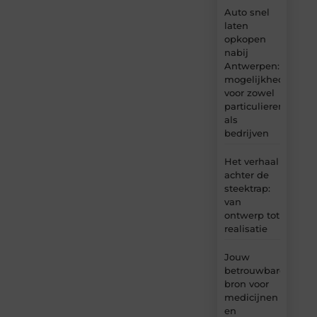
Auto snel
laten
opkopen
nabij
Antwerpen:
mogelijkheden
voor zowel
particulieren
als
bedrijven
Het verhaal
achter de
steektrap:
van
ontwerp tot
realisatie
Jouw
betrouwbare
bron voor
medicijnen
en