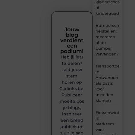
kinderscooter
of
kinderquad?
Bumperschade
Jouw
herstellen:
blog
repareren
verdient
of de
een
bumper
podium!
vervangen?
Heb jij iets
te delen?
Transportbedrijf
Laat jouw
in
stem
Antwerpen
horen op
als basis
Carlinks.be.
voor
tevreden
Publiceer
klanten
moeiteloos
je blogs,
Fietsenwinkel
inspireer
in
een breed
Merksem
publiek en
voor
sluit je aan