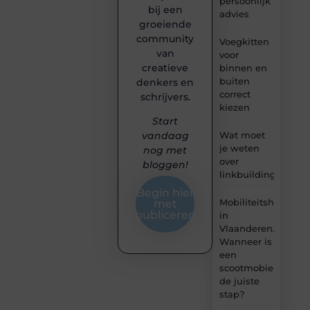
persoonlijk
bij een
advies
groeiende
community
Voegkitten
van
voor
creatieve
binnen en
buiten
denkers en
correct
schrijvers.
kiezen
Start
Wat moet
vandaag
je weten
nog met
over
bloggen!
linkbuilding?
Begin hier
Mobiliteitshulpmid
met
publiceren
in
Vlaanderen.
Wanneer is
een
scootmobiel
de juiste
stap?