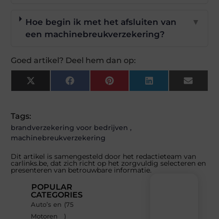
Hoe begin ik met het afsluiten van
▼
een machinebreukverzekering?
Goed artikel? Deel hem dan op:
X
Facebook
Pinterest
LinkedIn
Email
(Twitter)
Tags:
brandverzekering voor bedrijven
,
machinebreukverzekering
Dit artikel is samengesteld door het redactieteam van
carlinks.be, dat zich richt op het zorgvuldig selecteren en
presenteren van betrouwbare informatie.
POPULAR
CATEGORIES
Auto’s en
(75
Recente
Motoren
)
berichten