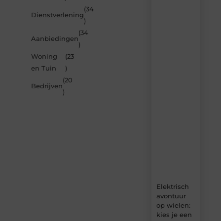
(34
Laat
Dienstverlening
)
je
inspireren
(34
Aanbiedingen
door
)
de
Woning
(23
nieuwste
artikelen
en Tuin
)
van
(20
Carlinks.be
Bedrijven
)
–
dagelijks
verse
content,
boordevol
ideeën,
tips
en
inzichten.
Elektrisch
avontuur
op wielen:
kies je een