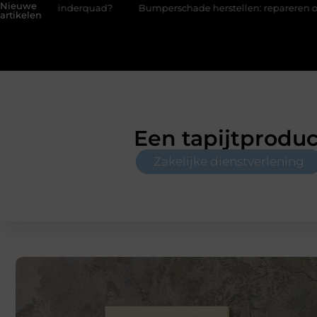
Nieuwe
uad?
Bumperschade herstellen: repareren of de bumper vervan
artikelen
Een tapijtprodu
Zakelijke dienstverlening