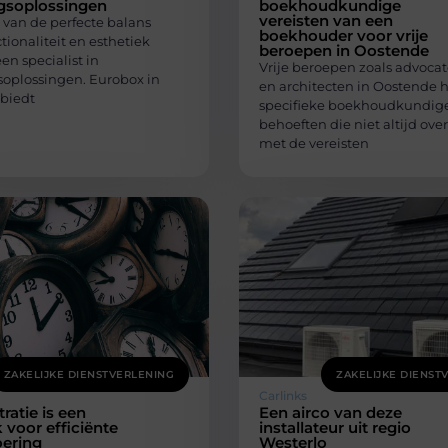
gsoplossingen
boekhoudkundige
vereisten van een
 van de perfecte balans
boekhouder voor vrije
tionaliteit en esthetiek
beroepen in Oostende
een specialist in
Vrije beroepen zoals advocat
oplossingen. Eurobox in
en architecten in Oostende
biedt
specifieke boekhoudkundig
behoeften die niet altijd o
met de vereisten
ZAKELIJKE DIENSTVERLENING
ZAKELIJKE DIENST
Carlinks
tratie is een
Een airco van deze
voor efficiënte
installateur uit regio
oering
Westerlo