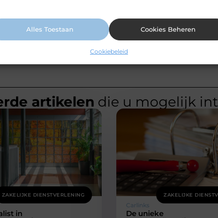
ormatie vindt u in ons cookiebeleid.
grijpende gebeurtenissen
Alles Toestaan
Cookies Beheren
Cookiebeleid
rde artikelen
die u mogelijk in
ZAKELIJKE DIENSTVERLENING
ZAKELIJKE DIENST
Carlinks
list in
De unieke