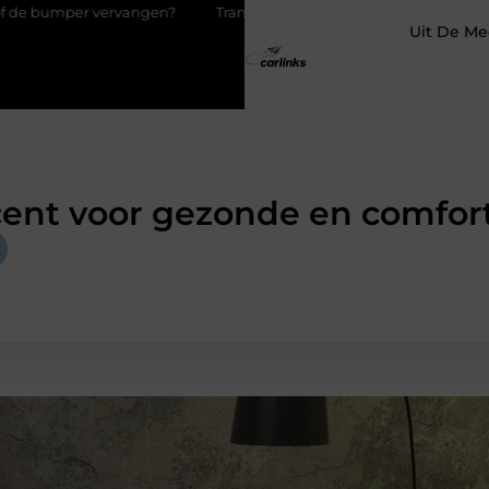
gen?
Transportbedrijf in Antwerpen als basis voor tevreden klan
Uit De Me
cent voor gezonde en comfo