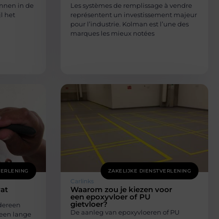
innen in de
Les systèmes de remplissage à vendre
l het
représentent un investissement majeur
pour l’industrie. Kolman est l’une des
marques les mieux notées
VERLENING
ZAKELIJKE DIENSTVERLENING
Carlinks
wat
Waarom zou je kiezen voor
een epoxyvloer of PU
gietvloer?
dereen
De aanleg van epoxyvloeren of PU
 een lange