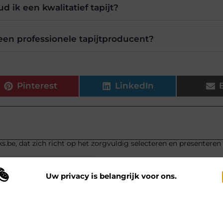
 ik een kwalitatief tapijt?
en professionele tapijtproducent?
Pinterest
LinkedIn
s.be, dat zich richt op het zorgvuldig selecteren en presenteren
Uw privacy is belangrijk voor ons.
 maken gebruik van cookies en vergelijkbare technologieën om te begrijp
 onze website wordt gebruikt en om uw ervaring te verbeteren. Afhankelij
n uw voorkeuren worden cookies ingezet voor bijvoorbeeld
ersonaliseerde advertenties en het analyseren van bezoekersgedrag. Meer