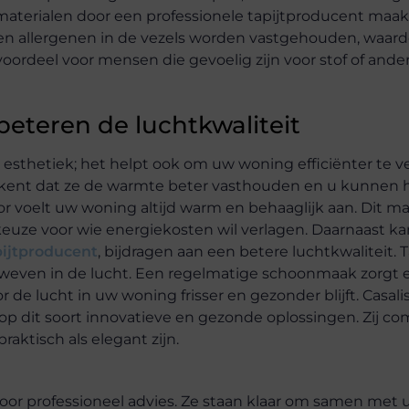
materialen door een professionele tapijtproducent maak
 en allergenen in de vezels worden vastgehouden, waard
n voordeel voor mensen die gevoelig zijn voor stof of ande
beteren de luchtkwaliteit
 esthetiek; het helpt ook om uw woning efficiënter te 
betekent dat ze de warmte beter vasthouden en u kunnen
r voelt uw woning altijd warm en behaaglijk aan. Dit m
 keuze voor wie energiekosten wil verlagen. Daarnaast k
pijtproducent
, bijdragen aan een betere luchtkwaliteit. T
dzweven in de lucht. Een regelmatige schoonmaak zorgt 
de lucht in uw woning frisser en gezonder blijft. Casali
t op dit soort innovatieve en gezonde oplossingen. Zij c
raktisch als elegant zijn.
or professioneel advies. Ze staan klaar om samen met 