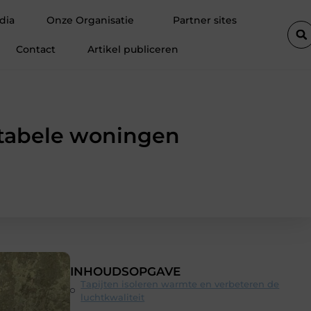
ten
Fietsenwinkel in Merksem voor persoonlijk advies
Voegk
dia
Onze Organisatie
Partner sites
Contact
Artikel publiceren
rtabele woningen
INHOUDSOPGAVE
Tapijten isoleren warmte en verbeteren de
luchtkwaliteit