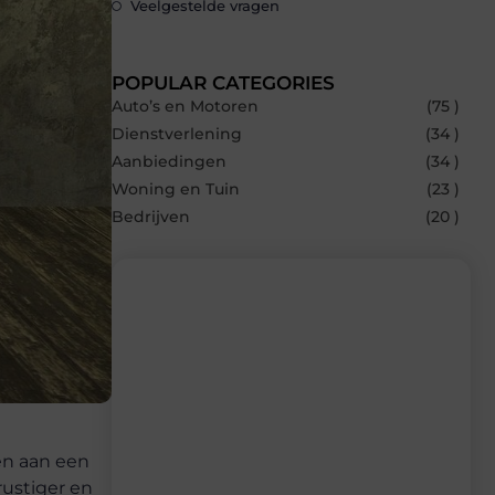
Veelgestelde vragen
POPULAR CATEGORIES
Auto’s en Motoren
(75 )
Dienstverlening
(34 )
Aanbiedingen
(34 )
Woning en Tuin
(23 )
Bedrijven
(20 )
Recente berichten
Laat je inspireren door de nieuwste
artikelen van Carlinks.be – dagelijks
verse content, boordevol ideeën, tips en
gen aan een
inzichten.
ustiger en