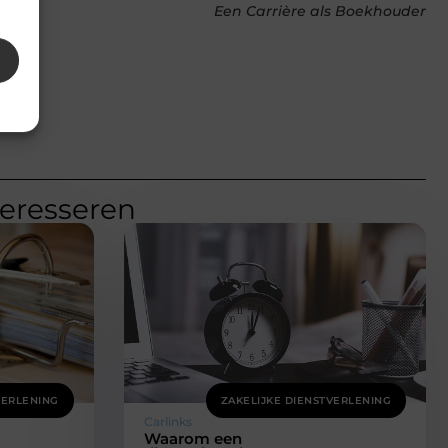
Een Carrière als Boekhouder
teresseren
VERLENING
ZAKELIJKE DIENSTVERLENING
Carlinks
Waarom een