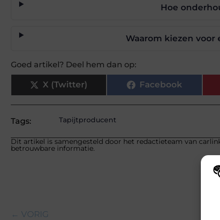
Hoe onderhoud
Waarom kiezen voor e
Goed artikel? Deel hem dan op:
X (Twitter)
Facebook
Tapijtproducent
Tags:
Dit artikel is samengesteld door het redactieteam van carlink
betrouwbare informatie.
Wij
hoe
va
← VORIG
gep