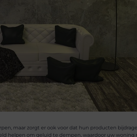
werpen, maar zorgt er ook voor dat hun producten bijdra
eld helpen om geluid te dempen, waardoor uw woning r