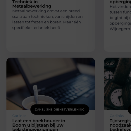
Techniek in
opbergin
Metaalbewerking
Het vinden
Metaalbewerking omvat een breed
tussen func
scala aan technieken, van snijden en
begint bij 
lassen tot frezen en boren. Maar één
opbergings
specifieke techniek heeft
Wijnegem 
ZAKELIJKE DIENSTVERLENING
Carlinks
Carlinks
Laat een boekhouder in
Tijdsregis
Boom u bijstaan bij uw
noodzaak 
belastingwijzigingen
bedrijfsv