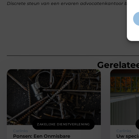
inf
Discrete steun van een ervaren advocatenkantoor bij in
Gerelatee
ZAKELIJKE DIENSTVERLENING
Carlinks
Carlinks
Ponsen: Een Onmisbare
Uw specia