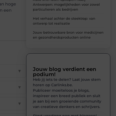
van hoge
Antwerpen: mogelijkheden voor zowel
particulieren als bedrijven
an een
Het verhaal achter de steektrap: van
ontwerp tot realisatie
Jouw betrouwbare bron voor medicijnen
en gezondheidsproducten online
Jouw blog verdient een
▼
podium!
Heb jij iets te delen? Laat jouw stem
horen op Carlinks.be.
▼
Publiceer moeiteloos je blogs,
inspireer een breed publiek en sluit
je aan bij een groeiende community
▼
van creatieve denkers en schrijvers.
Start vandaag nog met bloggen!