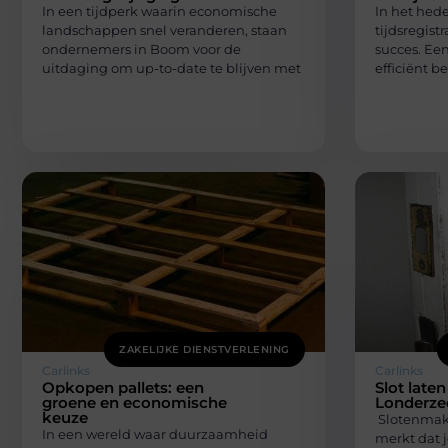
In een tijdperk waarin economische
In het hede
landschappen snel veranderen, staan
tijdsregistr
ondernemers in Boom voor de
succes. Een
uitdaging om up-to-date te blijven met
efficiënt b
ZAKELIJKE DIENSTVERLENING
Carlinks
Carlinks
Opkopen pallets: een
Slot late
groene en economische
Londerze
keuze
Slotenmak
In een wereld waar duurzaamheid
merkt dat j