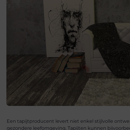
Een tapijtproducent levert niet enkel stijlvolle ont
gezondere leefomgeving. Tapijten kunnen bijvoorbe