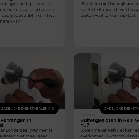
ndaagse bedrijfsleven is
Klinkt het niet heerlijk om b
atie een cruciale factor voor
koelte te kunnen leven terwij
 bedrijf dat uitblinkt in het
buiten veel te warm is? Dat
eheren van
ZAKELIJKE DIENSTVERLENING
ZAKELIJKE DIENST
Carlinks
n vervangen in
Buitengesloten in Pelt, 
el
nu?
er Londerzeel Wanneer je
Slotenmaker Pelt Het kan ie
e sloten niet meer goed
overkomen: u komt thuis na