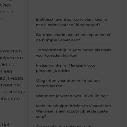
t het
oor ze
re
Elektrisch avontuur op wielen: kies je
een kinderscooter of kinderquad?
Bumperschade herstellen: repareren of
de bumper vervangen?
Transportbedrijf in Antwerpen als basis
verwarmen.
voor tevreden klanten
 helpen om
aakt een
Fietsenwinkel in Merksem voor
persoonlijk advies
an een
apijtvezels
Voegkitten voor binnen en buiten
ervoor dat
correct kiezen
s, gevestigd
Wat moet je weten over linkbuilding?
ombineren
Mobiliteitshulpmiddelen in Vlaanderen.
Wanneer is een scootmobiel de juiste
stap?
u het
Auto snel laten opkopen nabij