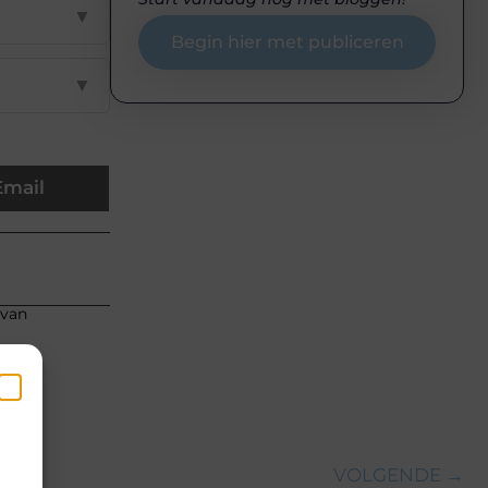
▼
Begin hier met publiceren
▼
Email
 van
en
k
VOLGENDE →