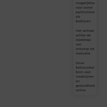
mogelijkheden
voor zowel
particulieren
als
bedrijven
Het verhaal
achter de
steektrap:
van
ontwerp tot
realisatie
Jouw
betrouwbare
bron voor
medicijnen
en
gezondheidsprodu
online