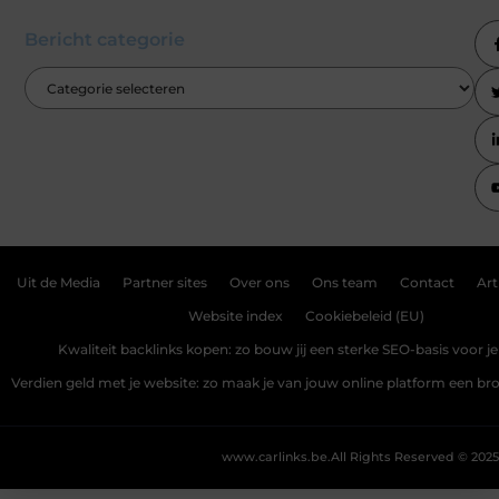
Bericht categorie
Uit de Media
Partner sites
Over ons
Ons team
Contact
Art
Website index
Cookiebeleid (EU)
Kwaliteit backlinks kopen: zo bouw jij een sterke SEO-basis voor j
Verdien geld met je website: zo maak je van jouw online platform een b
www.carlinks.be.
All Rights Reserved © 2025