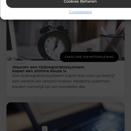
Cookies Beheren
Cookiebeleid
ZAKELIJKE DIENSTVERLENING
Carlinks
Waarom een tijdsregistratiesysteem
kopen een slimme keuze is
Een tijdsregistratiesysteem kopen kan voor uw bedrijf
een wereld van verschil maken. Moderne systemen
bieden namelijk tal van voordelen die