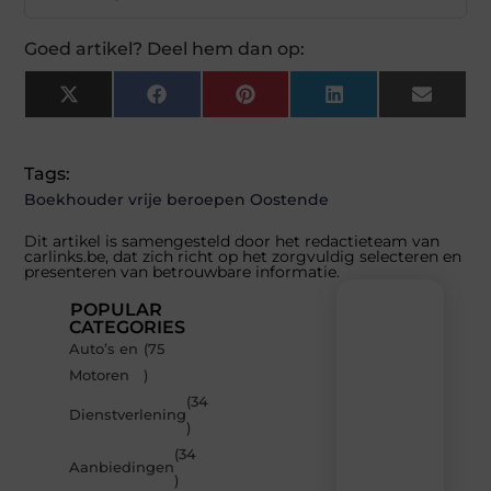
Goed artikel? Deel hem dan op:
X
Facebook
Pinterest
LinkedIn
Email
(Twitter)
Tags:
Boekhouder vrije beroepen Oostende
Dit artikel is samengesteld door het redactieteam van
carlinks.be, dat zich richt op het zorgvuldig selecteren en
presenteren van betrouwbare informatie.
POPULAR
CATEGORIES
Auto’s en
(75
Recente
Motoren
)
berichten
(34
Laat
Dienstverlening
)
je
inspireren
(34
Aanbiedingen
door
)
de