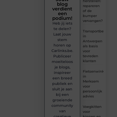
herstellen:
blog
repareren
verdient
of de
een
bumper
podium!
vervangen?
Heb jij iets
te delen?
Transportbedrijf
Laat jouw
in
stem
Antwerpen
horen op
als basis
Carlinks.be.
voor
tevreden
Publiceer
klanten
moeiteloos
je blogs,
Fietsenwinkel
inspireer
in
een breed
Merksem
publiek en
voor
sluit je aan
persoonlijk
bij een
advies
groeiende
community
Voegkitten
van
voor
creatieve
binnen en