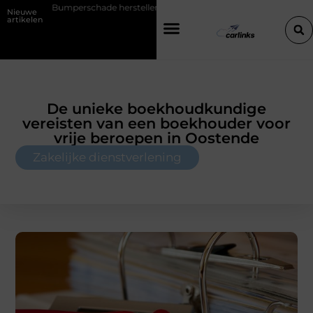
rschade herstellen: repareren of de bumper vervangen?
Transportb
Nieuwe
artikelen
De unieke boekhoudkundige
vereisten van een boekhouder voor
vrije beroepen in Oostende
Zakelijke dienstverlening