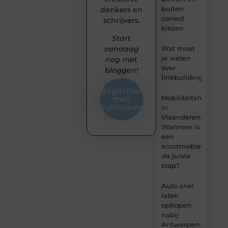
buiten
denkers en
correct
schrijvers.
kiezen
Start
Wat moet
vandaag
je weten
nog met
over
bloggen!
linkbuilding?
Begin hier
Mobiliteitshulpmid
met
publiceren
in
Vlaanderen.
Wanneer is
een
scootmobiel
de juiste
stap?
Auto snel
laten
opkopen
nabij
Antwerpen: