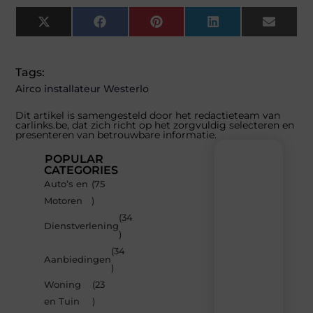
X
Facebook
Pinterest
LinkedIn
Email
(Twitter)
Tags:
Airco installateur Westerlo
Dit artikel is samengesteld door het redactieteam van
carlinks.be, dat zich richt op het zorgvuldig selecteren en
presenteren van betrouwbare informatie.
POPULAR
CATEGORIES
Auto’s en
(75
Recente
Motoren
)
berichten
(34
Laat
Dienstverlening
)
je
inspireren
(34
Aanbiedingen
door
)
de
Woning
(23
nieuwste
artikelen
en Tuin
)
van