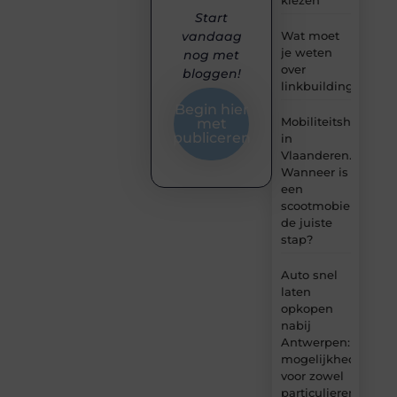
Start
Wat moet
vandaag
je weten
nog met
over
bloggen!
linkbuilding?
Begin hier
Mobiliteitshulpmid
met
publiceren
in
Vlaanderen.
Wanneer is
een
scootmobiel
de juiste
stap?
Auto snel
laten
opkopen
nabij
Antwerpen:
mogelijkheden
voor zowel
particulieren