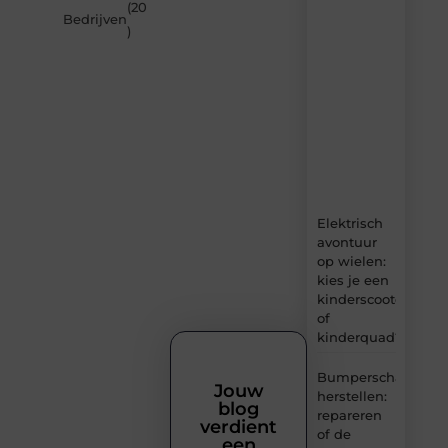
(20
Carlinks.be
Bedrijven
)
–
dagelijks
verse
content,
boordevol
ideeën,
tips
en
inzichten.
Elektrisch
avontuur
op wielen:
kies je een
kinderscooter
of
kinderquad?
Bumperschade
Jouw
herstellen:
blog
repareren
verdient
of de
een