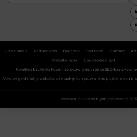
Uit de Media
Partner sites
Over ons
Ons team
Contact
Art
Website index
Cookiebeleid (EU)
Kwaliteit backlinks kopen: zo bouw jij een sterke SEO-basis voor j
Verdien geld met je website: zo maak je van jouw online platform een b
www.carlinks.be.
All Rights Reserved © 2025