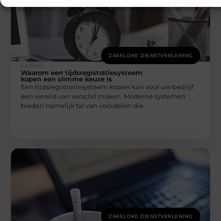
ZAKELIJKE DIENSTVERLENING
Carlinks
Waarom een tijdsregistratiesysteem
kopen een slimme keuze is
Een tijdsregistratiesysteem kopen kan voor uw bedrijf
een wereld van verschil maken. Moderne systemen
bieden namelijk tal van voordelen die
ZAKELIJKE DIENSTVERLENING