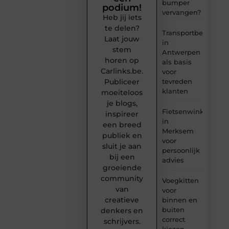
bumper
podium!
vervangen?
Heb jij iets
te delen?
Transportbedrijf
Laat jouw
in
stem
Antwerpen
horen op
als basis
Carlinks.be.
voor
tevreden
Publiceer
klanten
moeiteloos
je blogs,
Fietsenwinkel
inspireer
in
een breed
Merksem
publiek en
voor
sluit je aan
persoonlijk
bij een
advies
groeiende
community
Voegkitten
van
voor
creatieve
binnen en
buiten
denkers en
correct
schrijvers.
kiezen