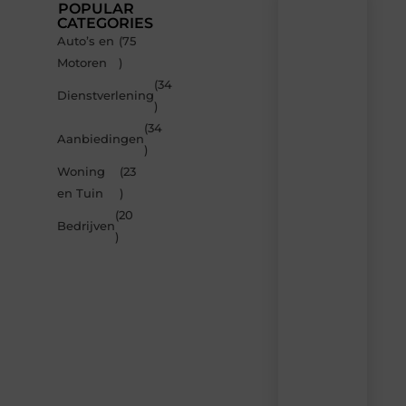
POPULAR
CATEGORIES
Auto’s en
(75
Recente
Motoren
)
berichten
(34
Laat
Dienstverlening
)
je
inspireren
(34
Aanbiedingen
door
)
de
Woning
(23
nieuwste
artikelen
en Tuin
)
van
(20
Carlinks.be
Bedrijven
)
–
dagelijks
verse
content,
boordevol
ideeën,
tips
en
inzichten.