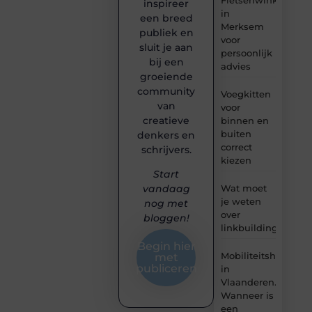
inspireer
in
een breed
Merksem
publiek en
voor
sluit je aan
persoonlijk
bij een
advies
groeiende
community
Voegkitten
van
voor
creatieve
binnen en
buiten
denkers en
correct
schrijvers.
kiezen
Start
Wat moet
vandaag
je weten
nog met
over
bloggen!
linkbuilding?
Begin hier
Mobiliteitshulpmid
met
publiceren
in
Vlaanderen.
Wanneer is
een