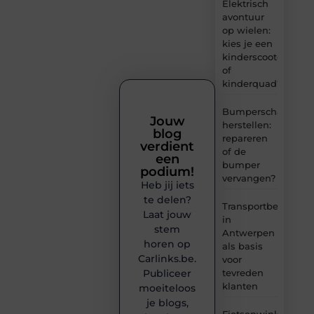
Elektrisch
avontuur
op wielen:
kies je een
kinderscooter
of
kinderquad?
Bumperschade
Jouw
herstellen:
blog
repareren
verdient
of de
een
bumper
podium!
vervangen?
Heb jij iets
te delen?
Transportbedrijf
Laat jouw
in
stem
Antwerpen
horen op
als basis
Carlinks.be.
voor
tevreden
Publiceer
klanten
moeiteloos
je blogs,
Fietsenwinkel