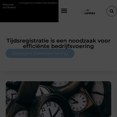
schade herstellen: repareren of de bumper vervangen?
Transportbed
Nieuwe
artikelen
Tijdsregistratie is een noodzaak voor
efficiënte bedrijfsvoering
Zakelijke dienstverlening