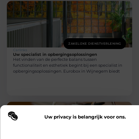
ZAKELIJKE DIENSTVERLENING
Carlinks
Uw specialist in opbergingsoplossingen
Het vinden van de perfecte balans tussen
functionaliteit en esthetiek begint bij een specialist in
opbergingsoplossingen. Eurobox in Wijnegem biedt
Uw privacy is belangrijk voor ons.
Wij maken gebruik van cookies en vergelijkbare technologieën om te b
onze website wordt gebruikt en om uw ervaring te verbeteren. Afhanke
voorkeuren worden cookies ingezet voor bijvoorbeeld gepersonaliseer
advertenties en het analyseren van bezoekersgedrag. Meer informatie v