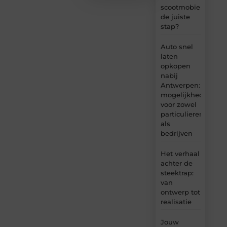
scootmobiel
de juiste
stap?
Auto snel
laten
opkopen
nabij
Antwerpen:
mogelijkheden
voor zowel
particulieren
als
bedrijven
Het verhaal
achter de
steektrap:
van
ontwerp tot
realisatie
Jouw