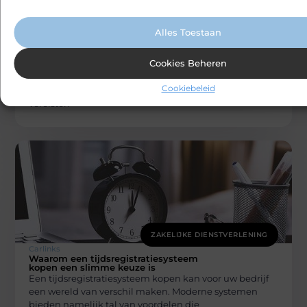
cookiebeleid.
ZAKELIJKE DIENSTVERLENING
Carlinks
Alles Toestaan
De unieke boekhoudkundige vereisten
van een boekhouder voor vrije beroepen in
Oostende
Cookies Beheren
Vrije beroepen zoals advocaten, artsen en architecten
in Oostende hebben specifieke boekhoudkundige
Cookiebeleid
behoeften die niet altijd overeenkomen met de
vereisten
ZAKELIJKE DIENSTVERLENING
Carlinks
Waarom een tijdsregistratiesysteem
kopen een slimme keuze is
Een tijdsregistratiesysteem kopen kan voor uw bedrijf
een wereld van verschil maken. Moderne systemen
bieden namelijk tal van voordelen die