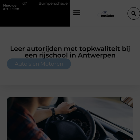
umperschade herstellen: repareren of de bumper vervangen?
Transp
Nieuwe
artikelen
Leer autorijden met topkwaliteit bij
een rijschool in Antwerpen
Auto’s en Motoren