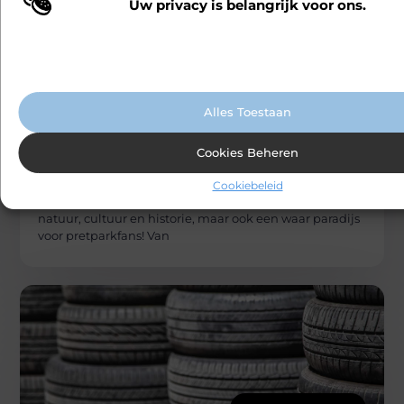
Uw privacy is belangrijk voor ons.
Wij maken gebruik van cookies en vergelijkbare technologieën om te b
onze website wordt gebruikt en om uw ervaring te verbeteren. Afhanke
voorkeuren worden cookies ingezet voor bijvoorbeeld gepersonaliseer
advertenties en het analyseren van bezoekersgedrag. Meer informatie v
cookiebeleid.
Alles Toestaan
AUTO’S EN MOTOREN
Cookies Beheren
Carlinks
De leukste pretparken in Duitsland voor
Cookiebeleid
het hele gezin
Duitsland is niet alleen een prachtig vakantieland vol
natuur, cultuur en historie, maar ook een waar paradijs
voor pretparkfans! Van