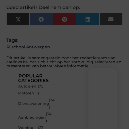
Goed artikel? Deel hem dan op:
X
Facebook
Pinterest
LinkedIn
Email
(Twitter)
Tags:
Rijschool Antwerpen
Dit artikel is samengesteld door het redactieteam van
carlinks.be, dat zich richt op het zorgvuldig selecteren en
presenteren van betrouwbare informatie.
POPULAR
CATEGORIES
Auto’s en
(75
Recente
Motoren
)
berichten
(34
Laat
Dienstverlening
)
je
inspireren
(34
Aanbiedingen
door
)
de
Woning
(23
nieuwste