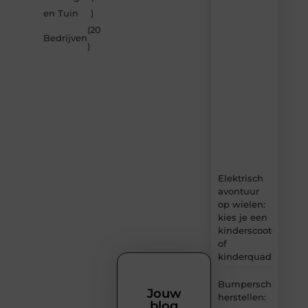
artikelen
en Tuin
)
van
(20
Carlinks.be
Bedrijven
)
–
dagelijks
verse
content,
boordevol
ideeën,
tips
en
inzichten.
Elektrisch
avontuur
op wielen:
kies je een
kinderscooter
of
kinderquad?
Bumperschade
Jouw
herstellen:
blog