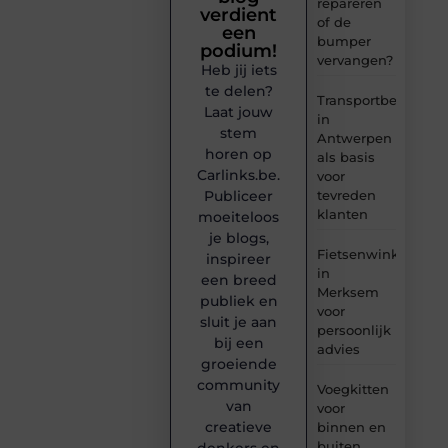
repareren
verdient
of de
een
bumper
podium!
vervangen?
Heb jij iets
te delen?
Transportbedrijf
Laat jouw
in
stem
Antwerpen
horen op
als basis
Carlinks.be.
voor
tevreden
Publiceer
klanten
moeiteloos
je blogs,
Fietsenwinkel
inspireer
in
een breed
Merksem
publiek en
voor
sluit je aan
persoonlijk
bij een
advies
groeiende
community
Voegkitten
van
voor
creatieve
binnen en
buiten