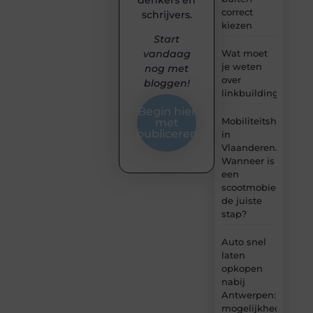
denkers en
correct
schrijvers.
kiezen
Start
Wat moet
vandaag
je weten
nog met
over
bloggen!
linkbuilding?
Begin hier
Mobiliteitshulpmid
met
publiceren
in
Vlaanderen.
Wanneer is
een
scootmobiel
de juiste
stap?
Auto snel
laten
opkopen
nabij
Antwerpen:
mogelijkheden