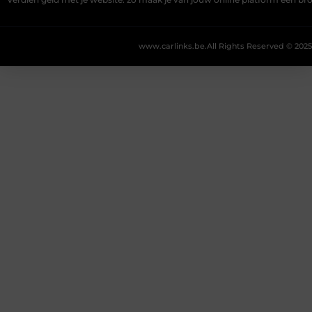
Verdien geld met je website: zo maak je van jouw online platform een b
www.carlinks.be.
All Rights Reserved © 2025