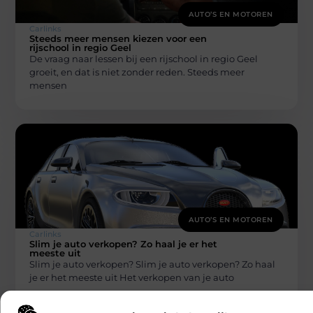
AUTO’S EN MOTOREN
Carlinks
Steeds meer mensen kiezen voor een
rijschool in regio Geel
De vraag naar lessen bij een rijschool in regio Geel
groeit, en dat is niet zonder reden. Steeds meer
mensen
AUTO’S EN MOTOREN
Carlinks
Slim je auto verkopen? Zo haal je er het
meeste uit
Slim je auto verkopen? Slim je auto verkopen? Zo haal
je er het meeste uit Het verkopen van je auto