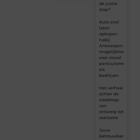
de juiste
stap?
Auto snel
laten
opkopen
nabij
Antwerpen:
mogelijkheden
voor zowel
particulieren
als
bedrijven
Het verhaal
achter de
steektrap:
van
ontwerp tot
realisatie
Jouw
betrouwbare