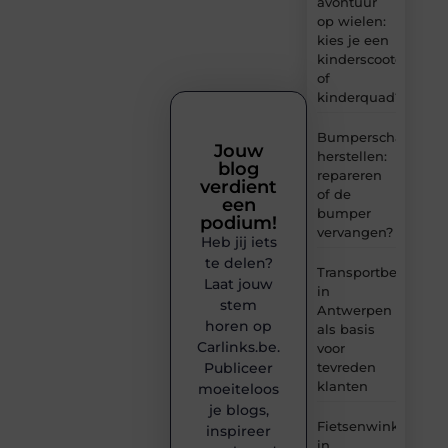
avontuur
op wielen:
kies je een
kinderscooter
of
kinderquad?
Bumperschade
Jouw
herstellen:
blog
repareren
verdient
of de
een
bumper
podium!
vervangen?
Heb jij iets
te delen?
Transportbedrijf
Laat jouw
in
stem
Antwerpen
horen op
als basis
Carlinks.be.
voor
tevreden
Publiceer
klanten
moeiteloos
je blogs,
Fietsenwinkel
inspireer
in