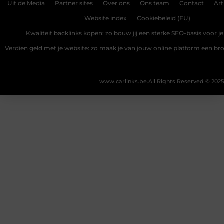
Uit de Media
Partner sites
Over ons
Ons team
Contact
Art
Website index
Cookiebeleid (EU)
Kwaliteit backlinks kopen: zo bouw jij een sterke SEO-basis voor j
Verdien geld met je website: zo maak je van jouw online platform een b
www.carlinks.be.
All Rights Reserved © 2025