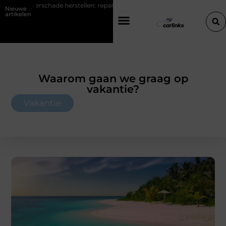
erschade herstellen: repareren of de bumper vervangen?
Transportb
Nieuwe
artikelen
Waarom gaan we graag op
vakantie?
Vakantie