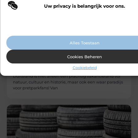
Uw privacy is belangrijk voor ons.
Wij maken gebruik van cookies en vergelijkbare technologieën om te b
onze website wordt gebruikt en om uw ervaring te verbeteren. Afhanke
voorkeuren worden cookies ingezet voor bijvoorbeeld gepersonaliseer
advertenties en het analyseren van bezoekersgedrag. Meer informatie v
cookiebeleid.
Alles Toestaan
Cookies Beheren
AUTO’S EN MOTOREN
Carlinks
De leukste pretparken in Duitsland voor
Cookiebeleid
het hele gezin
Duitsland is niet alleen een prachtig vakantieland vol
natuur, cultuur en historie, maar ook een waar paradijs
voor pretparkfans! Van