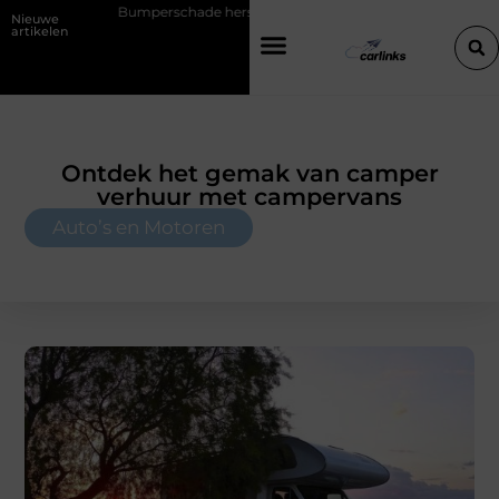
perschade herstellen: repareren of de bumper vervangen?
Transport
Nieuwe
artikelen
Ontdek het gemak van camper
verhuur met campervans
Auto’s en Motoren