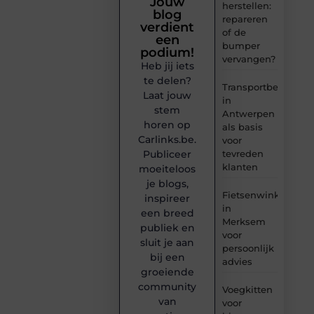
Jouw
herstellen:
blog
repareren
verdient
of de
een
bumper
podium!
vervangen?
Heb jij iets
te delen?
Transportbedrijf
Laat jouw
in
stem
Antwerpen
horen op
als basis
Carlinks.be.
voor
tevreden
Publiceer
klanten
moeiteloos
je blogs,
Fietsenwinkel
inspireer
in
een breed
Merksem
publiek en
voor
sluit je aan
persoonlijk
bij een
advies
groeiende
community
Voegkitten
van
voor