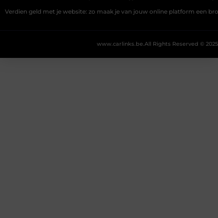
Verdien geld met je website: zo maak je van jouw online platform een b
www.carlinks.be.
All Rights Reserved © 2025