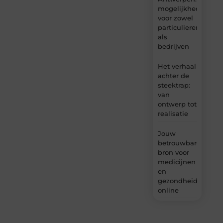
mogelijkheden
voor zowel
particulieren
als
bedrijven
Het verhaal
achter de
steektrap:
van
ontwerp tot
realisatie
Jouw
betrouwbare
bron voor
medicijnen
en
gezondheidsprodu
online