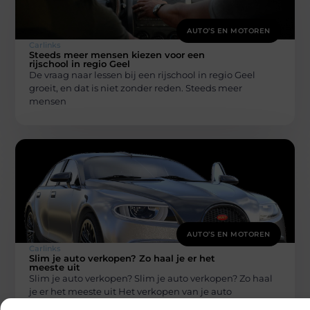
AUTO’S EN MOTOREN
Carlinks
Steeds meer mensen kiezen voor een
rijschool in regio Geel
De vraag naar lessen bij een rijschool in regio Geel
groeit, en dat is niet zonder reden. Steeds meer
mensen
AUTO’S EN MOTOREN
Carlinks
Slim je auto verkopen? Zo haal je er het
meeste uit
Slim je auto verkopen? Slim je auto verkopen? Zo haal
je er het meeste uit Het verkopen van je auto