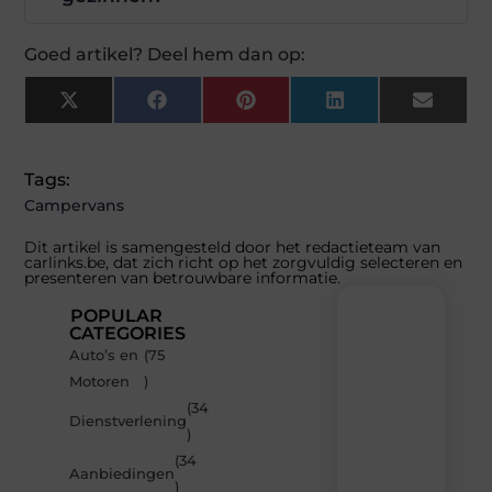
Goed artikel? Deel hem dan op:
X
Facebook
Pinterest
LinkedIn
Email
(Twitter)
Tags:
Campervans
Dit artikel is samengesteld door het redactieteam van
carlinks.be, dat zich richt op het zorgvuldig selecteren en
presenteren van betrouwbare informatie.
POPULAR
CATEGORIES
Auto’s en
(75
Recente
Motoren
)
berichten
(34
Laat
Dienstverlening
)
je
inspireren
(34
Aanbiedingen
door
)