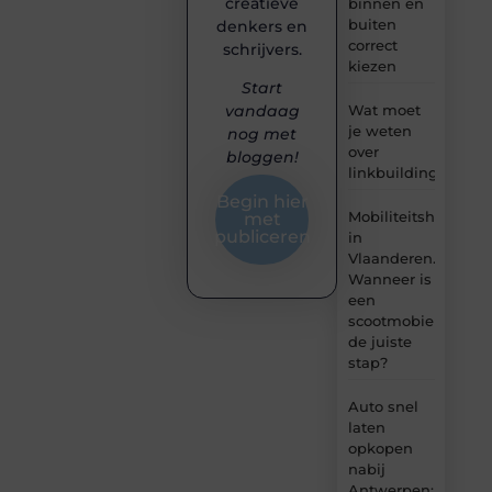
creatieve
binnen en
buiten
denkers en
correct
schrijvers.
kiezen
Start
Wat moet
vandaag
je weten
nog met
over
bloggen!
linkbuilding?
Begin hier
Mobiliteitshulpmid
met
publiceren
in
Vlaanderen.
Wanneer is
een
scootmobiel
de juiste
stap?
Auto snel
laten
opkopen
nabij
Antwerpen: