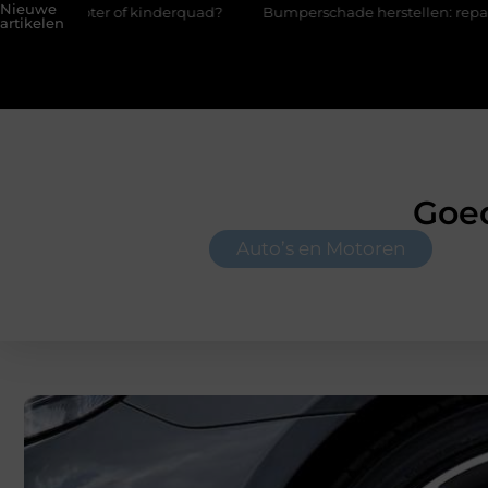
Nieuwe
inderquad?
Bumperschade herstellen: repareren of de bumper 
artikelen
Goed
Auto’s en Motoren