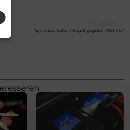
VOLGENDE →
Mijn autosleutel is kapot gegaan. Wat nu?
teresseren