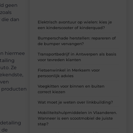
eld geen
zoals
r die dan
Elektrisch avontuur op wielen: kies je
een kinderscooter of kinderquad?
Bumperschade herstellen: repareren of
de bumper vervangen?
gon hiermee
Transportbedrijf in Antwerpen als basis
voor tevreden klanten
ailing
uto. Ze
Fietsenwinkel in Merksem voor
bekendste,
persoonlijk advies
oven
Voegkitten voor binnen en buiten
un producten
correct kiezen
Wat moet je weten over linkbuilding?
Mobiliteitshulpmiddelen in Vlaanderen.
Wanneer is een scootmobiel de juiste
detailing
stap?
r de