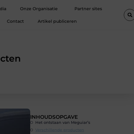
n klanten
Fietsenwinkel in Merksem voor persoonlijk advies
dia
Onze Organisatie
Partner sites
Contact
Artikel publiceren
ucten
INHOUDSOPGAVE
Het ontstaan van Meguiar’s
Verschillende producten