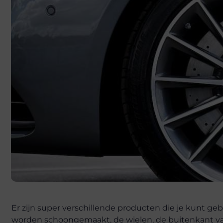
Er zijn super verschillende producten die je kunt g
worden schoongemaakt, de wielen, de buitenkant van