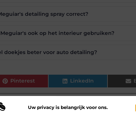
eguiar's detailing spray correct?
 Meguiar's ook op het interieur gebruiken?
 doekjes beter voor auto detailing?
Pinterest
LinkedIn
Uw privacy is belangrijk voor ons.
s.be, dat zich richt op het zorgvuldig selecteren en presenteren
 maken gebruik van cookies en vergelijkbare technologieën om te begrijp
 onze website wordt gebruikt en om uw ervaring te verbeteren. Afhankelij
n uw voorkeuren worden cookies ingezet voor bijvoorbeeld
ersonaliseerde advertenties en het analyseren van bezoekersgedrag. Meer