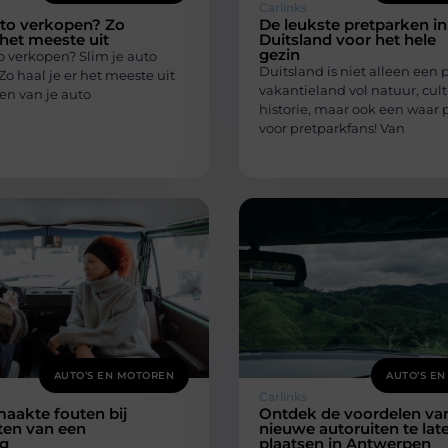
Carlinks
uto verkopen? Zo
De leukste pretparken in
 het meeste uit
Duitsland voor het hele
gezin
o verkopen? Slim je auto
Duitsland is niet alleen een 
o haal je er het meeste uit
vakantieland vol natuur, cul
en van je auto
historie, maar ook een waar 
voor pretparkfans! Van
AUTO’S EN MOTOREN
AUTO’S E
Carlinks
aakte fouten bij
Ontdek de voordelen va
iten van een
nieuwe autoruiten te lat
ng
plaatsen in Antwerpen