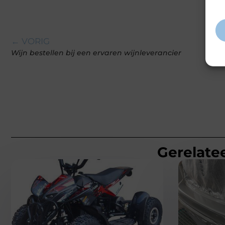
inf
← VORIG
Wijn bestellen bij een ervaren wijnleverancier
Gerelatee