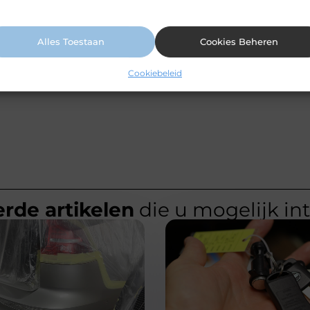
ormatie vindt u in ons cookiebeleid.
Alles Toestaan
Cookies Beheren
Cookiebeleid
rde artikelen
die u mogelijk in