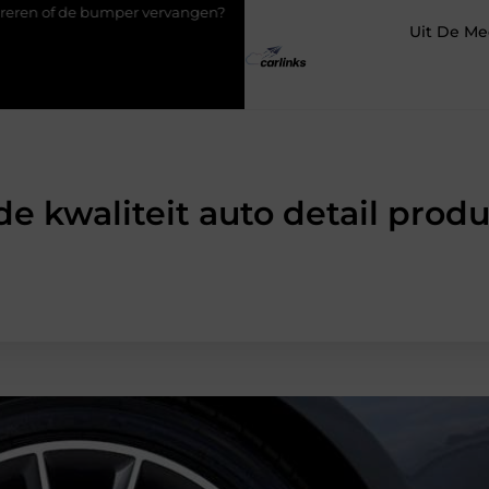
vervangen?
Transportbedrijf in Antwerpen als basis voor tevrede
Uit De Me
e kwaliteit auto detail prod