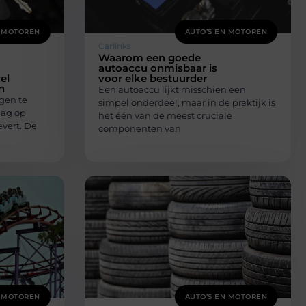
N MOTOREN
AUTO’S EN MOTOREN
Carlinks
Waarom een goede
autoaccu onmisbaar is
el
voor elke bestuurder
n
Een autoaccu lijkt misschien een
gen te
simpel onderdeel, maar in de praktijk is
aag op
het één van de meest cruciale
vert. De
componenten van
N MOTOREN
AUTO’S EN MOTOREN