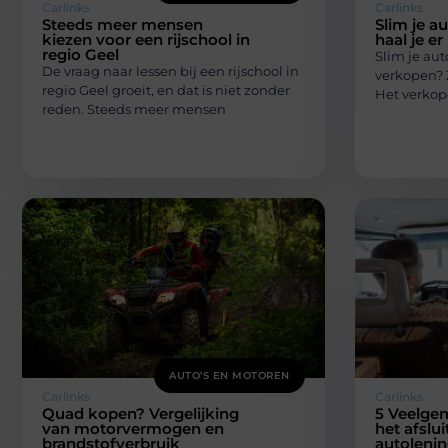
Carlinks
Carlinks
Steeds meer mensen
Slim je a
kiezen voor een rijschool in
haal je er
regio Geel
Slim je aut
De vraag naar lessen bij een rijschool in
verkopen? Z
regio Geel groeit, en dat is niet zonder
Het verkop
reden. Steeds meer mensen
AUTO’S EN MOTOREN
Carlinks
Carlinks
Quad kopen? Vergelijking
5 Veelgem
van motorvermogen en
het afslu
brandstofverbruik
autoleni