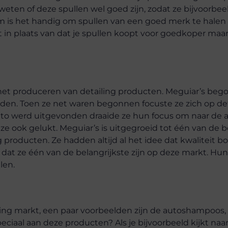
 weten of deze spullen wel goed zijn, zodat ze bijvoorbe
om is het handig om spullen van een goed merk te halen 
t in plaats van dat je spullen koopt voor goedkoper maa
 het produceren van detailing producten. Meguiar’s be
nden. Toen ze net waren begonnen focuste ze zich op det
to werd uitgevonden draaide ze hun focus om naar de a
ze ook gelukt. Meguiar’s is uitgegroeid tot één van de 
producten. Ze hadden altijd al het idee dat kwaliteit b
en dat ze één van de belangrijkste zijn op deze markt. H
len.
ling markt, een paar voorbeelden zijn de autoshampoos, 
ciaal aan deze producten? Als je bijvoorbeeld kijkt naa