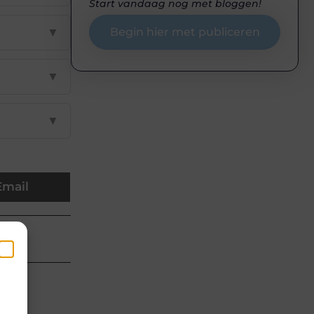
Start vandaag nog met bloggen!
▼
Begin hier met publiceren
▼
▼
Email
 van
en
k