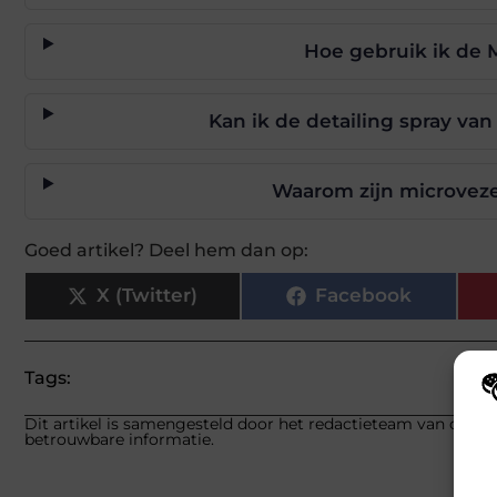
Hoe gebruik ik de M
Kan ik de detailing spray van
Waarom zijn microvezel
Goed artikel? Deel hem dan op:
X (Twitter)
Facebook
Tags:
Dit artikel is samengesteld door het redactieteam van carlink
Wij
betrouwbare informatie.
hoe
va
gep