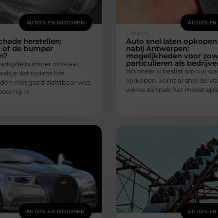
AUTO’S EN MOTOREN
AUTO’S E
Carlinks
hade herstellen:
Auto snel laten opkopen
n of de bumper
nabij Antwerpen:
n?
mogelijkheden voor zow
particulieren als bedrijve
adigde bumper ontstaat
Wanneer u beslist om uw wa
aaltje dat tijdens het
verkopen, komt al snel de vr
jden niet goed zichtbaar was,
wélke aanpak het meest ople
botsing in
AUTO’S EN MOTOREN
AUTO’S E