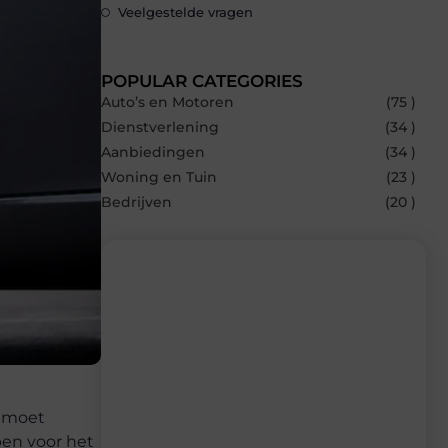
Veelgestelde vragen
POPULAR CATEGORIES
Auto’s en Motoren
(75 )
Dienstverlening
(34 )
Aanbiedingen
(34 )
Woning en Tuin
(23 )
Bedrijven
(20 )
Recente berichten
Laat je inspireren door de nieuwste
artikelen van Carlinks.be – dagelijks
verse content, boordevol ideeën, tips en
r moet
inzichten.
pen voor het