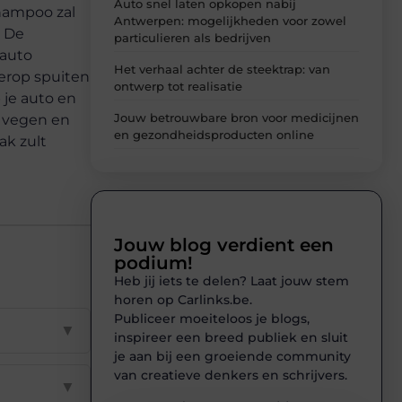
Auto snel laten opkopen nabij
hampoo zal
Antwerpen: mogelijkheden voor zowel
. De
particulieren als bedrijven
 auto
Het verhaal achter de steektrap: van
 erop spuiten
ontwerp tot realisatie
p je auto en
Jouw betrouwbare bron voor medicijnen
f vegen en
en gezondheidsproducten online
ak zult
Jouw blog verdient een
podium!
Heb jij iets te delen? Laat jouw stem
horen op Carlinks.be.
Publiceer moeiteloos je blogs,
▼
inspireer een breed publiek en sluit
je aan bij een groeiende community
van creatieve denkers en schrijvers.
▼