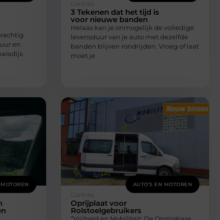
Carlinks
3 Tekenen dat het tijd is
voor nieuwe banden
Helaas kan je onmogelijk de volledige
prachtig
levensduur van je auto met dezelfde
tuur en
banden blijven rondrijden. Vroeg of laat
paradijs
moet je
N MOTOREN
AUTO’S EN MOTOREN
Carlinks
n
Oprijplaat voor
en
Rolstoelgebruikers
“Vrijheid en Mobiliteit: De Onmisbare