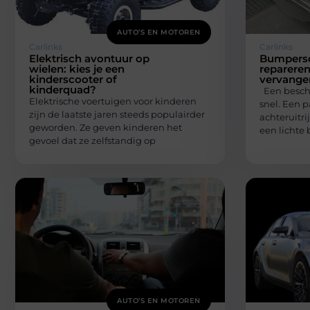
AUTO’S EN MOTOREN
Carlinks
Carlinks
Elektrisch avontuur op
Bumpersc
wielen: kies je een
reparere
kinderscooter of
vervange
kinderquad?
Een besch
Elektrische voertuigen voor kinderen
snel. Een p
zijn de laatste jaren steeds populairder
achteruitri
geworden. Ze geven kinderen het
een lichte 
gevoel dat ze zelfstandig op
AUTO’S EN MOTOREN