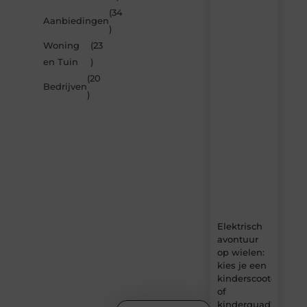
inspireren
(34
Aanbiedingen
door
)
de
Woning
(23
nieuwste
artikelen
en Tuin
)
van
(20
Carlinks.be
Bedrijven
)
–
dagelijks
verse
content,
boordevol
ideeën,
tips
en
inzichten.
Elektrisch
avontuur
op wielen:
kies je een
kinderscooter
of
kinderquad?