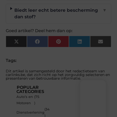
Biedt leer echt betere bescherming
▼
dan stof?
Goed artikel? Deel hem dan op:
X
Facebook
Pinterest
LinkedIn
Email
(Twitter)
Tags:
Dit artikel is samengesteld door het redactieteam van
carlinks.be, dat zich richt op het zorgvuldig selecteren en
presenteren van betrouwbare informatie.
POPULAR
CATEGORIES
Auto’s en
(75
Recente
Motoren
)
berichten
(34
Laat
Dienstverlening
)
je