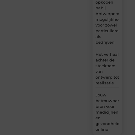
opkopen
nabij
Antwerpen:
mogelijkheden
voor zowel
particulieren
als
bedrijven
Het verhaal
achter de
steektrap:
van
ontwerp tot
realisatie
Jouw
betrouwbare
bron voor
medicijnen
en
gezondheidsprodu
online