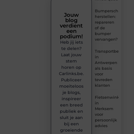
Bumperschade
Jouw
herstellen:
blog
repareren
verdient
of de
een
bumper
podium!
vervangen?
Heb jij iets
te delen?
Transportbedrijf
Laat jouw
in
stem
Antwerpen
horen op
als basis
Carlinks.be.
voor
tevreden
Publiceer
klanten
moeiteloos
je blogs,
Fietsenwinkel
inspireer
in
een breed
Merksem
publiek en
voor
sluit je aan
persoonlijk
bij een
advies
groeiende