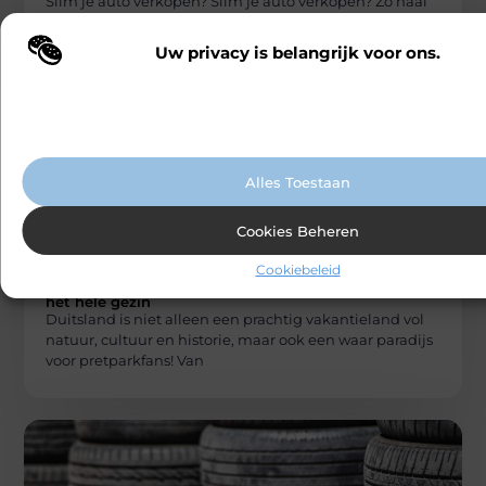
Slim je auto verkopen? Slim je auto verkopen? Zo haal
je er het meeste uit Het verkopen van je auto
Uw privacy is belangrijk voor ons.
Wij maken gebruik van cookies en vergelijkbare technologieën om te b
onze website wordt gebruikt en om uw ervaring te verbeteren. Afhanke
voorkeuren worden cookies ingezet voor bijvoorbeeld gepersonaliseer
advertenties en het analyseren van bezoekersgedrag. Meer informatie v
cookiebeleid.
Alles Toestaan
Cookies Beheren
AUTO’S EN MOTOREN
Cookiebeleid
Carlinks
De leukste pretparken in Duitsland voor
het hele gezin
Duitsland is niet alleen een prachtig vakantieland vol
natuur, cultuur en historie, maar ook een waar paradijs
voor pretparkfans! Van