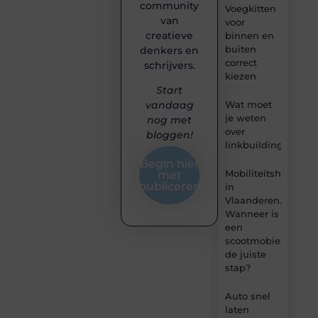
community
Voegkitten
van
voor
creatieve
binnen en
buiten
denkers en
correct
schrijvers.
kiezen
Start
Wat moet
vandaag
je weten
nog met
over
bloggen!
linkbuilding?
Begin hier
Mobiliteitshulpmid
met
publiceren
in
Vlaanderen.
Wanneer is
een
scootmobiel
de juiste
stap?
Auto snel
laten