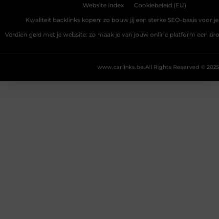
Website index
Cookiebeleid (EU)
Kwaliteit backlinks kopen: zo bouw jij een sterke SEO-basis voor j
Verdien geld met je website: zo maak je van jouw online platform een b
www.carlinks.be.
All Rights Reserved © 2025