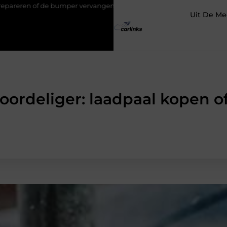
er vervangen?
Transportbedrijf in Antwerpen als basis voor tev
Uit De Me
voordeliger: laadpaal kopen o