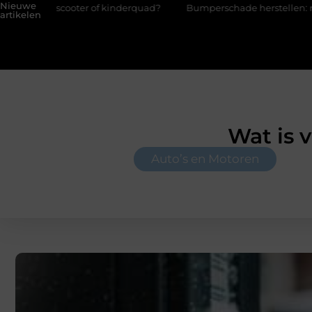
Nieuwe
of kinderquad?
Bumperschade herstellen: repareren of de bump
artikelen
Wat is 
Auto’s en Motoren