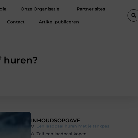
reden klanten
Fietsenwinkel in Merksem voor persoonlijk advies
dia
Onze Organisatie
Partner sites
Contact
Artikel publiceren
f huren?
INHOUDSOPGAVE
Een laadpaal huren met je tankpas
Zelf een laadpaal kopen