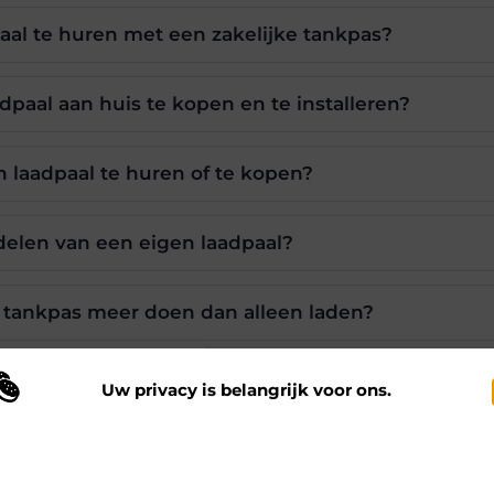
aal te huren met een zakelijke tankpas?
paal aan huis te kopen en te installeren?
n laadpaal te huren of te kopen?
delen van een eigen laadpaal?
e tankpas meer doen dan alleen laden?
Uw privacy is belangrijk voor ons.
Pinterest
LinkedIn
 maken gebruik van cookies en vergelijkbare technologieën om te begrijp
 onze website wordt gebruikt en om uw ervaring te verbeteren. Afhankelij
n uw voorkeuren worden cookies ingezet voor bijvoorbeeld
ersonaliseerde advertenties en het analyseren van bezoekersgedrag. Meer