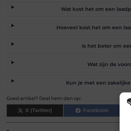
Wat kost het om een laadp
Hoeveel kost het om een laad
Is het beter om ee
Wat zijn de voor
Kun je met een zakelijk
Goed artikel? Deel hem dan op:
X (Twitter)
Facebook
Wij
hoe
va
gep