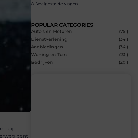
Veelgestelde vragen
POPULAR CATEGORIES
Auto’s en Motoren
(75 )
Dienstverlening
(34 )
Aanbiedingen
(34 )
Woning en Tuin
(23 )
Bedrijven
(20 )
Recente berichten
Laat je inspireren door de nieuwste
artikelen van Carlinks.be – dagelijks
verse content, boordevol ideeën, tips en
ierbij
inzichten.
derweg bent