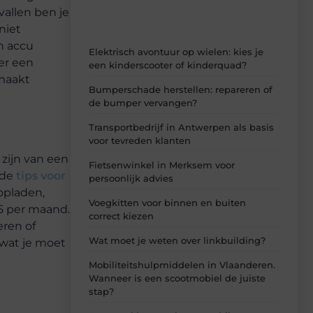
allen ben je
niet
n accu
Elektrisch avontuur op wielen: kies je
er een
een kinderscooter of kinderquad?
 maakt
Bumperschade herstellen: repareren of
de bumper vervangen?
Transportbedrijf in Antwerpen als basis
voor tevreden klanten
 zijn van een
Fietsenwinkel in Merksem voor
 de
tips voor
persoonlijk advies
opladen,
Voegkitten voor binnen en buiten
95 per maand.
correct kiezen
eren of
Wat moet je weten over linkbuilding?
 wat je moet
Mobiliteitshulpmiddelen in Vlaanderen.
Wanneer is een scootmobiel de juiste
stap?