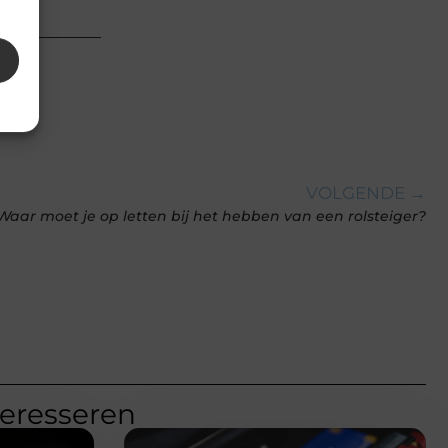
 van
VOLGENDE →
Waar moet je op letten bij het hebben van een rolsteiger?
teresseren