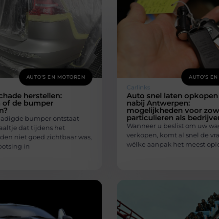
AUTO’S EN MOTOREN
AUTO’S E
Carlinks
hade herstellen:
Auto snel laten opkopen
n of de bumper
nabij Antwerpen:
n?
mogelijkheden voor zow
particulieren als bedrijve
adigde bumper ontstaat
Wanneer u beslist om uw wa
aaltje dat tijdens het
verkopen, komt al snel de vr
jden niet goed zichtbaar was,
wélke aanpak het meest ople
botsing in