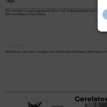
Tags:
inf
Dit artikel is samengesteld door het redactieteam van carlink
betrouwbare informatie.
← VORIG
Gerelatee