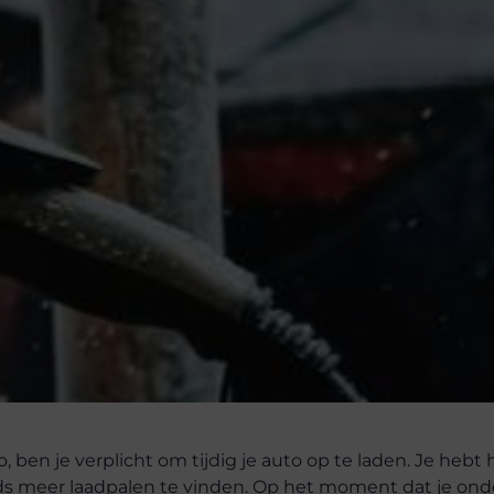
 ben je verplicht om tijdig je auto op te laden. Je hebt h
eeds meer laadpalen te vinden. Op het moment dat je on