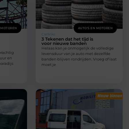
N MOTOREN
AUTO’S EN MOTOREN
Carlinks
3 Tekenen dat het tijd is
voor nieuwe banden
Helaas kan je onmogelijk de volledige
prachtig
levensduur van je auto met dezelfde
tuur en
banden blijven rondrijden. Vroeg of laat
paradijs
moet je