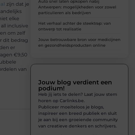
Auto snel laten opkopen nabij
al
zijn dat je
Antwerpen: mogelijkheden voor zowel
andelijks
particulieren als bedrijven
niet elke
Het verhaal achter de steektrap: van
ll inclusive
ontwerp tot realisatie
zen om zelf
Jouw betrouwbare bron voor medicijnen
r dit bedrag
en gezondheidsproducten online
rden er
ragen €9,50
dubbele
ordelen van
Jouw blog verdient een
podium!
Heb jij iets te delen? Laat jouw stem
horen op Carlinks.be.
Publiceer moeiteloos je blogs,
inspireer een breed publiek en sluit
je aan bij een groeiende community
van creatieve denkers en schrijvers.