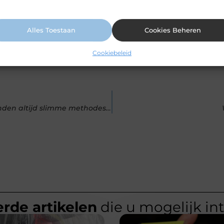
ormatie vindt u in ons cookiebeleid.
s.be, dat zich richt op het zorgvuldig selecteren en presenteren
Alles Toestaan
Cookies Beheren
Cookiebeleid
Redenen om een ​​steiger via internet te kopen Mensen vinden altijd slimme methodes om ze makkelijke
rde artikelen
die u mogelijk in