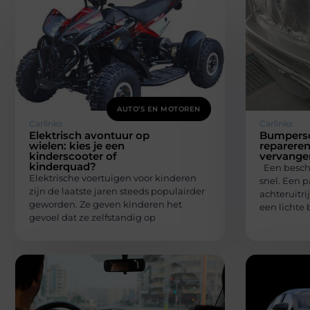
AUTO’S EN MOTOREN
Carlinks
Carlinks
Elektrisch avontuur op
Bumpersc
wielen: kies je een
reparere
kinderscooter of
vervange
kinderquad?
Een besch
Elektrische voertuigen voor kinderen
snel. Een p
zijn de laatste jaren steeds populairder
achteruitri
geworden. Ze geven kinderen het
een lichte 
gevoel dat ze zelfstandig op