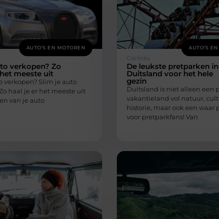
AUTO’S EN MOTOREN
AUTO’S E
Carlinks
uto verkopen? Zo
De leukste pretparken in
 het meeste uit
Duitsland voor het hele
gezin
o verkopen? Slim je auto
Duitsland is niet alleen een 
o haal je er het meeste uit
vakantieland vol natuur, cul
en van je auto
historie, maar ook een waar 
voor pretparkfans! Van