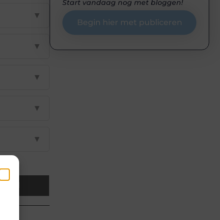
Start vandaag nog met bloggen!
▼
Begin hier met publiceren
▼
▼
▼
▼
Email
en
k