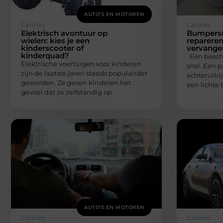
AUTO’S EN MOTOREN
Carlinks
Carlinks
Elektrisch avontuur op
Bumpersc
wielen: kies je een
reparere
kinderscooter of
vervange
kinderquad?
Een besch
Elektrische voertuigen voor kinderen
snel. Een p
zijn de laatste jaren steeds populairder
achteruitri
geworden. Ze geven kinderen het
een lichte 
gevoel dat ze zelfstandig op
AUTO’S EN MOTOREN
Carlinks
Carlinks