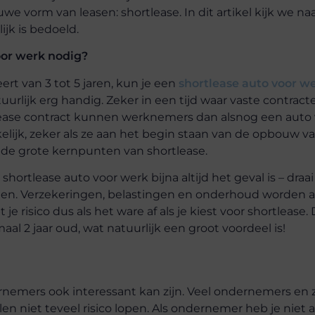
uwe vorm van leasen: shortlease. In dit artikel kijk we na
ijk is bedoeld.
oor werk nodig?
ert van 3 tot 5 jaren, kun je een
shortlease auto voor w
urlijk erg handig. Zeker in een tijd waar vaste contrac
tlease contract kunnen werknemers dan alsnog een auto
elijk, zeker als ze aan het begin staan van de opbouw v
ijn de grote kernpunten van shortlease.
n shortlease auto voor werk bijna altijd het geval is – draa
ten. Verzekeringen, belastingen en onderhoud worden a
 risico dus als het ware af als je kiest voor shortlease. 
al 2 jaar oud, wat natuurlijk een groot voordeel is!
rnemers ook interessant kan zijn. Veel ondernemers en 
n niet teveel risico lopen. Als ondernemer heb je niet al