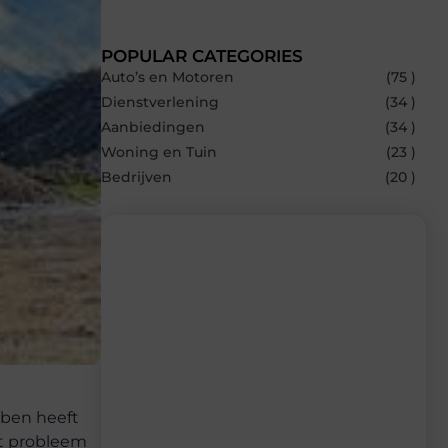
POPULAR CATEGORIES
Auto’s en Motoren
(75 )
Dienstverlening
(34 )
Aanbiedingen
(34 )
Woning en Tuin
(23 )
Bedrijven
(20 )
Recente berichten
Laat je inspireren door de nieuwste
artikelen van Carlinks.be – dagelijks
verse content, boordevol ideeën, tips en
inzichten.
bben heeft
at probleem