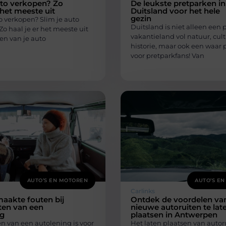
uto verkopen? Zo
De leukste pretparken in
 het meeste uit
Duitsland voor het hele
gezin
o verkopen? Slim je auto
Duitsland is niet alleen een 
o haal je er het meeste uit
vakantieland vol natuur, cul
en van je auto
historie, maar ook een waar 
voor pretparkfans! Van
AUTO’S EN MOTOREN
AUTO’S E
Carlinks
aakte fouten bij
Ontdek de voordelen va
iten van een
nieuwe autoruiten te lat
ng
plaatsen in Antwerpen
en van een autolening is voor
Het laten plaatsen van autor