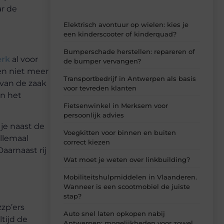
ar de
Elektrisch avontuur op wielen: kies je
een kinderscooter of kinderquad?
Bumperschade herstellen: repareren of
erk
al voor
de bumper vervangen?
ten niet meer
Transportbedrijf in Antwerpen als basis
 van de zaak
voor tevreden klanten
an het
Fietsenwinkel in Merksem voor
persoonlijk advies
i je naast de
Voegkitten voor binnen en buiten
llemaal
correct kiezen
Daarnaast rij
Wat moet je weten over linkbuilding?
Mobiliteitshulpmiddelen in Vlaanderen.
Wanneer is een scootmobiel de juiste
stap?
zzp’ers
Auto snel laten opkopen nabij
tijd de
Antwerpen: mogelijkheden voor zowel