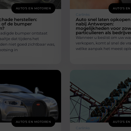
AUTO’S EN MOTOREN
AUTO’S E
Carlinks
hade herstellen:
Auto snel laten opkopen
n of de bumper
nabij Antwerpen:
n?
mogelijkheden voor zow
particulieren als bedrijve
adigde bumper ontstaat
Wanneer u beslist om uw wa
aaltje dat tijdens het
verkopen, komt al snel de vr
jden niet goed zichtbaar was,
wélke aanpak het meest ople
botsing in
AUTO’S EN MOTOREN
AUTO’S E
Carlinks