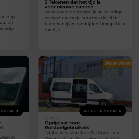
3 Tekenen dat het tijd is
voor nieuwe banden
Helaas kan je onmogelijk de volledige
prachtig
levensduur van je auto met dezelfde
tuur en
banden blijven rondrijden. Vroeg of laat
paradijs
moet je
N MOTOREN
AUTO’S EN MOTOREN
Carlinks
n
Oprijplaat voor
en
Rolstoelgebruikers
“Vrijheid en Mobiliteit: De Onmisbare
uiten in
Oprijplaat voor Rolstoelgebruikers” In