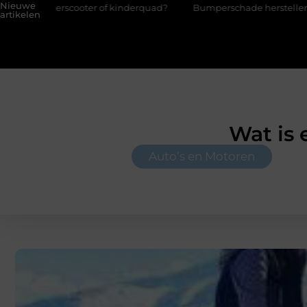
Nieuwe
of kinderquad?
Bumperschade herstellen: repareren of de bum
artikelen
Wat is 
Auto’s en Motoren