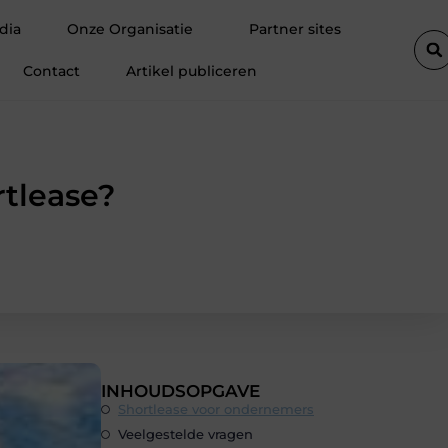
reden klanten
Fietsenwinkel in Merksem voor persoonlijk advies
dia
Onze Organisatie
Partner sites
Contact
Artikel publiceren
rtlease?
INHOUDSOPGAVE
Shortlease voor ondernemers
Veelgestelde vragen