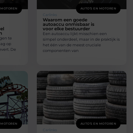
N MOTOREN
AUTO’S EN MOTOREN
Carlinks
Waarom een goede
autoaccu onmisbaar is
el
voor elke bestuurder
n
Een autoaccu lijkt misschien een
gen te
simpel onderdeel, maar in de praktijk is
aag op
het één van de meest cruciale
vert. De
componenten van
N MOTOREN
AUTO’S EN MOTOREN
Carlinks