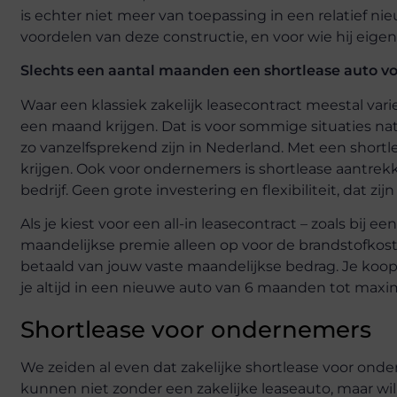
is echter niet meer van toepassing in een relatief nie
voordelen van deze constructie, en voor wie hij eigenl
Slechts een aantal maanden een shortlease auto v
Waar een klassiek zakelijk leasecontract meestal varie
een maand krijgen. Dat is voor sommige situaties natu
zo vanzelfsprekend zijn in Nederland. Met een shor
krijgen. Ook voor ondernemers is shortlease aantrekk
bedrijf. Geen grote investering en flexibiliteit, dat z
Als je kiest voor een all-in leasecontract – zoals bij ee
maandelijkse premie alleen op voor de brandstofkos
betaald van jouw vaste maandelijkse bedrag. Je koopt je
je altijd in een nieuwe auto van 6 maanden tot maxima
Shortlease voor ondernemers
We zeiden al even dat zakelijke shortlease voor onde
kunnen niet zonder een zakelijke leaseauto, maar wille