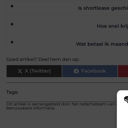
Is shortlease gesch
Hoe snel kri
Wat betaal ik maande
Goed artikel? Deel hem dan op:
X (Twitter)
Facebook
Tags:
Dit artikel is samengesteld door het redactieteam van carlink
betrouwbare informatie.
Wij
hoe
va
gep