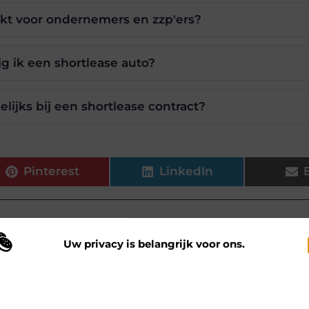
ikt voor ondernemers en zzp'ers?
jg ik een shortlease auto?
lijks bij een shortlease contract?
Pinterest
LinkedIn
Uw privacy is belangrijk voor ons.
s.be, dat zich richt op het zorgvuldig selecteren en presenteren
 maken gebruik van cookies en vergelijkbare technologieën om te begrijp
 onze website wordt gebruikt en om uw ervaring te verbeteren. Afhankelij
n uw voorkeuren worden cookies ingezet voor bijvoorbeeld
ersonaliseerde advertenties en het analyseren van bezoekersgedrag. Meer