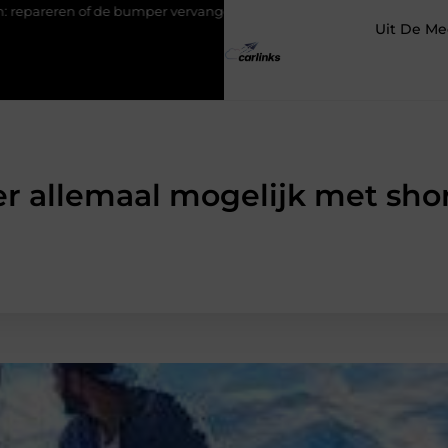
per vervangen?
Transportbedrijf in Antwerpen als basis voor tev
Uit De Me
er allemaal mogelijk met sho