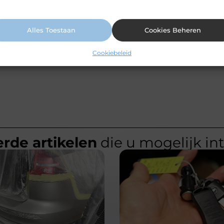
ormatie vindt u in ons cookiebeleid.
Alles Toestaan
Cookies Beheren
unt kopen?
Cookiebeleid
rde artikelen
die u mogelijk in