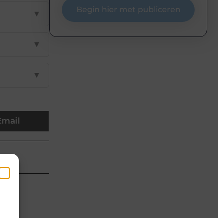
Begin hier met publiceren
▼
▼
▼
Email
 van
en
k