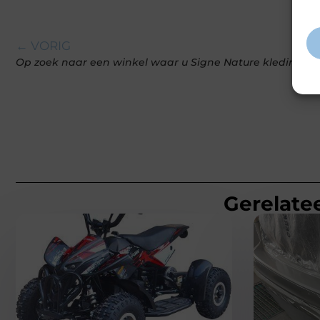
inf
← VORIG
Op zoek naar een winkel waar u Signe Nature kleding k
Gerelatee