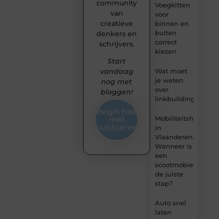
community
Voegkitten
van
voor
creatieve
binnen en
buiten
denkers en
correct
schrijvers.
kiezen
Start
Wat moet
vandaag
je weten
nog met
over
bloggen!
linkbuilding?
Begin hier
Mobiliteitshulpmid
met
publiceren
in
Vlaanderen.
Wanneer is
een
scootmobiel
de juiste
stap?
Auto snel
laten