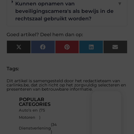
Kunnen opnamen van
▼
beveiligingscamera's als bewijs in de
rechtszaal gebruikt worden?
Goed artikel? Deel hem dan op:
X
Facebook
Pinterest
LinkedIn
Email
(Twitter)
Tags:
Dit artikel is samengesteld door het redactieteam van
carlinks.be, dat zich richt op het zorgvuldig selecteren en
presenteren van betrouwbare informatie.
POPULAR
CATEGORIES
Auto’s en
(75
Recente
Motoren
)
berichten
(34
Laat
Dienstverlening
)
je