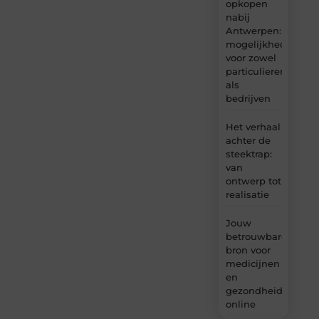
opkopen
nabij
Antwerpen:
mogelijkheden
voor zowel
particulieren
als
bedrijven
Het verhaal
achter de
steektrap:
van
ontwerp tot
realisatie
Jouw
betrouwbare
bron voor
medicijnen
en
gezondheidsprodu
online