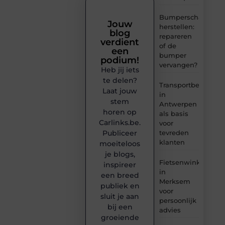
Bumperschade
Jouw
herstellen:
blog
repareren
verdient
of de
een
bumper
podium!
vervangen?
Heb jij iets
te delen?
Transportbedrijf
Laat jouw
in
stem
Antwerpen
horen op
als basis
Carlinks.be.
voor
tevreden
Publiceer
klanten
moeiteloos
je blogs,
Fietsenwinkel
inspireer
in
een breed
Merksem
publiek en
voor
sluit je aan
persoonlijk
bij een
advies
groeiende