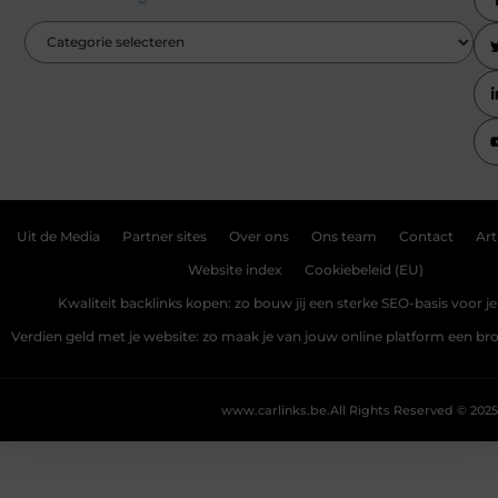
Uit de Media
Partner sites
Over ons
Ons team
Contact
Art
Website index
Cookiebeleid (EU)
Kwaliteit backlinks kopen: zo bouw jij een sterke SEO-basis voor j
Verdien geld met je website: zo maak je van jouw online platform een b
www.carlinks.be.
All Rights Reserved © 2025