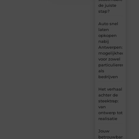
de juiste
stap?
Auto snel
laten
opkopen
nabij
Antwerpen:
mogelijkheden
voor zowel
particulieren
als
bedrijven
Het verhaal
achter de
steektrap:
van
ontwerp tot
realisatie
Jouw
betrouwbare