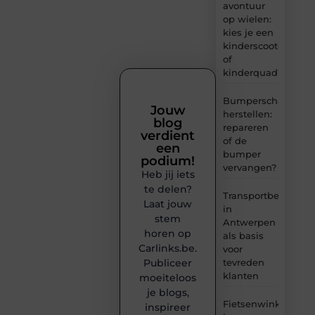
avontuur
op wielen:
kies je een
kinderscooter
of
kinderquad?
Bumperschade
Jouw
herstellen:
blog
repareren
verdient
of de
een
bumper
podium!
vervangen?
Heb jij iets
te delen?
Transportbedrijf
Laat jouw
in
stem
Antwerpen
horen op
als basis
Carlinks.be.
voor
tevreden
Publiceer
klanten
moeiteloos
je blogs,
Fietsenwinkel
inspireer