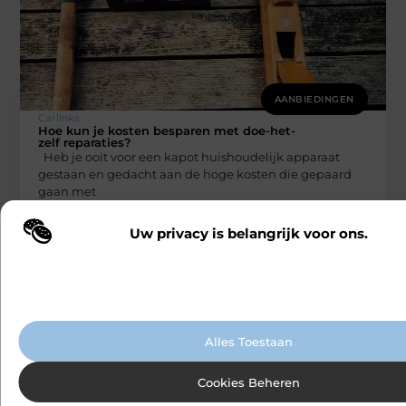
AANBIEDINGEN
Carlinks
Hoe kun je kosten besparen met doe-het-
zelf reparaties?
Heb je ooit voor een kapot huishoudelijk apparaat
gestaan en gedacht aan de hoge kosten die gepaard
gaan met
Uw privacy is belangrijk voor ons.
Wij maken gebruik van cookies en vergelijkbare technologieën om te b
onze website wordt gebruikt en om uw ervaring te verbeteren. Afhanke
voorkeuren worden cookies ingezet voor bijvoorbeeld gepersonaliseer
advertenties en het analyseren van bezoekersgedrag. Meer informatie v
cookiebeleid.
Alles Toestaan
AANBIEDINGEN
Cookies Beheren
Carlinks