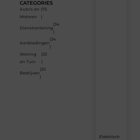
CATEGORIES
Auto’s en
(75
Recente
Motoren
)
berichten
(34
Laat
Dienstverlening
)
je
inspireren
(34
Aanbiedingen
door
)
de
Woning
(23
nieuwste
artikelen
en Tuin
)
van
(20
Carlinks.be
Bedrijven
)
–
dagelijks
verse
content,
boordevol
ideeën,
tips
en
inzichten.
Elektrisch