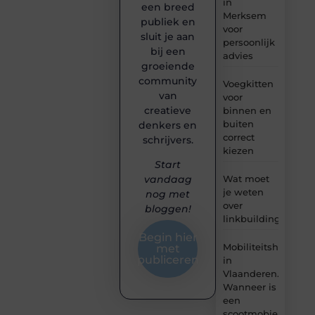
in
een breed
Merksem
publiek en
voor
sluit je aan
persoonlijk
bij een
advies
groeiende
community
Voegkitten
van
voor
creatieve
binnen en
buiten
denkers en
correct
schrijvers.
kiezen
Start
Wat moet
vandaag
je weten
nog met
over
bloggen!
linkbuilding?
Begin hier
Mobiliteitshulpmid
met
publiceren
in
Vlaanderen.
Wanneer is
een
scootmobiel