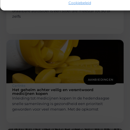
draaibare autostoel
Cookiebeleid
Wat is de definitie van een draaibare autostoel? Een
draaibare autostoel is een stoel die meestal tot 90 of
zelfs
AANBIEDINGEN
Carlinks
Het geheim achter veilig en verantwoord
medicijnen kopen
Inleiding tot medicijnen kopen In de hedendaagse
snelle samenleving is gezondheid een prioriteit
geworden voor veel mensen. Met de opkomst