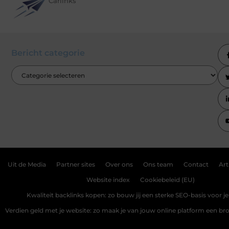
Carlinks
Bericht categorie
Uit de Media
Partner sites
Over ons
Ons team
Contact
Art
Website index
Cookiebeleid (EU)
Kwaliteit backlinks kopen: zo bouw jij een sterke SEO-basis voor j
Verdien geld met je website: zo maak je van jouw online platform een b