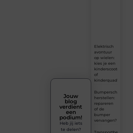
verse
content,
boordevol
ideeën,
tips
en
inzichten.
Elektrisch
avontuur
op wielen:
kies je een
kinderscooter
of
kinderquad?
Bumperschade
Jouw
herstellen:
blog
repareren
verdient
of de
een
bumper
podium!
vervangen?
Heb jij iets
te delen?
Transportbedrijf