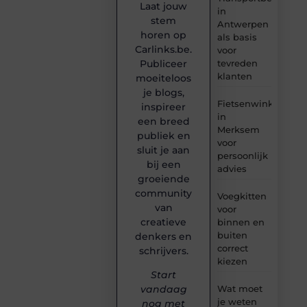
Laat jouw
in
stem
Antwerpen
horen op
als basis
Carlinks.be.
voor
tevreden
Publiceer
klanten
moeiteloos
je blogs,
Fietsenwinkel
inspireer
in
een breed
Merksem
publiek en
voor
sluit je aan
persoonlijk
bij een
advies
groeiende
community
Voegkitten
van
voor
creatieve
binnen en
buiten
denkers en
correct
schrijvers.
kiezen
Start
Wat moet
vandaag
je weten
nog met