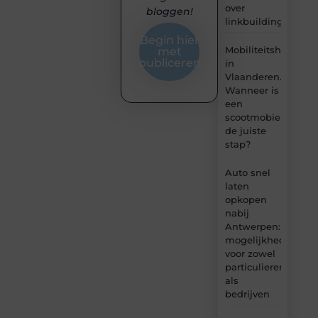
over
bloggen!
linkbuilding?
Begin hier
Mobiliteitshulpmid
met
publiceren
in
Vlaanderen.
Wanneer is
een
scootmobiel
de juiste
stap?
Auto snel
laten
opkopen
nabij
Antwerpen:
mogelijkheden
voor zowel
particulieren
als
bedrijven