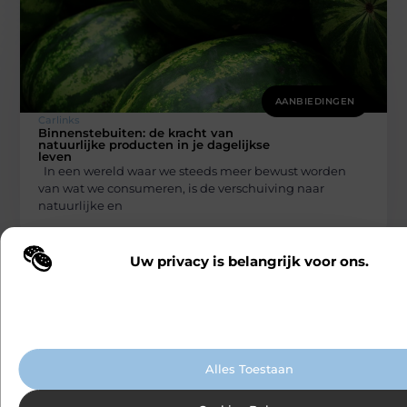
AANBIEDINGEN
Carlinks
Binnenstebuiten: de kracht van
natuurlijke producten in je dagelijkse
leven
In een wereld waar we steeds meer bewust worden
van wat we consumeren, is de verschuiving naar
natuurlijke en
Uw privacy is belangrijk voor ons.
Wij maken gebruik van cookies en vergelijkbare technologieën om te b
onze website wordt gebruikt en om uw ervaring te verbeteren. Afhanke
voorkeuren worden cookies ingezet voor bijvoorbeeld gepersonaliseer
advertenties en het analyseren van bezoekersgedrag. Meer informatie v
cookiebeleid.
Alles Toestaan
AANBIEDINGEN
Carlinks