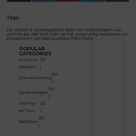
(Twitter)
Tags:
Dit artikel is samengesteld door het redactieteam van
carlinks.be, dat zich richt op het zorgvuldig selecteren en
presenteren van betrouwbare informatie.
POPULAR
CATEGORIES
Auto’s en
(75
Recente
Motoren
)
berichten
(34
Laat
Dienstverlening
)
je
inspireren
(34
Aanbiedingen
door
)
de
Woning
(23
nieuwste
artikelen
en Tuin
)
van
(20
Carlinks.be
Bedrijven
)
–
dagelijks