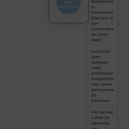
Mobiliteitshulpmid
met
publiceren
in
Vlaanderen.
Wanneer is
een
scootmobiel
de juiste
stap?
Auto snel
laten
opkopen
nabij
Antwerpen:
mogelijkheden
voor zowel
particulieren
als
bedrijven
Het verhaal
achter de
steektrap:
van