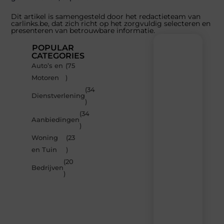
Dit artikel is samengesteld door het redactieteam van
carlinks.be, dat zich richt op het zorgvuldig selecteren en
presenteren van betrouwbare informatie.
POPULAR
CATEGORIES
Auto’s en
(75
Recente
Motoren
)
berichten
(34
Laat
Dienstverlening
)
je
inspireren
(34
Aanbiedingen
door
)
de
Woning
(23
nieuwste
artikelen
en Tuin
)
van
(20
Carlinks.be
Bedrijven
)
–
dagelijks
verse
content,
boordevol
ideeën,