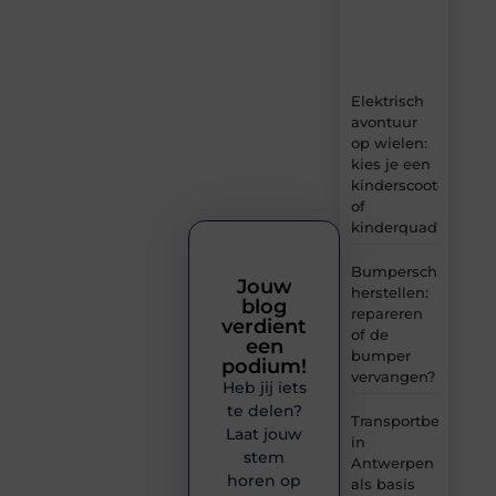
tips
en
inzichten.
Elektrisch
avontuur
op wielen:
kies je een
kinderscooter
of
kinderquad?
Bumperschade
Jouw
herstellen:
blog
repareren
verdient
of de
een
bumper
podium!
vervangen?
Heb jij iets
te delen?
Transportbedrijf
Laat jouw
in
stem
Antwerpen
horen op
als basis