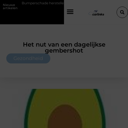
Bumperschade herstellen: repareren of de bumper vervangen?
Transp
Nieuwe
artikelen
Het nut van een dagelijkse
gembershot
Gezondheid