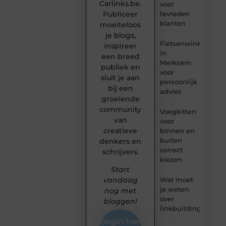
Carlinks.be.
voor
tevreden
Publiceer
klanten
moeiteloos
je blogs,
Fietsenwinkel
inspireer
in
een breed
Merksem
publiek en
voor
sluit je aan
persoonlijk
bij een
advies
groeiende
community
Voegkitten
van
voor
creatieve
binnen en
buiten
denkers en
correct
schrijvers.
kiezen
Start
Wat moet
vandaag
je weten
nog met
over
bloggen!
linkbuilding?
Begin hier