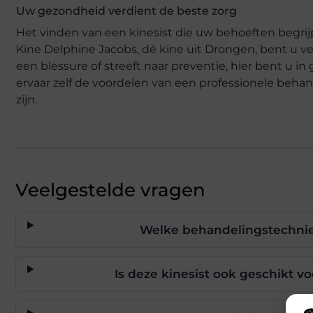
Uw gezondheid verdient de beste zorg
Het vinden van een kinesist die uw behoeften begrijp
Kine Delphine Jacobs, dé kine uit Drongen, bent u ve
een blessure of streeft naar preventie, hier bent u i
ervaar zelf de voordelen van een professionele beha
zijn.
Veelgestelde vragen
Welke behandelingstechnie
Is deze kinesist ook geschikt v