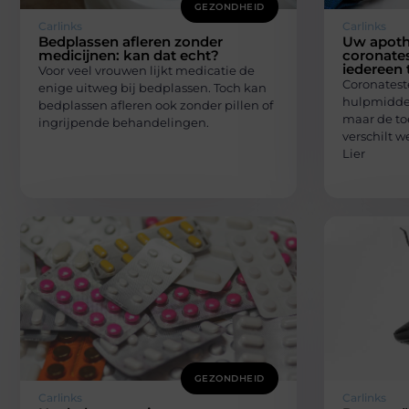
GEZONDHEID
Carlinks
Carlinks
Bedplassen afleren zonder
Uw apothe
medicijnen: kan dat echt?
coronate
iedereen 
Voor veel vrouwen lijkt medicatie de
Coronatest
enige uitweg bij bedplassen. Toch kan
hulpmiddel
bedplassen afleren ook zonder pillen of
maar de to
ingrijpende behandelingen.
verschilt w
Lier
GEZONDHEID
Carlinks
Carlinks