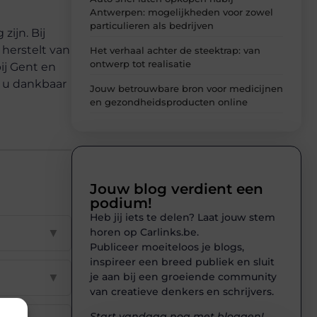
Antwerpen: mogelijkheden voor zowel
particulieren als bedrijven
ijn. Bij
 herstelt van
Het verhaal achter de steektrap: van
ontwerp tot realisatie
ij Gent en
l u dankbaar
Jouw betrouwbare bron voor medicijnen
en gezondheidsproducten online
Jouw blog verdient een
podium!
Heb jij iets te delen? Laat jouw stem
horen op Carlinks.be.
▼
Publiceer moeiteloos je blogs,
inspireer een breed publiek en sluit
je aan bij een groeiende community
▼
van creatieve denkers en schrijvers.
Start vandaag nog met bloggen!