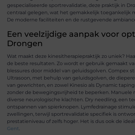
gespecialiseerde sportrevalidatie, deze praktijk in Dr
centraal gelegen, wat het gemakkelijk toegankelijk m
De moderne faciliteiten en de rustgevende ambianc
Een veelzijdige aanpak voor opti
Drongen
Wat maakt deze kinesitherapiepraktijk zo uniek? Ha
de beste resultaten. Zo wordt er gebruik gemaakt va
blessures door middel van geluidsgolven. Compex stimu
Ultrasoon, met behulp van geluidsgolven, de diepere
van gewrichten, en zowel Kinesio als Dynamic taping
zonder de bewegingsvrijheid te beperken. Manuele ne
diverse neurologische klachten. Dry needling, een t
ontspannen van spierknopen. Lymfedrainage stimule
zwellingen, terwijl sportrevalidatie specifiek is on
prestatieniveau of zelfs hoger. Het is dus ook de ide
Gent
.