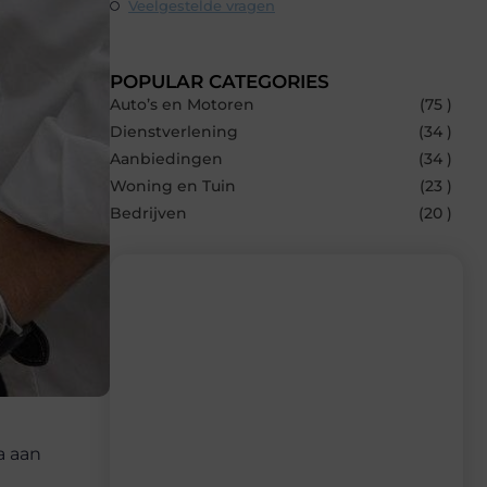
Veelgestelde vragen
POPULAR CATEGORIES
Auto’s en Motoren
(75 )
Dienstverlening
(34 )
Aanbiedingen
(34 )
Woning en Tuin
(23 )
Bedrijven
(20 )
Recente berichten
Laat je inspireren door de nieuwste
artikelen van Carlinks.be – dagelijks
verse content, boordevol ideeën, tips en
a aan
inzichten.