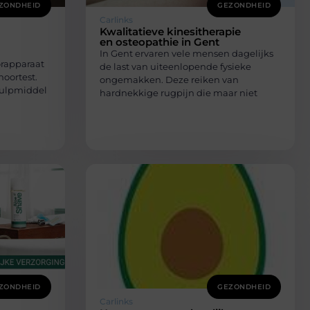
ZONDHEID
GEZONDHEID
Carlinks
Kwalitatieve kinesitherapie
en osteopathie in Gent
In Gent ervaren vele mensen dagelijks
orapparaat
de last van uiteenlopende fysieke
oortest.
ongemakken. Deze reiken van
 hulpmiddel
hardnekkige rugpijn die maar niet
ZONDHEID
GEZONDHEID
Carlinks