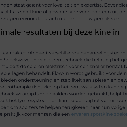
ongen staat garant voor kwaliteit en expertise. Bovendien
aakt als sportkine of gewone kine voor iedereen uit de 
e zorgen ervoor dat u zich meteen op uw gemak voelt.
male resultaten bij deze kine in
ar aanpak combineert verschillende behandelingstechn
n Shockwave-therapie, een techniek die helpt bij het g
leert de spieren elektrisch voor een sneller herstel, te
 spierlagen behandelt. Flow-In wordt gebruikt voor de m
 bieden ondersteuning en stabiliteit aan spieren en ge
urotherapie richt zich op het zenuwstelsel en kan help
echniek waarbij dunne naalden worden gebruikt, helpt bi
ert het lymfesysteem en kan helpen bij het verminder
tworpen om sporters te helpen terugkeren naar hun vorige
ale praktijk voor mensen die een
ervaren sportkine zoek