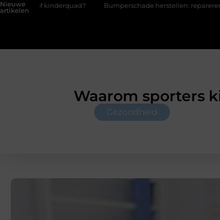
Nieuwe
 of kinderquad?
Bumperschade herstellen: repareren of de bum
artikelen
Waarom sporters ki
Gezondheid