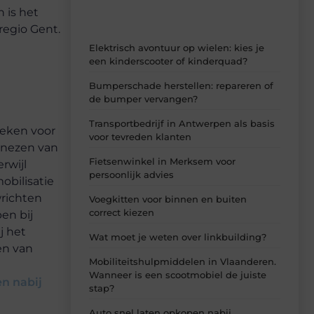
 is het
regio Gent.
Elektrisch avontuur op wielen: kies je
een kinderscooter of kinderquad?
Bumperschade herstellen: repareren of
de bumper vervangen?
Transportbedrijf in Antwerpen als basis
ieken voor
voor tevreden klanten
enezen van
Fietsenwinkel in Merksem voor
rwijl
persoonlijk advies
obilisatie
wrichten
Voegkitten voor binnen en buiten
correct kiezen
en bij
j het
Wat moet je weten over linkbuilding?
en van
Mobiliteitshulpmiddelen in Vlaanderen.
Wanneer is een scootmobiel de juiste
en nabij
stap?
Auto snel laten opkopen nabij