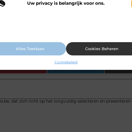
tijk van deze sportkine nabij Gent?
Uw privacy is belangrijk voor ons.
 maken gebruik van cookies en vergelijkbare technologieën om te begrijp
 onze website wordt gebruikt en om uw ervaring te verbeteren. Afhankelij
j helpen met sportrevalidatie?
n uw voorkeuren worden cookies ingezet voor bijvoorbeeld
ersonaliseerde advertenties en het analyseren van bezoekersgedrag. Meer
ormatie vindt u in ons cookiebeleid.
chten bij mijn eerste bezoek?
Alles Toestaan
Cookies Beheren
Cookiebeleid
Pinterest
LinkedIn
s.be, dat zich richt op het zorgvuldig selecteren en presenteren