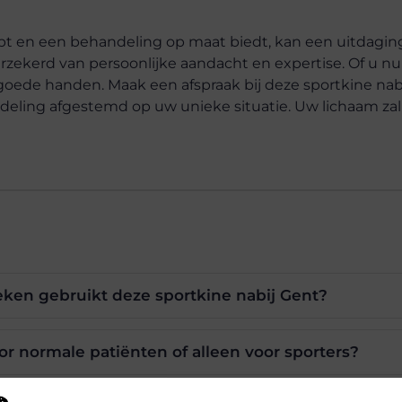
t en een behandeling op maat biedt, kan een uitdaging z
rzekerd van persoonlijke aandacht en expertise. Of u nu
n goede handen. Maak een afspraak bij deze sportkine nab
ndeling afgestemd op uw unieke situatie. Uw lichaam za
ken gebruikt deze sportkine nabij Gent?
oor normale patiënten of alleen voor sporters?