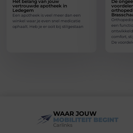
Het belang van jouw
De ongeë
vertrouwde apotheek in
voordele
Ledegem
orthoped
Brasscha
Een apotheek is veel meer dan een
Orthopedis
winkel waar je even snel medicatie
een functi
ophaalt. Heb je er ooit bij stilgestaan
ontwikkeld
comfort, st
De voordel
WAAR JOUW
MOBILITEIT BEGINT
Carlinks