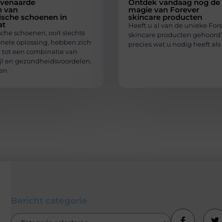
venaarde
Ontdek vandaag nog de
n van
magie van Forever
ische schoenen in
skincare producten
at
Heeft u al van de unieke For
che schoenen, ooit slechts
skincare producten gehoord?
onele oplossing, hebben zich
precies wat u nodig heeft als
 tot een combinatie van
ijl en gezondheidsvoordelen.
en
Bericht categorie