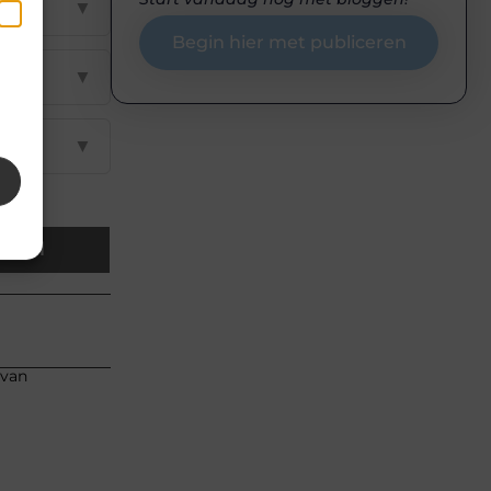
▼
Begin hier met publiceren
en
k
▼
▼
Email
 van