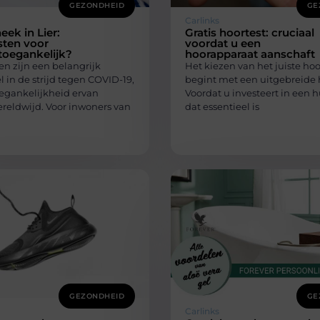
GEZONDHEID
GE
Carlinks
ek in Lier:
Gratis hoortest: cruciaal
sten voor
voordat u een
toegankelijk?
hoorapparaat aanschaft
en zijn een belangrijk
Het kiezen van het juiste ho
 in de strijd tegen COVID-19,
begint met een uitgebreide h
egankelijkheid ervan
Voordat u investeert in een
ereldwijd. Voor inwoners van
dat essentieel is
GEZONDHEID
GE
Carlinks