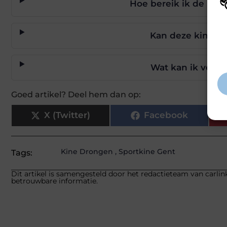
Hoe bereik ik de prak
Wij
hoe
Kan deze kine mi
va
gep
inf
Wat kan ik verwa
Goed artikel? Deel hem dan op:
X (Twitter)
Facebook
Kine Drongen
,
Sportkine Gent
Tags:
Dit artikel is samengesteld door het redactieteam van carlink
betrouwbare informatie.