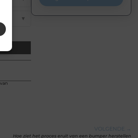
▼
Email
 van
VOLGENDE →
Hoe ziet het proces eruit van een bumper herstellen