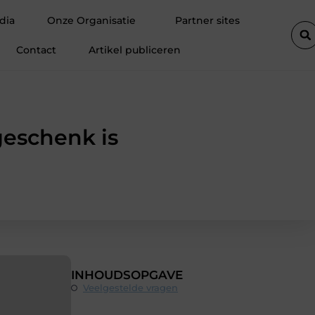
eden klanten
Fietsenwinkel in Merksem voor persoonlijk advies
dia
Onze Organisatie
Partner sites
Contact
Artikel publiceren
geschenk is
INHOUDSOPGAVE
Veelgestelde vragen