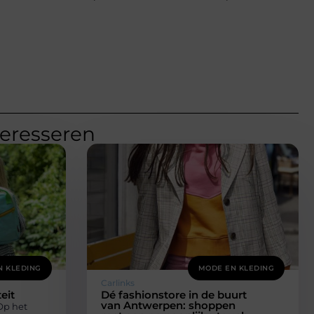
teresseren
N KLEDING
MODE EN KLEDING
Carlinks
eit
Dé fashionstore in de buurt
van Antwerpen: shoppen
Op het