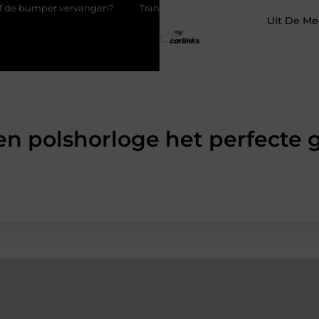
r vervangen?
Transportbedrijf in Antwerpen als basis voor tevr
Uit De Me
 polshorloge het perfecte 