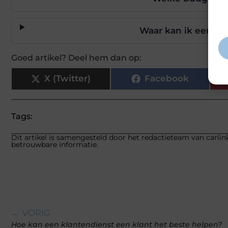
va
gep
inf
Waar kan ik een mo
Goed artikel? Deel hem dan op:
X (Twitter)
Facebook
Tags:
Dit artikel is samengesteld door het redactieteam van carlink
betrouwbare informatie.
← VORIG
Hoe kan een klantendienst een klant het beste helpen?