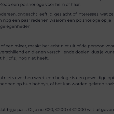
 Koop een polshorloge voor hem of haar.
edereen, ongeacht leeftijd, geslacht of interesses, wat z
ijn nog een paar redenen waarom een polshorloge op je
e gelegenheden.
of een mixer, maakt het echt niet uit of de persoon voor
 verschillend en dienen verschillende doelen, dus je kunt
hij of zij nog niet heeft.
aal niets over hen weet, een horloge is een geweldige op
hebben op hun hobby’s, of het kan worden gelaten zoals
at bij je past. Of je nu €20, €200 of €2000 wilt uitgeven,