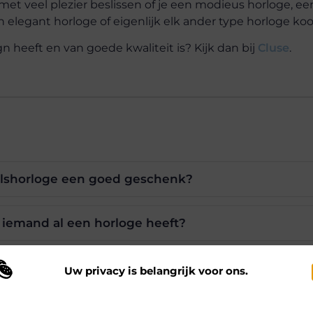
 met veel plezier beslissen of je een modieus horloge, ee
n elegant horloge of eigenlijk elk ander type horloge koop
n heeft en van goede kwaliteit is? Kijk dan bij
Cluse
.
lshorloge een goed geschenk?
s iemand al een horloge heeft?
de persoon niet goed ken?
Uw privacy is belangrijk voor ons.
 maken gebruik van cookies en vergelijkbare technologieën om te begrijp
 onze website wordt gebruikt en om uw ervaring te verbeteren. Afhankelij
es zijn er voor polshorloges?