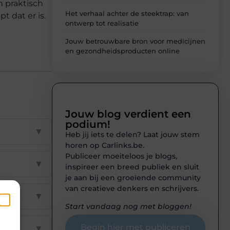
n praktisch
Het verhaal achter de steektrap: van
t dat er is.
ontwerp tot realisatie
Jouw betrouwbare bron voor medicijnen
en gezondheidsproducten online
Jouw blog verdient een
podium!
▼
Heb jij iets te delen? Laat jouw stem
horen op Carlinks.be.
Publiceer moeiteloos je blogs,
▼
inspireer een breed publiek en sluit
je aan bij een groeiende community
van creatieve denkers en schrijvers.
▼
Start vandaag nog met bloggen!
en
k
Begin hier met publiceren
▼