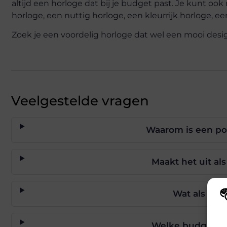
altijd een horloge dat bij je budget past. Je kunt ook
horloge, een nuttig horloge, een kleurrijk horloge, ee
Zoek je een voordelig horloge dat wel een mooi desig
Veelgestelde vragen
Waarom is een po
Maakt het uit al
Wat als ik 
Wij
hoe
Welke budgetopti