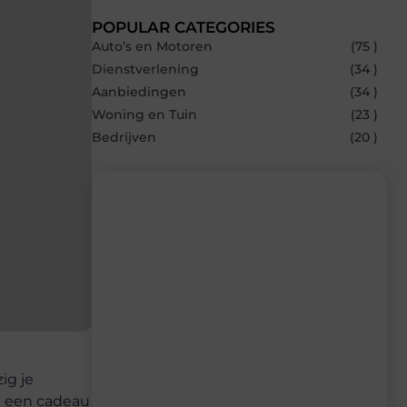
POPULAR CATEGORIES
Auto’s en Motoren
(75 )
Dienstverlening
(34 )
Aanbiedingen
(34 )
Woning en Tuin
(23 )
Bedrijven
(20 )
Recente berichten
Laat je inspireren door de nieuwste
artikelen van Carlinks.be – dagelijks
verse content, boordevol ideeën, tips en
inzichten.
ig je
ak een cadeau