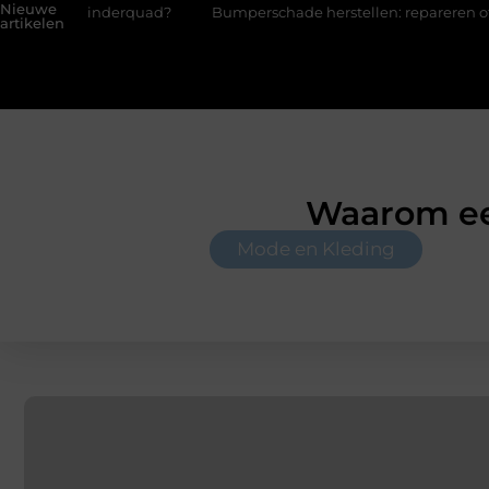
Nieuwe
f kinderquad?
Bumperschade herstellen: repareren of de bumpe
artikelen
Waarom een
Mode en Kleding