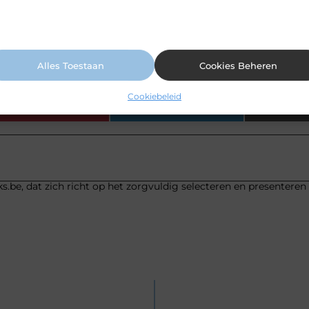
n uw voorkeuren worden cookies ingezet voor bijvoorbeeld
ersonaliseerde advertenties en het analyseren van bezoekersgedrag. Meer
ormatie vindt u in ons cookiebeleid.
oi en betaalbaar horloge kopen?
Alles Toestaan
Cookies Beheren
Cookiebeleid
Pinterest
LinkedIn
s.be, dat zich richt op het zorgvuldig selecteren en presenteren