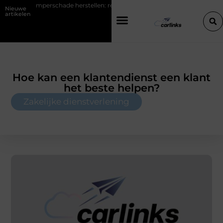
hade herstellen: repareren of de bumper vervangen?
Transportbedri
Nieuwe
artikelen
Hoe kan een klantendienst een klant
het beste helpen?
Zakelijke dienstverlening