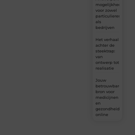
mogelijkheden
voor zowel
particulieren
als
bedrijven
Het verhaal
achter de
steektrap:
van
ontwerp tot
realisatie
Jouw
betrouwbare
bron voor
medicijnen
en
gezondheidsprodu
online