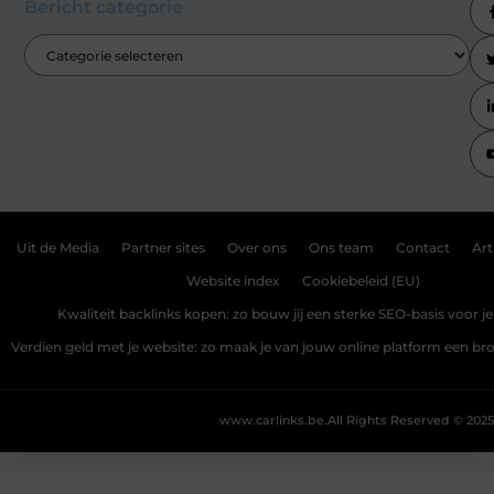
Bericht categorie
Uit de Media
Partner sites
Over ons
Ons team
Contact
Art
Website index
Cookiebeleid (EU)
Kwaliteit backlinks kopen: zo bouw jij een sterke SEO-basis voor j
Verdien geld met je website: zo maak je van jouw online platform een b
www.carlinks.be.
All Rights Reserved © 2025