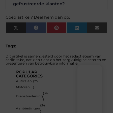
gefrustreerde klanten?
Goed artikel? Deel hem dan op:
X
Facebook
Pinterest
LinkedIn
Email
(Twitter)
Tags:
Dit artikel is samengesteld door het redactieteam van
carlinks.be, dat zich richt op het zorgvuldig selecteren en
presenteren van betrouwbare informatie.
POPULAR
CATEGORIES
Auto’s en
(75
Recente
Motoren
)
berichten
(34
Laat
Dienstverlening
)
je
inspireren
(34
Aanbiedingen
door
)