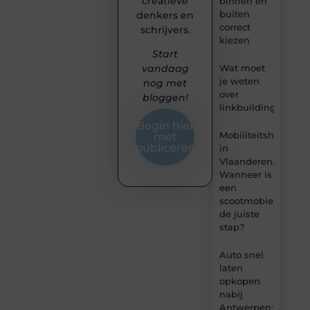
creatieve
binnen en
buiten
denkers en
correct
schrijvers.
kiezen
Start
Wat moet
vandaag
je weten
nog met
over
bloggen!
linkbuilding?
Begin hier
Mobiliteitshulpmid
met
publiceren
in
Vlaanderen.
Wanneer is
een
scootmobiel
de juiste
stap?
Auto snel
laten
opkopen
nabij
Antwerpen: