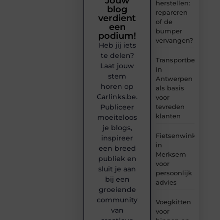
Jouw
herstellen:
blog
repareren
verdient
of de
een
bumper
podium!
vervangen?
Heb jij iets
te delen?
Transportbedrijf
Laat jouw
in
stem
Antwerpen
horen op
als basis
Carlinks.be.
voor
tevreden
Publiceer
klanten
moeiteloos
je blogs,
Fietsenwinkel
inspireer
in
een breed
Merksem
publiek en
voor
sluit je aan
persoonlijk
bij een
advies
groeiende
community
Voegkitten
van
voor