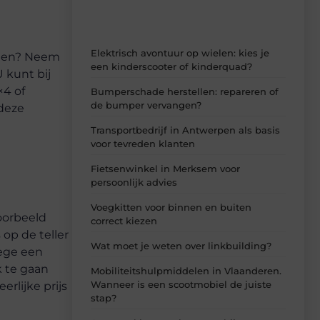
Elektrisch avontuur op wielen: kies je
delen? Neem
een kinderscooter of kinderquad?
 kunt bij
×4 of
Bumperschade herstellen: repareren of
de bumper vervangen?
 deze
Transportbedrijf in Antwerpen als basis
voor tevreden klanten
Fietsenwinkel in Merksem voor
persoonlijk advies
Voegkitten voor binnen en buiten
oorbeeld
correct kiezen
op de teller
Wat moet je weten over linkbuilding?
wege een
k te gaan
Mobiliteitshulpmiddelen in Vlaanderen.
Wanneer is een scootmobiel de juiste
rlijke prijs
stap?