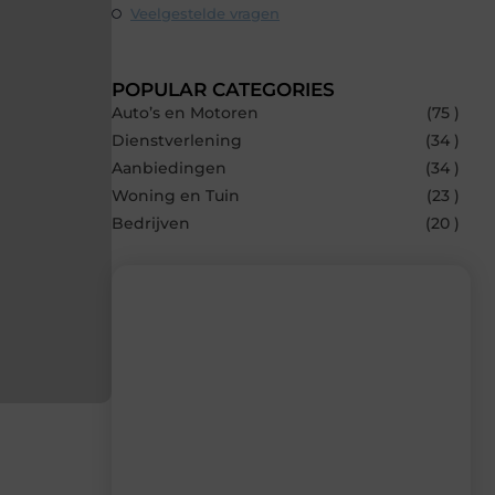
Veelgestelde vragen
POPULAR CATEGORIES
Auto’s en Motoren
(75 )
Dienstverlening
(34 )
Aanbiedingen
(34 )
Woning en Tuin
(23 )
Bedrijven
(20 )
Recente berichten
Laat je inspireren door de nieuwste
artikelen van Carlinks.be – dagelijks
verse content, boordevol ideeën, tips en
inzichten.