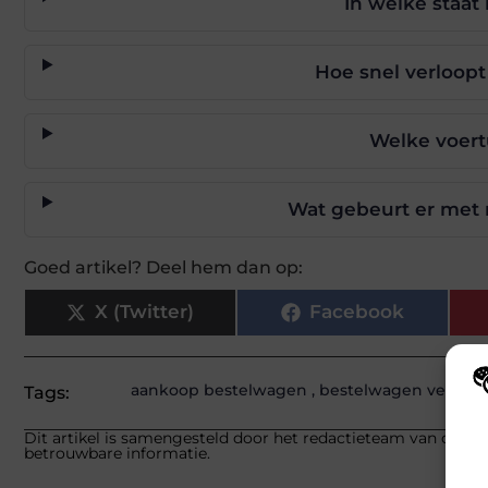
In welke staat
Hoe snel verloopt
Welke voert
Wat gebeurt er met 
Goed artikel? Deel hem dan op:
X (Twitter)
Facebook
aankoop bestelwagen
,
bestelwagen verkop
Tags:
Wij
Dit artikel is samengesteld door het redactieteam van carlink
hoe
betrouwbare informatie.
va
gep