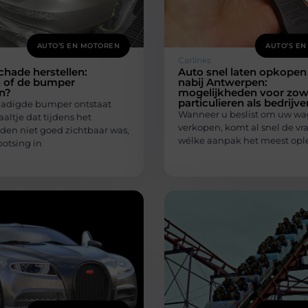
AUTO’S EN MOTOREN
AUTO’S E
Carlinks
hade herstellen:
Auto snel laten opkopen
n of de bumper
nabij Antwerpen:
n?
mogelijkheden voor zow
particulieren als bedrijve
adigde bumper ontstaat
Wanneer u beslist om uw wa
aaltje dat tijdens het
verkopen, komt al snel de vr
jden niet goed zichtbaar was,
wélke aanpak het meest ople
botsing in