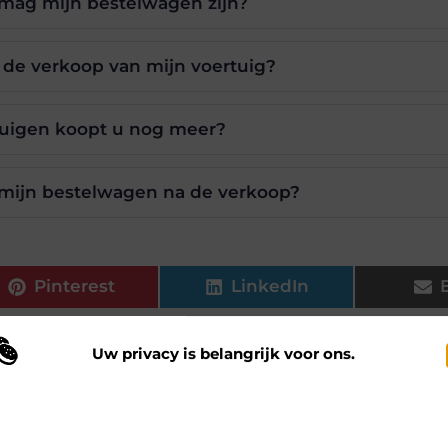
 mag mijn bestelwagen zijn?
 de verkoop van mijn voertuig?
uigen koopt u nog meer?
mijn bestelwagen na de verkoop?
Pinterest
LinkedIn
Uw privacy is belangrijk voor ons.
en
,
bestelwagen verkopen voor export
 maken gebruik van cookies en vergelijkbare technologieën om te begrijp
s.be, dat zich richt op het zorgvuldig selecteren en presenteren
 onze website wordt gebruikt en om uw ervaring te verbeteren. Afhankelij
n uw voorkeuren worden cookies ingezet voor bijvoorbeeld
ersonaliseerde advertenties en het analyseren van bezoekersgedrag. Meer