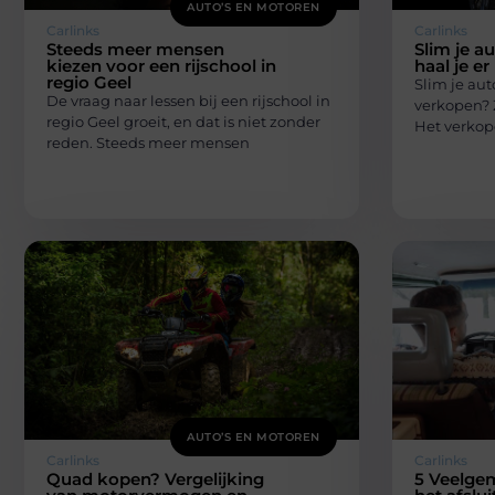
AUTO’S EN MOTOREN
Carlinks
Carlinks
Steeds meer mensen
Slim je a
kiezen voor een rijschool in
haal je er
regio Geel
Slim je aut
De vraag naar lessen bij een rijschool in
verkopen? Z
regio Geel groeit, en dat is niet zonder
Het verkop
reden. Steeds meer mensen
AUTO’S EN MOTOREN
Carlinks
Carlinks
Quad kopen? Vergelijking
5 Veelgem