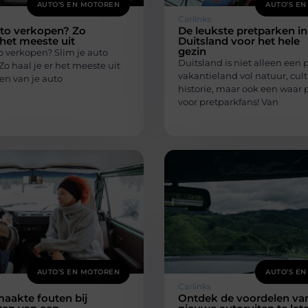
AUTO’S EN MOTOREN
AUTO’S E
Carlinks
uto verkopen? Zo
De leukste pretparken in
 het meeste uit
Duitsland voor het hele
gezin
o verkopen? Slim je auto
Duitsland is niet alleen een 
o haal je er het meeste uit
vakantieland vol natuur, cul
en van je auto
historie, maar ook een waar 
voor pretparkfans! Van
AUTO’S EN MOTOREN
AUTO’S E
Carlinks
aakte fouten bij
Ontdek de voordelen va