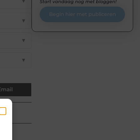
▼
Start vandaag nog met bloggen!
Begin hier met publiceren
▼
▼
▼
Email
en
 van
k