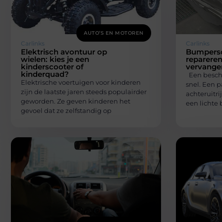
AUTO’S EN MOTOREN
Carlinks
Carlinks
Elektrisch avontuur op
Bumpersc
wielen: kies je een
reparere
kinderscooter of
vervange
kinderquad?
Een besch
Elektrische voertuigen voor kinderen
snel. Een p
zijn de laatste jaren steeds populairder
achteruitri
geworden. Ze geven kinderen het
een lichte 
gevoel dat ze zelfstandig op