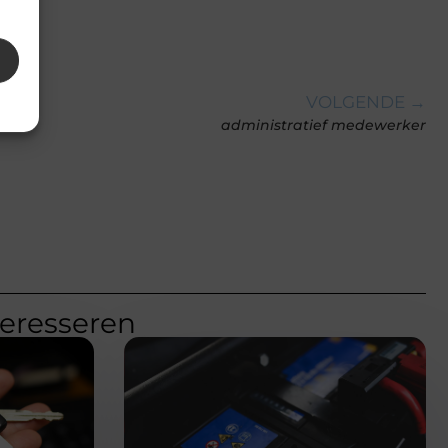
VOLGENDE →
administratief medewerker
teresseren