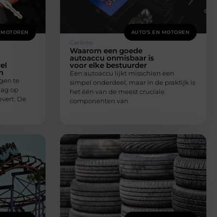
N MOTOREN
AUTO’S EN MOTOREN
Carlinks
Waarom een goede
autoaccu onmisbaar is
el
voor elke bestuurder
n
Een autoaccu lijkt misschien een
gen te
simpel onderdeel, maar in de praktijk is
aag op
het één van de meest cruciale
vert. De
componenten van