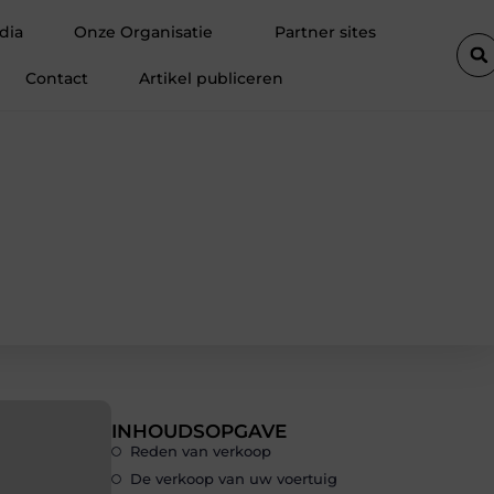
r tevreden klanten
Fietsenwinkel in Merksem voor persoonlijk ad
dia
Onze Organisatie
Partner sites
Contact
Artikel publiceren
INHOUDSOPGAVE
Reden van verkoop
De verkoop van uw voertuig