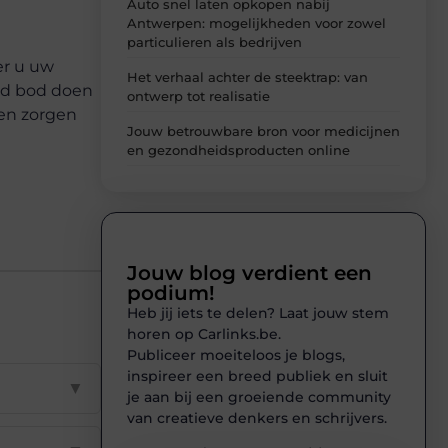
Auto snel laten opkopen nabij
Antwerpen: mogelijkheden voor zowel
particulieren als bedrijven
er u uw
Het verhaal achter de steektrap: van
ed bod doen
ontwerp tot realisatie
een zorgen
Jouw betrouwbare bron voor medicijnen
en gezondheidsproducten online
Jouw blog verdient een
podium!
Heb jij iets te delen? Laat jouw stem
horen op Carlinks.be.
Publiceer moeiteloos je blogs,
inspireer een breed publiek en sluit
▼
je aan bij een groeiende community
van creatieve denkers en schrijvers.