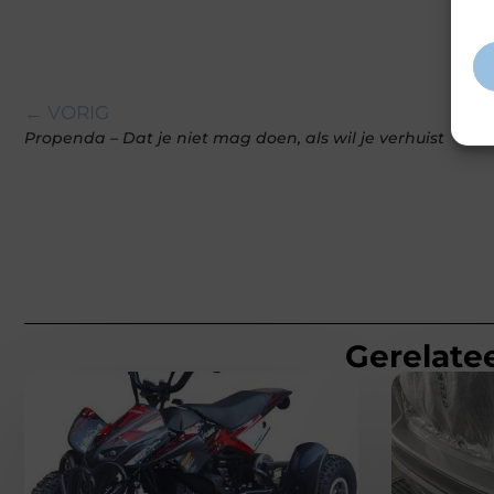
inf
← VORIG
Propenda – Dat je niet mag doen, als wil je verhuist
Gerelatee