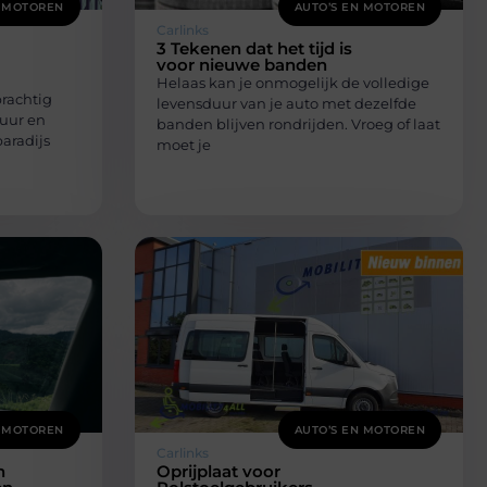
N MOTOREN
AUTO’S EN MOTOREN
Carlinks
3 Tekenen dat het tijd is
voor nieuwe banden
Helaas kan je onmogelijk de volledige
prachtig
levensduur van je auto met dezelfde
tuur en
banden blijven rondrijden. Vroeg of laat
paradijs
moet je
N MOTOREN
AUTO’S EN MOTOREN
Carlinks
n
Oprijplaat voor