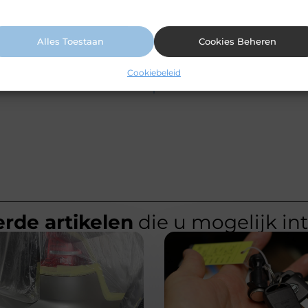
ormatie vindt u in ons cookiebeleid.
Alles Toestaan
Cookies Beheren
Cookiebeleid
rde artikelen
die u mogelijk in