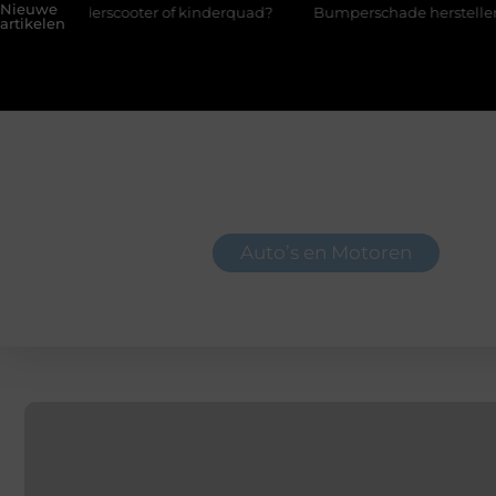
Nieuwe
oter of kinderquad?
Bumperschade herstellen: repareren of de
artikelen
Auto’s en Motoren