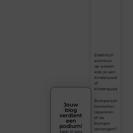
dagelijks
verse
content,
boordevol
ideeën,
tips
en
inzichten.
Elektrisch
avontuur
op wielen:
kies je een
kinderscooter
of
kinderquad?
Bumperschade
Jouw
herstellen:
blog
repareren
verdient
of de
een
bumper
podium!
vervangen?
Heb jij iets