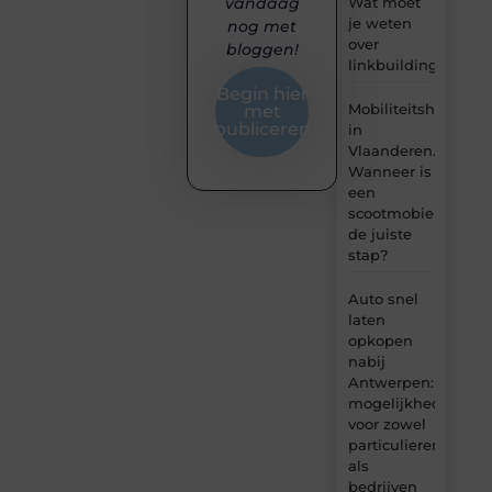
Wat moet
vandaag
je weten
nog met
over
bloggen!
linkbuilding?
Begin hier
Mobiliteitshulpmid
met
publiceren
in
Vlaanderen.
Wanneer is
een
scootmobiel
de juiste
stap?
Auto snel
laten
opkopen
nabij
Antwerpen:
mogelijkheden
voor zowel
particulieren
als
bedrijven