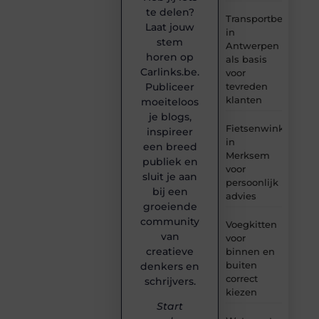
te delen?
Transportbedrijf
Laat jouw
in
stem
Antwerpen
horen op
als basis
Carlinks.be.
voor
tevreden
Publiceer
klanten
moeiteloos
je blogs,
Fietsenwinkel
inspireer
in
een breed
Merksem
publiek en
voor
sluit je aan
persoonlijk
bij een
advies
groeiende
community
Voegkitten
van
voor
creatieve
binnen en
buiten
denkers en
correct
schrijvers.
kiezen
Start