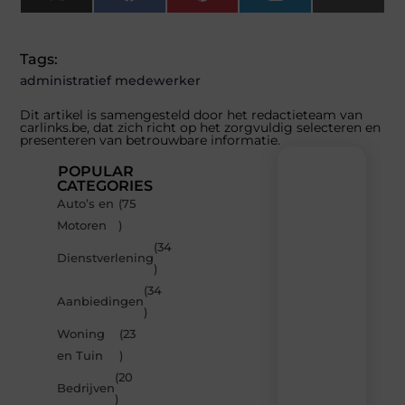
X
Facebook
Pinterest
LinkedIn
Email
(Twitter)
Tags:
administratief medewerker
Dit artikel is samengesteld door het redactieteam van
carlinks.be, dat zich richt op het zorgvuldig selecteren en
presenteren van betrouwbare informatie.
POPULAR
CATEGORIES
Auto’s en
(75
Recente
Motoren
)
berichten
(34
Laat
Dienstverlening
)
je
inspireren
(34
Aanbiedingen
door
)
de
Woning
(23
nieuwste
artikelen
en Tuin
)
van
(20
Carlinks.be
Bedrijven
)
–