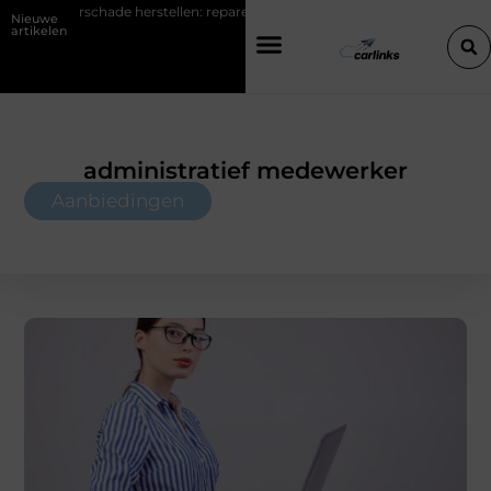
stellen: repareren of de bumper vervangen?
Transportbedrijf in An
Nieuwe
artikelen
administratief medewerker
Aanbiedingen