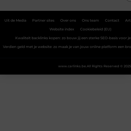
Uit de Media
Partner sites
Over ons
Ons team
Contact
Art
Website index
Cookiebeleid (EU)
Kwaliteit backlinks kopen: zo bouw jij een sterke SEO-basis voor j
Verdien geld met je website: zo maak je van jouw online platform een b
www.carlinks.be.
All Rights Reserved © 2025