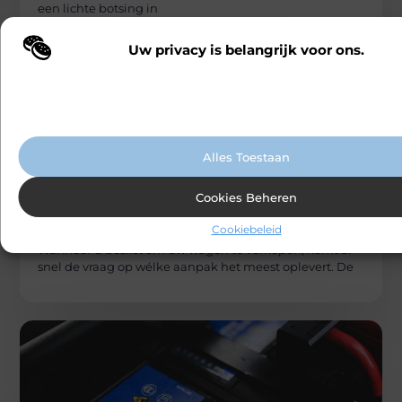
een lichte botsing in
Uw privacy is belangrijk voor ons.
Wij maken gebruik van cookies en vergelijkbare technologieën om te b
onze website wordt gebruikt en om uw ervaring te verbeteren. Afhanke
voorkeuren worden cookies ingezet voor bijvoorbeeld gepersonaliseer
advertenties en het analyseren van bezoekersgedrag. Meer informatie v
cookiebeleid.
Alles Toestaan
AUTO’S EN MOTOREN
Cookies Beheren
Carlinks
Auto snel laten opkopen nabij Antwerpen:
mogelijkheden voor zowel particulieren
Cookiebeleid
als bedrijven
Wanneer u beslist om uw wagen te verkopen, komt al
snel de vraag op wélke aanpak het meest oplevert. De