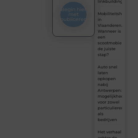
linkbuilding?
Begin hier
Mobiliteitshulpmid
met
publiceren
in
Vlaanderen.
Wanneer is
een
scootmobiel
de juiste
stap?
Auto snel
laten
opkopen
nabij
Antwerpen:
mogelijkheden
voor zowel
particulieren
als
bedrijven
Het verhaal
achter de