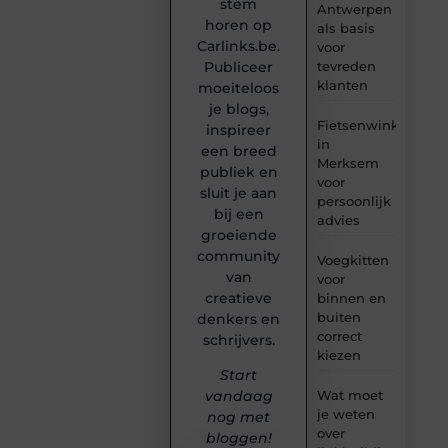
stem
Antwerpen
horen op
als basis
Carlinks.be.
voor
tevreden
Publiceer
klanten
moeiteloos
je blogs,
Fietsenwinkel
inspireer
in
een breed
Merksem
publiek en
voor
sluit je aan
persoonlijk
bij een
advies
groeiende
community
Voegkitten
van
voor
creatieve
binnen en
buiten
denkers en
correct
schrijvers.
kiezen
Start
Wat moet
vandaag
je weten
nog met
over
bloggen!