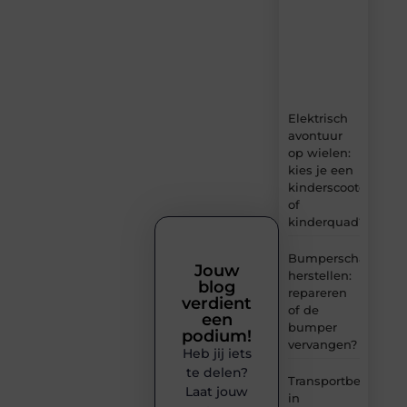
boordevol
ideeën,
tips
en
inzichten.
Elektrisch
avontuur
op wielen:
kies je een
kinderscooter
of
kinderquad?
Bumperschade
Jouw
herstellen:
blog
repareren
verdient
of de
een
bumper
podium!
vervangen?
Heb jij iets
te delen?
Transportbedrijf
Laat jouw
in