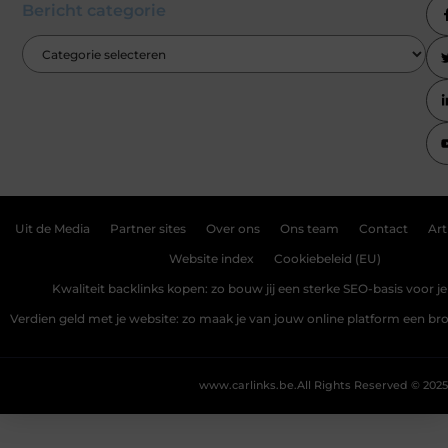
Bericht categorie
Uit de Media
Partner sites
Over ons
Ons team
Contact
Art
Website index
Cookiebeleid (EU)
Kwaliteit backlinks kopen: zo bouw jij een sterke SEO-basis voor j
Verdien geld met je website: zo maak je van jouw online platform een b
www.carlinks.be.
All Rights Reserved © 2025