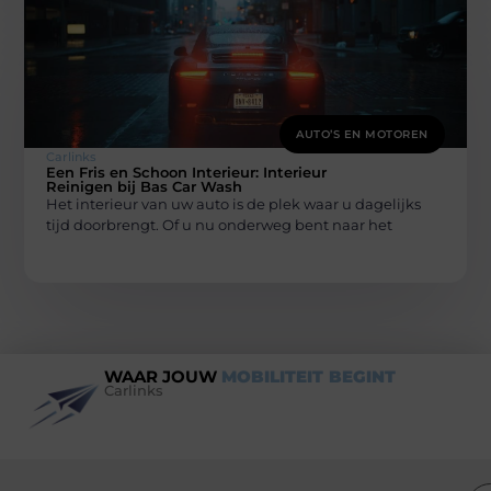
AUTO’S EN MOTOREN
Carlinks
Een Fris en Schoon Interieur: Interieur
Reinigen bij Bas Car Wash
Het interieur van uw auto is de plek waar u dagelijks
tijd doorbrengt. Of u nu onderweg bent naar het
WAAR JOUW
MOBILITEIT BEGINT
Carlinks