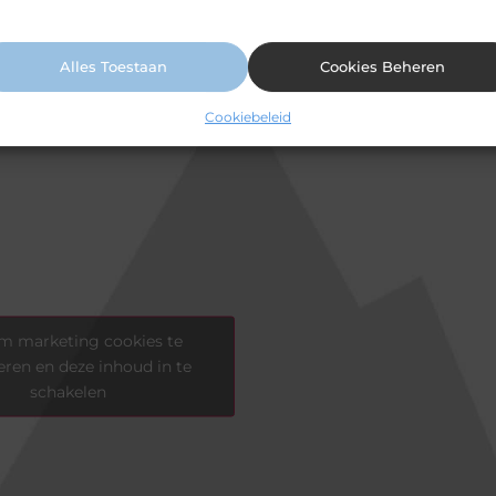
ormatie vindt u in ons cookiebeleid.
Alles Toestaan
Cookies Beheren
Cookiebeleid
om marketing cookies te
eren en deze inhoud in te
schakelen