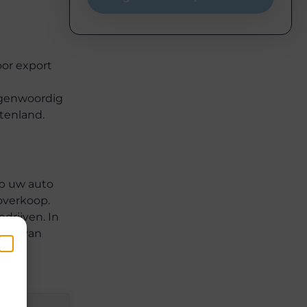
oor export
tegenwoordig
itenland.
op uw auto
overkoop.
drijven. In
team van
en
k