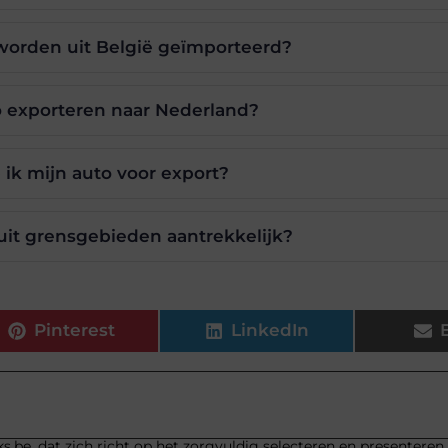
 worden uit België geïmporteerd?
o exporteren naar Nederland?
ik mijn auto voor export?
uit grensgebieden aantrekkelijk?
Pinterest
LinkedIn
s.be, dat zich richt op het zorgvuldig selecteren en presenteren