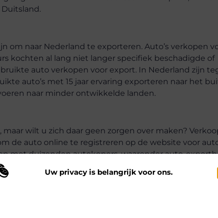
 Duitsland.
ijn om naar Nederland te exporteren. Auto’s verkopen v
s kochten al lang niet langer specifiek beschadigde of
ebruikte auto verkopen voor export. In Nederland zijn 
ikte auto’s met 15 jaar ervaring exporteren naar het bu
voeren naar minder ontwikkelde landen.
, maar wilt u zich daar geen zorgen over maken? Verko
m de auto online te registreren op de website voor aut
op met duizenden autokopers, waaronder auto-exportbe
erkoopplatform voor gebruikte auto’s. Het professionele 
Uw privacy is belangrijk voor ons.
w auto aan de grens meer diensten levert.
 maken gebruik van cookies en vergelijkbare technologieën om te begrijp
e prijs voor uw auto voorstellen!
 onze website wordt gebruikt en om uw ervaring te verbeteren. Afhankelij
n uw voorkeuren worden cookies ingezet voor bijvoorbeeld
ersonaliseerde advertenties en het analyseren van bezoekersgedrag. Meer