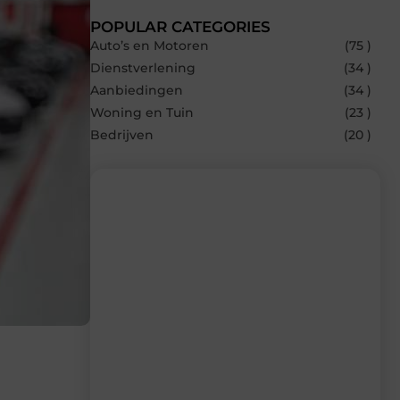
POPULAR CATEGORIES
Auto’s en Motoren
(75 )
Dienstverlening
(34 )
Aanbiedingen
(34 )
Woning en Tuin
(23 )
Bedrijven
(20 )
Recente berichten
Laat je inspireren door de nieuwste
artikelen van Carlinks.be – dagelijks
verse content, boordevol ideeën, tips en
inzichten.