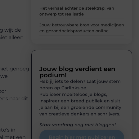
Het verhaal achter de steektrap: van
ontwerp tot realisatie
Jouw betrouwbare bron voor medicijnen
g wijt de
en gezondheidsproducten online
iet alleen
Jouw blog verdient een
 niet genoeg
podium!
euwe
Heb jij iets te delen? Laat jouw stem
horen op Carlinks.be.
oor
Publiceer moeiteloos je blogs,
ens naar dit
inspireer een breed publiek en sluit
je aan bij een groeiende community
van creatieve denkers en schrijvers.
Start vandaag nog met bloggen!
o’s in
Begin hier met publiceren
al met een