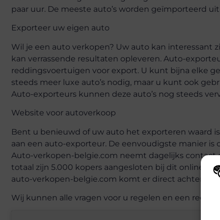
paar uur. De meeste auto’s worden geïmporteerd uit
Exporteer uw eigen auto
Wil je een auto verkopen? Uw auto kan interessant z
kan verrassende resultaten opleveren. Auto-exporteur
reddingsvoertuigen voor export. U kunt bijna elke g
steeds meer luxe auto’s nodig, maar u kunt ook gebru
Auto-exporteurs kunnen deze auto’s nog steeds ver
Website voor autoverkoop
Bent u benieuwd of uw auto het exporteren waard is
aan een auto-exporteur. De eenvoudigste manier is o
Auto-verkopen-belgie.com neemt dagelijks contact 
totaal zijn 5.000 kopers aangesloten bij dit online v
auto-verkopen-belgie.com komt er direct achter of u
Wij
Wij kunnen alle vragen voor u regelen en een redelijk
hoe
va
gep