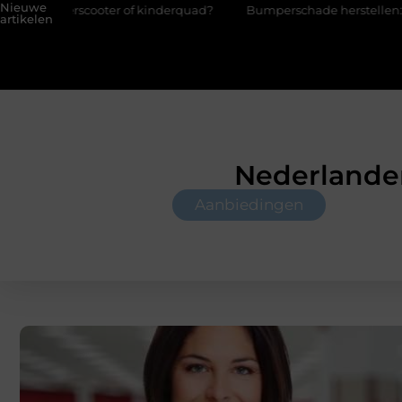
Nieuwe
cooter of kinderquad?
Bumperschade herstellen: repareren of 
artikelen
Nederlander
Aanbiedingen