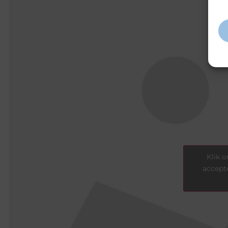
inf
Klik 
accept