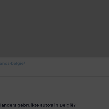
ands-belgie/
nders gebruikte auto's in België?