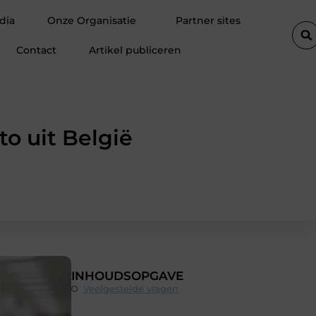
oor tevreden klanten
Fietsenwinkel in Merksem voor persoonlijk 
dia
Onze Organisatie
Partner sites
Contact
Artikel publiceren
o uit België
INHOUDSOPGAVE
Veelgestelde vragen