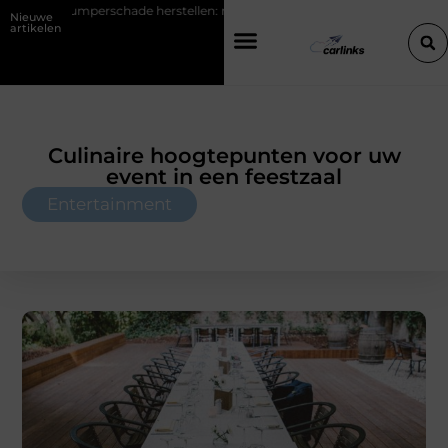
Bumperschade herstellen: repareren of de bumper vervangen?
Tran
Nieuwe
artikelen
Culinaire hoogtepunten voor uw
event in een feestzaal
Entertainment