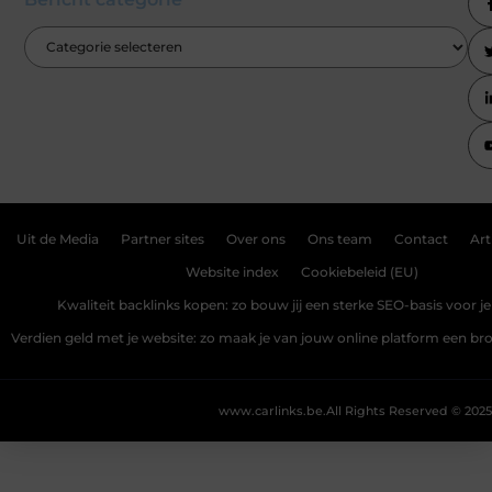
Uit de Media
Partner sites
Over ons
Ons team
Contact
Art
Website index
Cookiebeleid (EU)
Kwaliteit backlinks kopen: zo bouw jij een sterke SEO-basis voor j
Verdien geld met je website: zo maak je van jouw online platform een b
www.carlinks.be.
All Rights Reserved © 2025