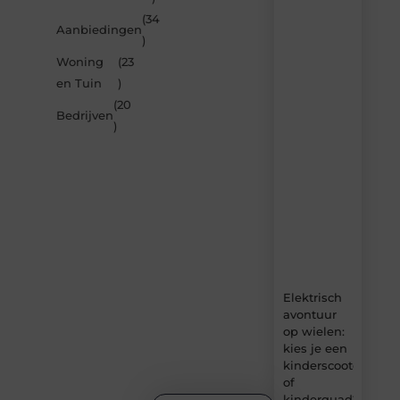
inspireren
(34
Aanbiedingen
door
)
de
Woning
(23
nieuwste
artikelen
en Tuin
)
van
(20
Carlinks.be
Bedrijven
)
–
dagelijks
verse
content,
boordevol
ideeën,
tips
en
inzichten.
Elektrisch
avontuur
op wielen:
kies je een
kinderscooter
of
kinderquad?