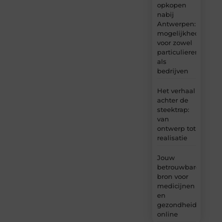
opkopen
nabij
Antwerpen:
mogelijkheden
voor zowel
particulieren
als
bedrijven
Het verhaal
achter de
steektrap:
van
ontwerp tot
realisatie
Jouw
betrouwbare
bron voor
medicijnen
en
gezondheidsprodu
online