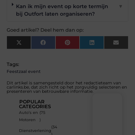
Kan ik mijn event op korte termijn
▼
bij Outfort laten organiseren?
Goed artikel? Deel hem dan op:
X
Facebook
Pinterest
LinkedIn
Email
(Twitter)
Tags:
Feestzaal event
Dit artikel is samengesteld door het redactieteam van
carlinks.be, dat zich richt op het zorgvuldig selecteren en
presenteren van betrouwbare informatie.
POPULAR
CATEGORIES
Auto’s en
(75
Recente
Motoren
)
berichten
(34
Laat
Dienstverlening
)
je